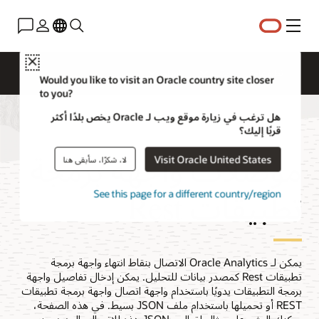
القائمة
Close
نظرة عامة
جرّب
المطور
Would you like to visit an Oracle country site closer
to you?
هل ترغب في زيارة موقع ويب لـ Oracle يخص بلدًا أكثر
قربًا إليك؟
موصلات واجهة برمجة
Visit Oracle United States
لا، شكرًا، سأبقى هنا
تطبيقات Rest
See this page for a different country/region
يمكن لـ Oracle Analytics الاتصال بنقاط انتهاء واجهة برمجة
تطبيقات Rest كمصدر بيانات للتحليل. يمكن إدخال تفاصيل واجهة
برمجة التطبيقات يدويًا باستخدام واجهة اتصال واجهة برمجة تطبيقات
REST أو تحميلها باستخدام ملف JSON بسيط. في هذه الصفحة،