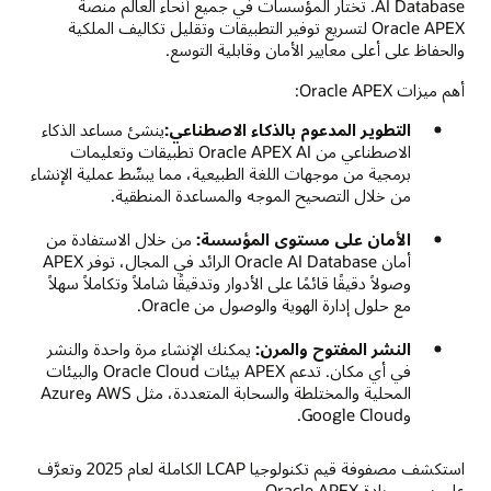
AI Database. تختار المؤسسات في جميع أنحاء العالم منصة
Oracle APEX لتسريع توفير التطبيقات وتقليل تكاليف الملكية
والحفاظ على أعلى معايير الأمان وقابلية التوسع.
أهم ميزات Oracle APEX:
التطوير المدعوم بالذكاء الاصطناعي:
ينشئ مساعد الذكاء
الاصطناعي من Oracle APEX AI تطبيقات وتعليمات
برمجية من موجهات اللغة الطبيعية، مما يبسِّط عملية الإنشاء
من خلال التصحيح الموجه والمساعدة المنطقية.
الأمان على مستوى المؤسسة:
من خلال الاستفادة من
أمان Oracle AI Database الرائد في المجال، توفر APEX
وصولاً دقيقًا قائمًا على الأدوار وتدقيقًا شاملاً وتكاملاً سهلاً
مع حلول إدارة الهوية والوصول من Oracle.
النشر المفتوح والمرن:
يمكنك الإنشاء مرة واحدة والنشر
في أي مكان. تدعم APEX بيئات Oracle Cloud والبيئات
المحلية والمختلطة والسحابة المتعددة، مثل AWS وAzure
وGoogle Cloud.
استكشف مصفوفة قيم تكنولوجيا LCAP الكاملة لعام 2025 وتعرَّف
على سبب ريادة Oracle APEX.