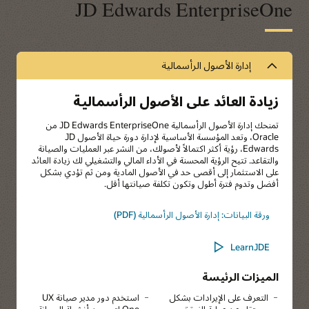
JD Edwards EnterpriseOne
إدارة الأصول الرأسمالية
زيادة العائد على الأصول الرأسمالية
تمنحك إدارة الأصول الرأسمالية JD Edwards EnterpriseOne من
Oracle، وتعد المؤسسة الأساسية لإدارة دورة حياة الأصول JD
Edwards، رؤية أكثر اكتمالاً لأصولك، من النشر عبر العمليات والصيانة
والتقاعد. تتيح الرؤية المحسنة في الأداء المالي والتشغيلي لك زيادة العائد
على الاستثمار إلى أقصى حد في الأصول المادية ومن ثم تؤدي بشكل
أفضل وتدوم فترة أطول وتكون تكلفة صيانتها أقل.
ورقة البيانات: إدارة الأصول الرأسمالية (PDF)
LearnJDE
الميزات الرئيسة
التعرف على الإيرادات بشكل
استخدم دور مدير صيانة UX
مستقل عن عملية الفوترة
One لتحسين أنشطة الصيانة