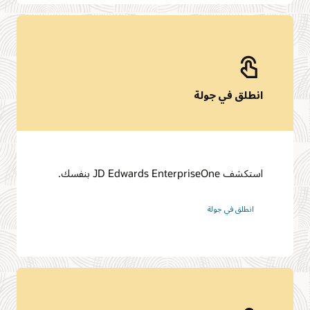
الصلة التي تتطلب الاهتمام،
وتحليل البيانات المتعلقة
بالربحية، واستخدام العناصر،
وحجم الأعمال، والوصول
بسهولة إلى برامج إدارة الإيجار
انطلق في جولة
استكشف JD Edwards EnterpriseOne بنفسك.
انطلق في جولة