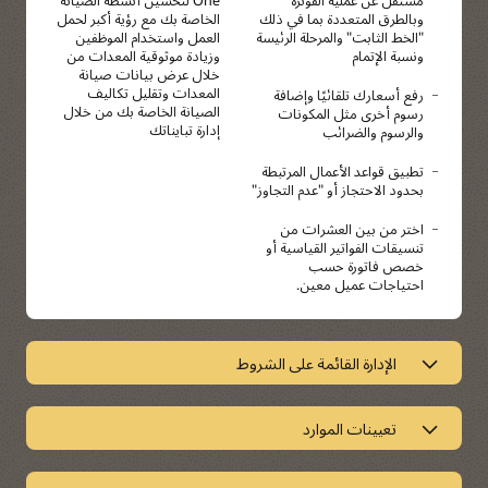
وبالطرق المتعددة بما في ذلك
الخاصة بك مع رؤية أكبر لحمل
"الخط الثابت" والمرحلة الرئيسة
العمل واستخدام الموظفين
ونسبة الإتمام
وزيادة موثوقية المعدات من
خلال عرض بيانات صيانة
المعدات وتقليل تكاليف
رفع أسعارك تلقائيًا وإضافة
الصيانة الخاصة بك من خلال
رسوم أخرى مثل المكونات
إدارة تبايناتك
والرسوم والضرائب
تطبيق قواعد الأعمال المرتبطة
بحدود الاحتجاز أو "عدم التجاوز"
اختر من بين العشرات من
تنسيقات الفواتير القياسية أو
خصص فاتورة حسب
احتياجات عميل معين.
الإدارة القائمة على الشروط
تقليل وقت توقف صيانة المعدات
تعيينات الموارد
تمكنك خدمة الصيانة المستندة إلى الشرط JD Edwards
EnterpriseOne من Oracle من اتخاذ قرارات الصيانة استنادًا إلى حالة
تبسيط إدارة جميع الموارد
المعدات الفعلية، بدلًا من الفاصل الزمني للاستخدام أو الوقت. يمكنك