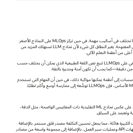
تشير MLOps إلى إدارة التعلم الآلي. تشارك LLMOps الجذور مع MLOps لكنها تختلف في أساليب مهمة. في حين تركز MLOps على النماذج الأصغر
والبيانات المُنظمة، تتعامل LLMOps مع نماذج بمليارات المعلمات والنصوص المفتوحة. يغير النطاق كل شيء لأن نماذج LLM تستهلك المزيد من
 أعلى من أنظمة التعلم الآلي.
بالإضافة إلى ذلك، تتعامل MLOps غالبًا مع مخرجات رقمية واضحة، بينما ينبغي على LLMOps تتبع نص اللغة الطبيعية الذي يمكن أن يختلف حسب
يير. تتكيف نماذج LLM بسرعة، وتحتاج المؤسسات إلى أنظمة يمكنها مواكبة ذلك، في حين أن المهام التي تستخدم
تتمحور أكبر التحديات في LLMOps حول التقييم وإدارة التكلفة وجودة البيانات. على عكس نماذج ML التقليدية ذات المقاييس الواضحة، مثل الدقة،
ت الكبيرة هائلة، مما يجعل تحسين التكلفة مصدر قلق مستمر. بالإضافة
إلى ذلك، لا تعمل نماذج LLM في عزلة—يجب أن تتصل بأنظمة الأعمال وواجهات API وعمليات سير العمل، بالإضافة إلى مجموعة واسعة من مصادر