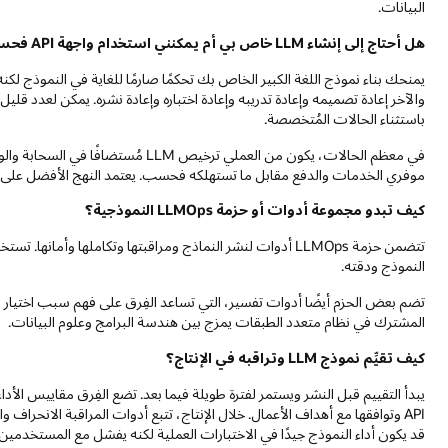
البيانات.
هل أحتاج إلى إنشاء LLM خاص بي أم يمكنني استخدام واجهة API فحسب؟
يمنحك بناء نموذج اللغة الكبير الخاص بك تحكمًا صارمًا للغاية في النموذج ل
والآخر إعادة تصميمه وإعادة تدريبه وإعادة اختباره وإعادة نشره. يمكن لعدد قليل
باستثناء الحالات المُتخصصة.
موفري الخدمات والدفع مقابل ما تستهلكه فحسب. يعتمد النهج الأفضل على 
كيف تبدو مجموعة أدوات أو حزمة LLMOps النموذجية؟
تتضمن حزمة LLMOps أدوات لنشر النماذج ومراقبتها وتكاملها وأم
النموذج ودقته.
تضم بعض الحزم أيضًا أدوات تفسير، التي تساعد الفِرق على فهم سبب اختيار ا
المشترك في نظام متعدد الطبقات يمزج بين هندسة البرامج وعلوم البيانات.
كيف تقيِّم نموذج LLM وتراقبه في الإنتاج؟
يبدأ التقييم قبل النشر ويستمر لفترة طويلة فيما بعد. تضع الفِرق مقاييس ال
API وتوافقها مع أهداف الأعمال. خلال الإنتاج، تتبع أدوات المراقبة الانحر
قد يكون أداء النموذج جيدًا في الاختبارات العملية لكنه يفشل مع المستخدمين 