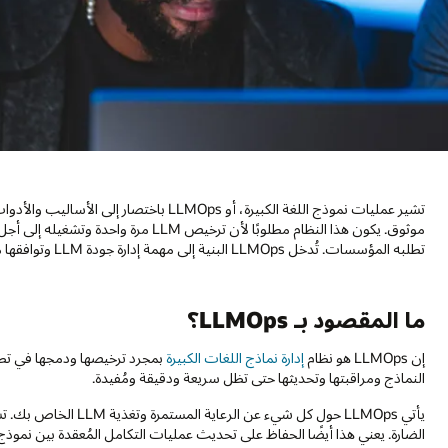
موثوق. يكون هذا النظام مطلوبًا لأن ترخي
تطلبه المؤسسات. تُدخل LLMOps البنية إلى مهمة إدارة جودة LLM وتوافقها مع أهداف الأعمال.
ما المقصود بـ LLMOps؟
إن LLMOps هو نظام
إدارة نماذج اللغات الكبيرة
بمجرد ترخيصها ودمجها في تطب
النماذج ومراقبتها وتحديثها حتى تظل سريعة ودقيقة ومُفيدة.
يأتي LLMOps حول كل شي