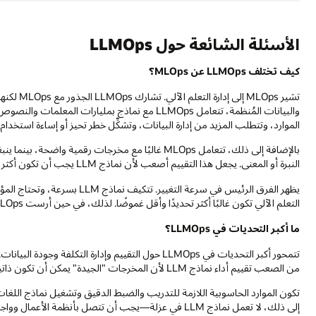
الأسئلة الشائعة حول LLMOps
كيف تختلف LLMOps عن MLOps؟
الموارد، وتتطلب المزيد من إدارة البيانات، وتشكِّل خطر تحيز أو إساءة استخدام
النبرة أو المعنى. يجعل هذا التقييم أصعب لأن نماذج LLM يجب أن تكون أكثر من دقيقة—كما يجب أن تكون آمنة وجديرة بالثقة.
يظهر الفرق الرئيس في سرعة التغ
التعلم الآلي تكون غالبًا أكثر تحديدًا وأقل غموضًا. لذلك، في حين أرست MLOps الأساس، فإن LLMOps توسِّعه إلى ممارسة أوسع وأكثر تطلبًا.
ما أكبر التحديات في LLMOps؟
من الصعب تقييم أداء نماذج LLM لأن المخرجات "الجيدة" يمكن أن تكون ذاتية وتعتمد على السياق.
تكون الموارد الحاسوبية اللازمة للتدريب والضبط الدقيق وتشغيل نماذج اللغا