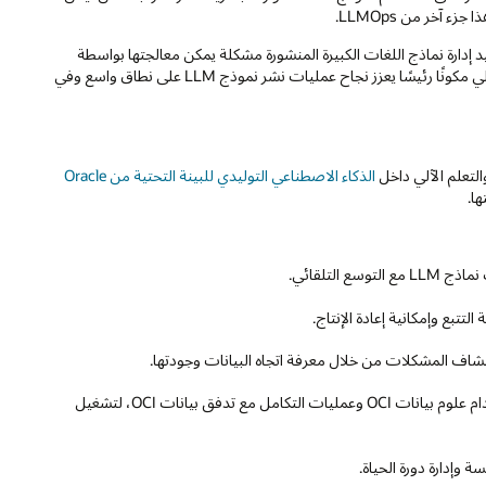
 آخر من LLMOps.
 يمثل تعقيد إدارة نماذج اللغات الكبيرة المنشورة مشكلة يمكن معالجتها بواسطة
نفس نماذج LLM تلك. يُعد الذكاء الاصطناعي، بما في ذلك تحليلات التعلم الآلي مكونًا رئيسًا يعزز نجاح عمليات نشر نموذج LLM على نطاق واسع وفي
الذكاء الاصطناعي التوليدي للبينة التحتية من Oracle
 التلقائي.
تتبع وإمكانية إعادة الإنتاج.
كتشاف المشكلات من خلال معرفة اتجاه البيانات وجودتها.
: إنشاء مسارات التعلم الآلي وتنسيقها باستخدام علوم بيانات OCI وعمليات التكامل مع تدفق بيانات OCI، لتشغيل
وإدارة دورة الحياة.