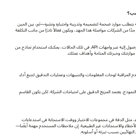
كنه يتطلب موارد ضخمة لتصميمه وتدريبه واختباره ونشره—ثم، بين الحين
 جدًا من الشركات مواصلة هذا الجهد، ويكون فعالاً نادرًا من جانب التكلفة
في معظم الحالات، يكون من العملي ترخيص LLM مُستضافًا في السحابة والوصول إليه عبر واجهات API. في تلك الحالات، يمكنك استخدام نماذج من
موازنتك وخبرتك المتاحة وأهداف عملك.
انها. تستخدم المراقبة لوحات المعلومات والتنبيهات وعمليات التدقيق لتتبع أداء
لنموذج. يعتمد المزيج الدقيق على احتياجات الشركة. لكن يكون القاسم
أداء، مثل الدقة في مجموعات الاختبار ووقت الاستجابة في استدعاءات
اف والأخطاء والاستجابات غير الطبيعية. إن ملاحظات المستخدم مهمة أيضًا—
النهائيين بسبب نبرته أو أسلوبه.