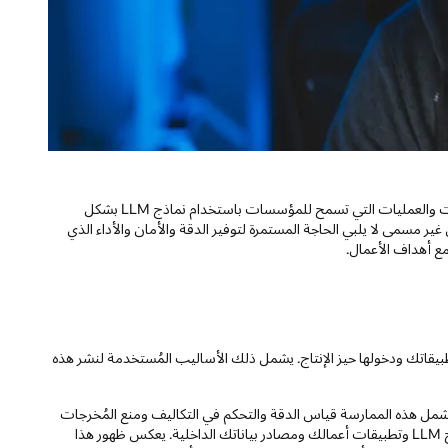
تشير عمليات نموذج اللغة الكبيرة، أو LLMOps باختصار إلى الأساليب والأدوات والعمليات التي تسمح للمؤسسات باستخدام نماذج LLM بشكل
ص LLM مرة واحدة وتشغيله إلى أجل غير مسمى لا يلبي الحاجة المستمرة لتوفير الدقة والأمان والأداء الذي
يقاتك ودخولها حيز الإنتاج. يشمل ذلك الأساليب المُستخدمة لنشر هذه
ء عن الرعاية المستمرة وتغذية LLM الخاص بك. تشمل هذه الممارسة قياس الدقة والتحكم في التكاليف ومنع المُخرجات
الضارة. يعني هذا أيضًا الحفاظ على تحديث عمليات التكامل المُعقدة بين نموذج LLM وتطبيقات أعمالك ومصادر بياناتك الداخلية. يعكس ظهور هذا