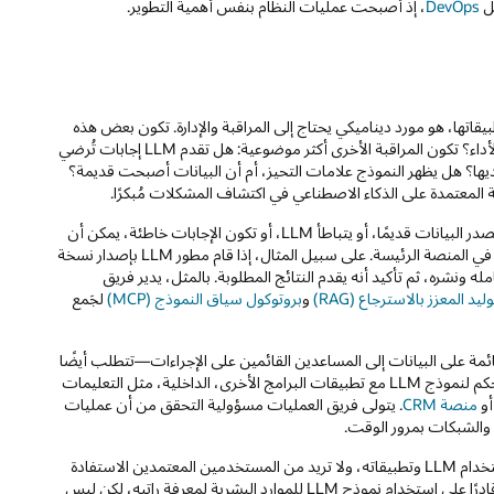
DevOps
، إذ أصبحت عمليات النظام بنفس أهمية التطوير.
كلاء المؤسسة وتطبيقاتها، هو مورد ديناميكي يحتاج إلى المراقبة والإدارة. تكون بعض هذه
المراقبة واضحة: هل نماذج LLM مُستجيبة، وهل تحقق واجهات API أهداف الأداء؟ تكون المراقبة الأخرى أكثر موضوعية: هل تقدم LLM إجابات تُرضي
يها؟ هل يظهر النموذج علامات التحيز، أم أن البيانات أصبحت قديمة؟
 المعتمدة على الذكاء الاصطناعي في اكتشاف المشكلات مُبكرًا.
تكون نصف LLMOps في الملاحظة، والنصف الآخر في الإجراء. عندما يصبح مصدر البيانات قديمًا، أو يتباطأ LLM، أو تكون الإجابات خاطئة، يمكن أن
تساعد أدوات LLMOps فريق العمليات في تحديث النموذج أو إصلاح مشكلة في المنصة الرئيسة. على سبيل المثال، إذا قام مطور LLM بإصدار نسخة
ختبار هذا النموذج وتكامله ونشره، ثم تأكيد أنه يقدم النتائج المطلوبة. بالمثل، يدير فريق
وليد المعزز بالاسترجاع (RAG)
و
بروتوكول سياق النموذج (MCP)
لجَمع
تات المحادثة القائمة على البيانات إلى المساعدين القائمين على الإجراءات—تتطلب أيضًا
ممارسات LLMOps صارمة. يعتمد الذكاء الاصطناعي للوكلاء على التكامل المُحكم لنموذج LLM مع تطبيقات البرامج الأخرى، الداخلية، مثل التعليمات
و
منصة CRM
. يتولى فريق العمليات مسؤولية التحقق من أن عمليات
 والشبكات بمرور الوقت.
يتمثل جزء كبير من LLMOps في الأمان. لا تريد لأشخاص غير مصرح لهم باستخدام LLM وتطبيقاته، ولا تريد من المستخدمين المعتمدين الاستفادة
من LLM بطُرق غير مناسبة. لاستخدام مثال مبسط: يجب أن يكون الموظف قادرًا على استخدام نموذج LLM للموارد البشرية لمعرفة راتبه، لكن ليس