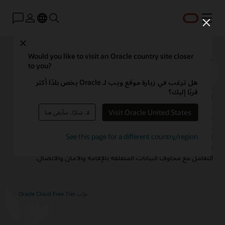
القائمة
Close
Oracle Cloud@Customer
Would you like to visit an Oracle country site closer
to you?
هل ترغب في زيارة موقع ويب لـ Oracle يخص بلدًا أكثر
تمكّن Oracle Cloud@Customer من دمج مجموعة كاملة من بنى
قربًا إليك؟
السحابة الأساسية العامة، والخدمات السحابية المُدارة بالكامل،
وتطبيقات Oracle Fusion SaaS في مركز البيانات الخاص بك. كما أنها
Visit Oracle United States
لا، شكرًا، سأبقى هنا
تمكّن من تشغيل التطبيقات بشكل أسرع مع خفض التكاليف لديك
باستخدام الإمكانات عالية الأداء نفسها والعمليات الذاتية وتسعير
See this page for a different country/region
الاشتراك منخفض التكلفة في Oracle Cloud Infrastructure (OCI). مع
الحفاظ في نفس الوقت على التحكم الكامل في بياناتك حتى تتمكن من
التعامل مع مخاوف البيانات المتعلقة بالإقامة والأمان والاتصال.
جرّب Oracle Cloud Free Tier