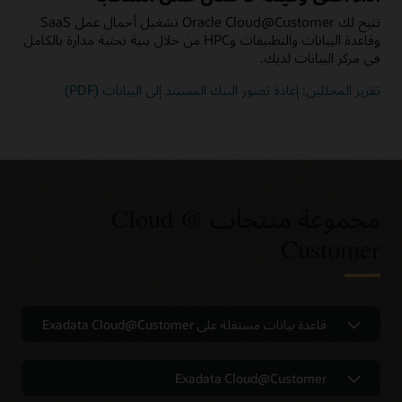
تتيح لك Oracle Cloud@Customer تشغيل أحمال عمل SaaS
وقاعدة البيانات والتطبيقات وHPC من خلال بنية تحتية مدارة بالكامل
في مركز البيانات لديك.
تقرير المحللين: إعادة تصور البنك المستند إلى البيانات (PDF)
مجموعة منتجات Cloud @
Customer
تجربة السحابة العامة الكاملة في مركز
قاعدة بيانات مستقلة على Exadata Cloud@Customer
البيانات الخاص بك
قاعدة البيانات الذاتية في مركز بياناتك
Exadata Cloud@Customer
‏‫منطقة Oracle المخصصة Cloud@Customer‬ هي منطقة سحابة
مُدارة بالكامل تجمع جميع خدمات السحابة العامة من الجيل الثاني