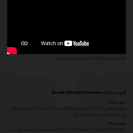
جايسون شافر، نائب رئيس إدارة المنتجات، Oracle
باستخدام خدمة Compute Cloud@Customer، يمكنك تشغيل
البرامج الوسيطة والتطبيقات بفعالية من حيث التكلفة مع الأداء العالي
والتوافر واقتصاديات السحابة. فهي تساعدك في مركز البيانات الخاص
بك أو مراكز البيانات الموزعة على تلبية متطلبات موقع البيانات
والحاجة إلى توزيع موارد السحابة القريبة من المستخدمين النهائيين.
اقرأ المنشور كاملاً
|
الاشتراك في المدونة
أبرز مدونات Oracle Cloud@Customer
21 يونيو 2022
تتوفر مناطق Oracle Cloud Infrastructure (OCI) المخصصة الآن
مع نطاق أصغر ونقطة سعر أقل
21يونيو، 2022
Oracle Compute Cloud@Customer-الحوسبة السحابية الهجينة