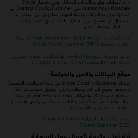
إدارة العمليات وقواعد البيانات المحلية. يؤدي تشغيل Oracle
Autonomous Database على Exadata Cloud@Customer إلى
أتمتة إدارة قواعد البيانات وضبط المهام، مما يؤدي إلى التخلص من
الحاجة إلى أن يصحح فريق العمليات لديك برامج قاعدة البيانات
ومنصاتها وتوفيرها وترقيتها.
تقرير المحللين: دمج Oracle Autonomous Database في مركز
البيانات باستخدام Oracle Cloud@Customer (PDF)
فيديو: مجموعة تكنولوجيا المعلومات والاتصالات العمانية تنتقل إلى
منطقة Oracle المخصصة Cloud@Customer (2:06)
موقع البيانات والأمن والحوكمة
تمكّنك Oracle Cloud @ Customer من تلبية المتطلبات التنظيمية
والمتعلقة بموقع البيانات ومتطلبات زمن الوصول للتطبيقات أثناء
استخدام خدمات OCI وتطبيقات Oracle Fusion SaaS في مركز
البيانات لديك. عزِّز التحكم في بياناتك وعملياتك وحوكمتها باستخدام
سياسات تشغيل مبسطة وموحدة.
تعتمد مراكز بيانات أسترالية Dedicated Region
Cloud@Customer (3:00)
أداء أعلى وقيمة لأحمال عمل السحابة