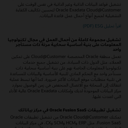
على تشغيل الذكاء الاصطناعي والتحليلات والتعلم الآلي بأداء عالٍ
تشغيل قواعد البيانات الذاتية وغير الذاتية في نفس الوقت على
تعرف على المزيد حول Oracle Compute
Oracle Exadata Cloud@Customer لتحسين تكاليف الكفاءة
- تتيح وحدات المعالجة المركزية الافتراضية لقاعدة البيانات التي يصل
Cloud@Customer
التشغيلية لجميع أنواع أحمال عمل قاعدة البيانات.
عددها إلى 24,320 التي تحتوي على 175 تيرابايت من الذاكرة المتوفرة
زيارة صفحة ويب Compute Cloud@Customer
مستويات عالية من دمج قواعد البيانات على بنية تحتية عالية التوافر
اقرأ تحليل ESG ‏(PDF)
اقرأ المدونة: تقديم Compute Cloud@Customer
تشغيل مجموعة كاملة من أحمال العمل في مجال تكنولوجيا
المعلومات على بنية أساسية سحابية مرنة ذات مستأجر
واحد
تعمل منطقة Oracle المخصصة Cloud@Customer على تمكين
العملاء، مثل الدول ذات السيادة، من تشغيل جميع خدمات
تكنولوجيا المعلومات الخاصة بهم على بنية أساسية سحابية ذات
مستأجر واحد مع التحكم المادي للبنية الأساسية والبيانات للمساعدة
في تلبية متطلبات موقع البيانات الأكثر ضرورة. كما أنها تبسط عملية
انتقالك إلى السحابة مع الاتصال المنخفض في زمن الوصول بموارد
مركز البيانات الموجودة لديك وإمكانات Oracle Exadata عالية الأداء
التي اعتدت عليها.
تشغيل تطبيقات Oracle Fusion SaaS في مركز بياناتك
تمكنك Oracle Cloud@Customer من تشغيل تطبيقات Oracle
Fusion SaaS، مثل ERP وHCM وSCM وCX، في مركز البيانات