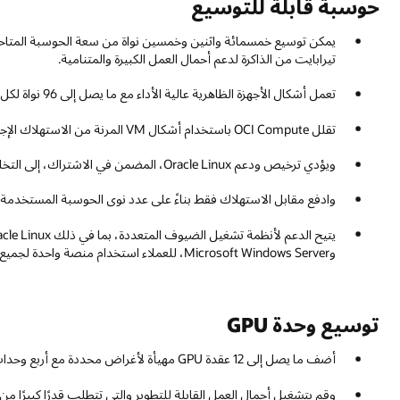
حوسبة قابلة للتوسيع
تيرابايت من الذاكرة لدعم أحمال العمل الكبيرة والمتنامية.
تعمل أشكال الأجهزة الظاهرية عالية الأداء مع ما يصل إلى 96 نواة لكل منها على تسهيل تشغيل التطبيقات كثيفة الحوسبة.
تقلل OCI Compute باستخدام أشكال VM المرنة من الاستهلاك الإجمالي عند دمج التطبيقات والبرامج الوسيطة.
ويؤدي ترخيص ودعم Oracle Linux، المضمن في الاشتراك، إلى التخلص من التكاليف المخفية.
وادفع مقابل الاستهلاك فقط بناءً على عدد نوى الحوسبة المستخدم
وMicrosoft Windows Server، للعملاء استخدام منصة واحدة لجميع أحمال العمل.
توسيع وحدة GPU
أضف ما يصل إلى 12 عقدة GPU مهيأة لأغراض محددة مع أربع وحدات معالجة رسومية NVIDIA L40S لكل منها.
وقم بتشغيل أحمال العمل القابلة للتطوير والتي تتطلب قدرًا كبيرًا من