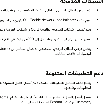
الشبكات المدمجة
يزيد عرض النطاق الترددي الداخلي للشبكة المخصص بسرعة 400 جيجابايت/ثانية من الأداء لجميع التطبيقات.
تقوم خدمة OCI Flexible Network Load Balancer بتوزيع حركة مرور الشبكة بكفاءة عبر الخوادم.
ويتم تضمين شبكات السحابة الظاهرية لـ OCI والشبكات الفرعية وقوائم الأمان وجداول المسارات وإمكانات الشبكات الأخرى لتبسيط النشر.
يعمل اتصال مركز البيانات بسرعة تصل إلى 800 جيجابت في الثانية على زيادة سرعة الوصول إلى موارد مركز البيانات.
الوصول إلى قاعدة البيانات.
دعم التطبيقات المتنوعة
ويتيح الدعم الشامل للتطبيقات للعملاء دمج أحمال العمل المتنوعة ع
المعلومات وتكلفتها.
وExadata Cloud@Customer لطبقة قاعدة البيانات.