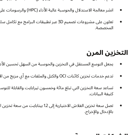
انشر معالجة الاستدلال والحوسبة عالية الأداء (HPC) والرسومات على GenAI في مركز بياناتك.
تعاون على مشروعات تصميم 3D عبر تطبيقات ا
المخصصة.
التخزين المرن
يجعل التوسع المستقل في التخزين والحوسبة من السهل تحسين الأداء 
تدعم خدمات تخزين كائنات OCI والكتل والملفات مع أي مزيج من الاستهلاك جميع أنواع أحمال العمل.
كثيفة البيانات.
تصل سعة تخزين الفلاش الاختيارية إلى 
بالإدخال والإخراج.