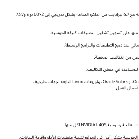
يمكن توسيع خمسمائة واثنين وخمسين نواة من سعة الحوسبة المتاحة مع 6.7 تيرابايت من الذاكرة المتاحة بشكل تدريجي إلى 6072 نواة و73.7
ة للمساعدة في خفض التكاليف.
يتيح الدعم لأنظمة تشغيل الضيوف المتعددة، بما في ذلك Oracle Linux، وOracle Solaris، وتوزيعات Linux التابعة لجهات خارجية،
 الحوسبة بشكل آمن في الموقع لتلبية متطلبات الأداء وإقامة البيانات.