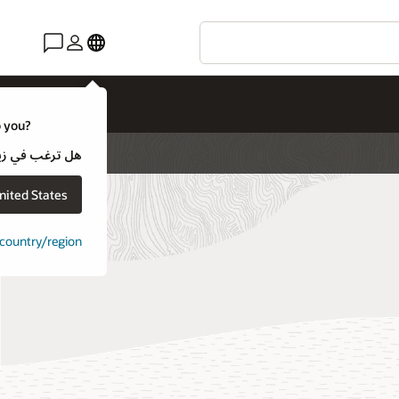
o you?
هل ترغب في زيارة موقع ويب لـ e
nited States
t country/region