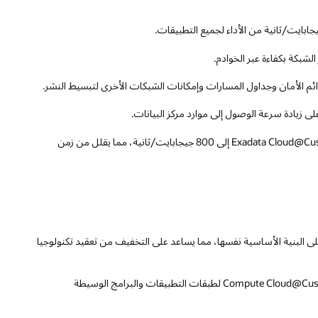
ويصل عرض النطاق الترددي المخصص للاتصال المباشر إلى Exadata Cloud@Customer إلى 800 جيجابايت/ثانية، مما يقلل من زمن
لى البنية الأساسية نفسها، مما يساعد على التخفيف من تعقيد تكنولوجيا
وتعمل أحمال العمل كثيفة قواعد البيانات بأداء عالٍ باستخدام Compute Cloud@Customer لطبقات التطبيقات والبرامج الوسيطة