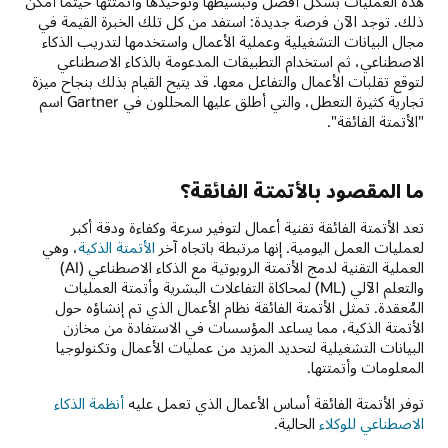
هذه العمليات بشكل أفضل وتبسيطها وتوحيدها وأتمتتها حيثما أمكن
ذلك. توجد الآن فرصة جديدة: استفد من كل تلك الخبرة القيمة في
مجال البيانات التشغيلية وعملية الأعمال واستخدمها لتدريب الذكاء
الاصطناعي، ثم استخدام التطبيقات المدعومة بالذكاء الاصطناعي
لتوقع تقلبات الأعمال والتفاعل معها. قد يتيح القيام بذلك بنجاح ميزة
تجارية كثيرة التعطل، والتي أطلق عليها المحللون في Gartner اسم
"الأتمتة الفائقة".
ما المقصود بالأتمتة الفائقة؟
تعد الأتمتة الفائقة تقنية أعمال لتوفير سرعة وكفاءة ودقة أكبر
لعمليات العمل اليومية. إنها مرتبطة باتجاه آخر؜
الأتمتة الذكية
؜، وهي
العملية التقنية لدمج الأتمتة الروبوتية مع الذكاء الاصطناعي (AI)
والتعلم الآلي (ML) لمحاكاة التفاعلات البشرية وأتمتة العمليات
المُعقدة. تمثل الأتمتة الفائقة نظام الأعمال الذي تم إنشاؤه حول
الأتمتة الذكية، مما يساعد المؤسسات في الاستفادة من مخازن
البيانات التشغيلية لتحديد المزيد من عمليات الأعمال وتكنولوجيا
المعلومات وأتمتتها.
توفر الأتمتة الفائقة أساس الأعمال الذي تعمل عليه
أنظمة الذكاء
الاصطناعي للوكلاء
الحالية.