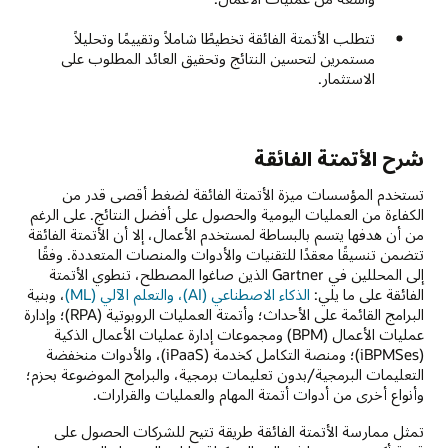
البيانات
وأتمتة
تتطلب الأتمتة الفائقة تخطيطًا شاملاً وتقييمًا وتحليلاً
العمليات
مستمرين لتحسين النتائج وتحقيق العائد المطلوب على
الروبوتية
الاستثمار.
التحليل
الذكي:
الذكاء
الاصطناعي
شرح الأتمتة الفائقة
والتعلم
الآلي
تستخدم المؤسسات ميزة الأتمتة الفائقة لضغط أقصى قدر من
لمحاكاة
الكفاءة من العمليات اليومية والحصول على أفضل النتائج. على الرغم
الخبرة
من أن هدفها يتسم بالبساطة لمستخدم الأعمال، إلا أن الأتمتة الفائقة
البشرية
تتضمن تنسيقًا معقدًا للتقنيات والأدوات والمنصات المتعددة. وفقًا
إلى المحللين في Gartner الذين صاغوا المصطلح، تنطوي الأتمتة
الفائقة على ما يلي:
الذكاء الاصطناعي (AI)، والتعلم الآلي (ML)
، وبنية
البرامج القائمة على الأحداث؛ وأتمتة العمليات الروبوتية (RPA)؛ وإدارة
عمليات الأعمال (BPM) ومجموعات إدارة عمليات الأعمال الذكية
(iBPMSes)؛ ومنصة التكامل كخدمة (iPaaS)، والأدوات منخفضة
التعليمات البرمجية/بدون تعليمات برمجية، والبرامج الموضوعة بحزم؛
وأنواع أخرى من أدوات أتمتة المهام والعمليات والقرارات.
تمثل ممارسة الأتمتة الفائقة طريقة تتيح للشركات الحصول على