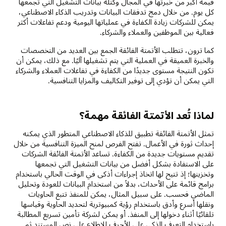
قيمة أكبر من خبرتها في المجال وكتلة بيانات التشغيل التي تجمعها
كل يوم. من خلال دمج تدفقات البيانات وتدريب الذكاء الاصطناعي،
يمكن للشركات زيادة الكفاءة في عملياتها اليومية ودعم تفاعلات أكثر
فعالية بين الموظفين والعملاء والشركاء.
كما ترون، تتطلب الأتمتة الفائقة الجمع بين العديد من التخصصات
والخبرة العميقة في العملية التي يتم تشغيلها آليًا. مع ذلك، يمكن أن
تكون النتيجة مستوى جديدًا من الكفاءة في تفاعلات العملاء والشركاء
التي يمكن أن تؤدي إلى توفير التكاليف والمزايا التنافسية.
لماذا تُعد الأتمتة الفائقة مهمة؟
تمثل الأتمتة الفائقة تطبيق للذكاء الاصطناعي المتطور الذي يمكنه
إحداث ثورة في الأعمال. تفتح الفرص لمنح الميزة التنافسية من خلال
تقديم مستويات جديدة من الكفاءة. تساعد الأتمتة الفائقة الشركات
على الاستفادة بشكل أفضل من بيانات التشغيل التي تجمعها
وتخزينها؛ إذ تتيح لها اتخاذ إجراءات أذكى في الوقت الحالي باستخدام
برامج قائمة على الأحداث، بدلاً من استخدام البيانات للعودة وتحليل
الماضي فحسب. على سبيل المثال، يمكن للمنفذ تتبع الحاويات
ونقلها أسرع وأدق باستخدام رؤية كمبيوترية لتحديد الحاوية وقياسها
تلقائيًا أثناء دخولها إلى المنفذ. أو يمكن لشركة تأمين تسريع المطالبة
باستخدام التعرف الذكي على الأحرف للاطلاع على نص المستند ثم