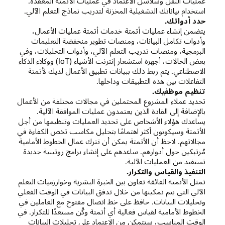
عمليات النقل وسلاسل الاعتماد في عمليات الأتمتة المعقدة.
استخدام بياناتك التشغيلية المخزنة لتدريب نماذج التعلم الآلي.
حدد أدواتك.
يتضمن إنشاء عمليات أتمتة خدمات أتمتة عمليات الأعمال،
وأدوات تكامل البيانات، ومنصات تطوير منخفضة التعليمات
البرمجية، ومنصات تدريب التعلم الآلي، وأدوات التحليلات، وفي
بعض الحالات، أجهزة استشعار إنترنت الأشياء (IoT) ووكلاء الذكاء
الاصطناعي. يتم ربط ذلك ببيانات تطبيق الأعمال لديك لأتمتة
التفاعلات بين هذه التطبيقات وداخلها.
تنظيم موظفيك.
تحديد عملاء المشروع المحتملين في مجالات مختلفة من الأعمال
بالإضافة إلى القادة الذين يعتمدون عمليات الموافقة الآلية.
يساعدك هؤلاء الأشخاص على تحديد العمليات وتنظيمها من أجل
الأتمتة وسيكونون أكثر اهتمامًا بتحليل مكاسب تخص الكفاءة في
مجالاتهم. لاحظ أن الأتمتة يمكن أن تترك عمال الخطوط الأمامية
مُرتبكين حول أدوارهم. ساعدهم على إنشاء برامج روتينية جديدة
تستفيد من العمليات الآلية.
التنفيذ والقياس والتكرار.
تمثل الأتمتة الفائقة تعاون بين الخبرة البشرية وخوارزميات التعلم
الآلي التي يتم تمكينها من خلال تدفق البيانات في الوقت الفعلي
وتحليلات البيانات. حافظ على خط اتصال مفتوح مع العاملين في
الخطوط الأمامية لقياس فعالية أي أتمتة وكُن مستعدًا للتكرار. في
الوقت المناسب، ستتمكن من الاعتماد على تحليلات البيانات