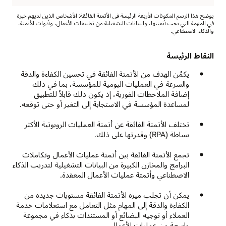
يوضح هذا الرسم المكونات الأربعة الرئيسة في الأتمتة الفائقة: الأشخاص الذين لديهم خبرة
في المهمة التي يجب أتمتتها، والبيانات التشغيلية من تطبيقات الأعمال، وأدوات الأتمتة،
والذكاء الاصطناعي.
الأتمتة
الفائقة
النقاط الرئيسة
يكمُن الهدف من الأتمتة الفائقة في تحسين الكفاءة والدقة
الخبراء:
والسرعة في العمليات اليومية للمؤسسة، بما في ذلك
المعرفة
إضافة الملاحظات الفورية، إذ يكون ذلك قابلاً للتطبيق
الصناعية
لمساعدة المؤسسة في الاستجابة إلى التغير أو حتى توقعه.
والخبرة
في
تختلف الأتمتة الفائقة عن أتمتة العمليات الروبوتية الأكثر
المهام
بساطة (RPA) وقدرتها على ذلك.
تطبيقات
الأعمال:
تجمع الأتمتة الفائقة بين أتمتة عمليات الأعمال وتكاملات
تكاملات
البرامج والمخازن الكبيرة من البيانات التشغيلية لتدريب الذكاء
البيانات
الاصطناعي وأتمتة عمليات الأعمال المعقدة.
والبيانات
التشغيلية
يمكن أن تجلب ميزة الأتمتة الفائقة مستويات جديدة من
أدوات
الكفاءة والدقة إلى المهام مثل التعامل مع استعلامات خدمة
الأتمتة:
العملاء أو توجيه البضائع أو المستندات بذكاء في مجموعة
تنسيق
واسعة من عمليات الأعمال.