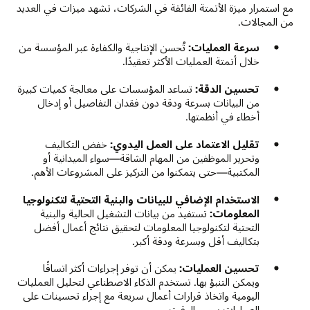
مع استمرار ميزة الأتمتة الفائقة في الشركات، تشهد ميزات في العديد
من المجالات.
سرعة العمليات:
تُحسن الإنتاجية والكفاءة عبر المؤسسة من
خلال أتمتة العمليات الأكثر تعقيدًا.
تحسين الدقة:
تساعد المؤسسات على معالجة كميات كبيرة
من البيانات بسرعة ودقة دون فقدان التفاصيل أو إدخال
أخطاء في أنظمتها.
تقليل الاعتماد على العمل اليدوي:
خفض التكاليف
وتحرير الموظفين من المهام الشاقة—سواء الميدانية أو
المكتبية—حتى يتمكنوا من التركيز على المشروعات الأهم.
الاستخدام الإضافي للبيانات والبنية التحتية لتكنولوجيا
المعلومات:
تستفيد من بيانات التشغيل الحالية والبنية
التحتية لتكنولوجيا المعلومات لتحقيق نتائج أعمال أفضل
بتكاليف أقل وبسرعة ودقة أكبر.
تحسين العمليات:
يمكن أن توفر إجراءات أكثر اتساقًا
ويمكن التنبؤ بها. تستخدم الذكاء الاصطناعي لتحليل العمليات
اليومية واتخاذ قرارات أعمال سريعة مع إجراء تحسينات على
العمليات بمرور الوقت.