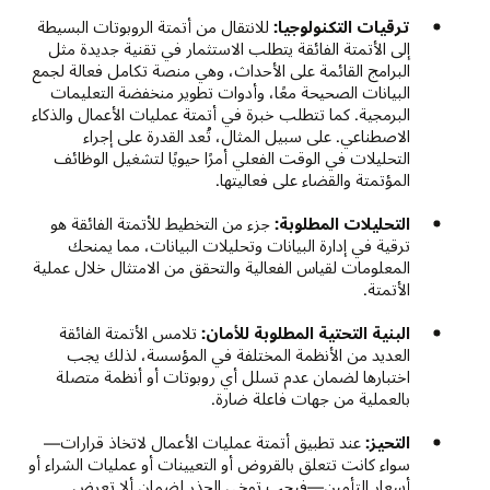
ترقيات التكنولوجيا:
للانتقال من أتمتة الروبوتات البسيطة
إلى الأتمتة الفائقة يتطلب الاستثمار في تقنية جديدة مثل
البرامج القائمة على الأحداث، وهي منصة تكامل فعالة لجمع
البيانات الصحيحة معًا، وأدوات تطوير منخفضة التعليمات
البرمجية. كما تتطلب خبرة في أتمتة عمليات الأعمال والذكاء
الاصطناعي. على سبيل المثال، تُعد القدرة على إجراء
التحليلات في الوقت الفعلي أمرًا حيويًا لتشغيل الوظائف
المؤتمتة والقضاء على فعاليتها.
التحليلات المطلوبة:
جزء من التخطيط للأتمتة الفائقة هو
ترقية في إدارة البيانات وتحليلات البيانات، مما يمنحك
المعلومات لقياس الفعالية والتحقق من الامتثال خلال عملية
الأتمتة.
البنية التحتية المطلوبة للأمان:
تلامس الأتمتة الفائقة
العديد من الأنظمة المختلفة في المؤسسة، لذلك يجب
اختبارها لضمان عدم تسلل أي روبوتات أو أنظمة متصلة
بالعملية من جهات فاعلة ضارة.
التحيز:
عند تطبيق أتمتة عمليات الأعمال لاتخاذ قرارات—
سواء كانت تتعلق بالقروض أو التعيينات أو عمليات الشراء أو
أسعار التأمين—فيجب توخي الحذر لضمان ألا تعرض