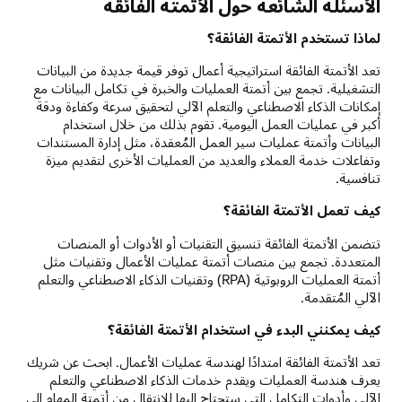
الأسئلة الشائعة حول الأتمتة الفائقة
الانتصار.
1:
لماذا تستخدم الأتمتة الفائقة؟
تأسيس
احتياجات
تعد الأتمتة الفائقة استراتيجية أعمال توفر قيمة جديدة من البيانات
الأتمتة
التشغيلية. تجمع بين أتمتة العمليات والخبرة في تكامل البيانات مع
وفرصها.
إمكانات الذكاء الاصطناعي والتعلم الآلي لتحقيق سرعة وكفاءة ودقة
2:
أكبر في عمليات العمل اليومية. تقوم بذلك من خلال استخدام
جمع
البيانات وأتمتة عمليات سير العمل المُعقدة، مثل إدارة المستندات
بياناتك.
وتفاعلات خدمة العملاء والعديد من العمليات الأخرى لتقديم ميزة
3:
تنافسية.
حدد
أدواتك.
كيف تعمل الأتمتة الفائقة؟
4:
تتضمن الأتمتة الفائقة تنسيق التقنيات أو الأدوات أو المنصات
تنظيم
المتعددة. تجمع بين منصات أتمتة عمليات الأعمال وتقنيات مثل
موظفيك.
أتمتة العمليات الروبوتية (RPA) وتقنيات الذكاء الاصطناعي والتعلم
5:
الآلي المُتقدمة.
التنفيذ
والقياس
كيف يمكنني البدء في استخدام الأتمتة الفائقة؟
والتكرار.
تعد الأتمتة الفائقة امتدادًا لهندسة عمليات الأعمال. ابحث عن شريك
يعرف هندسة العمليات ويقدم خدمات الذكاء الاصطناعي والتعلم
الآلي وأدوات التكامل التي ستحتاج إليها للانتقال من أتمتة المهام إلى