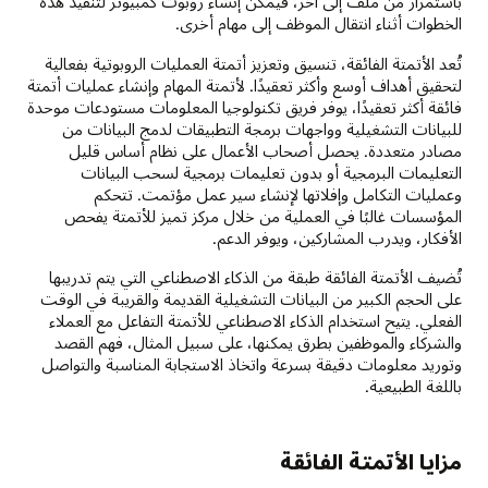
باستمرار من ملف إلى آخر، فيمكن إنشاء روبوت كمبيوتر لتنفيذ هذه
الخطوات أثناء انتقال الموظف إلى مهام أخرى.
تُعد الأتمتة الفائقة، تنسيق وتعزيز أتمتة العمليات الروبوتية بفعالية
لتحقيق أهداف أوسع وأكثر تعقيدًا. لأتمتة المهام وإنشاء عمليات أتمتة
فائقة أكثر تعقيدًا، يوفر فريق تكنولوجيا المعلومات مستودعات موحدة
للبيانات التشغيلية وواجهات برمجة التطبيقات لدمج البيانات من
مصادر متعددة. يحصل أصحاب الأعمال على نظام أساس قليل
التعليمات البرمجية أو بدون تعليمات برمجية لسحب البيانات
وعمليات التكامل وإفلاتها لإنشاء سير عمل مؤتمت. تتحكم
المؤسسات غالبًا في العملية من خلال مركز تميز للأتمتة يفحص
الأفكار، ويدرب المشاركين، ويوفر الدعم.
تُضيف الأتمتة الفائقة طبقة من الذكاء الاصطناعي التي يتم تدريبها
على الحجم الكبير من البيانات التشغيلية القديمة والقريبة في الوقت
الفعلي. يتيح استخدام الذكاء الاصطناعي للأتمتة التفاعل مع العملاء
والشركاء والموظفين بطرق يمكنها، على سبيل المثال، فهم القصد
وتوريد معلومات دقيقة بسرعة واتخاذ الاستجابة المناسبة والتواصل
باللغة الطبيعية.
مزايا الأتمتة الفائقة