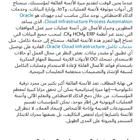
عندما يحين الوقت لتقديم ميزة الأتمتة الفائقة لمؤسستك، ستحتاج
إلى
إلى أدوات موثوقة لأتمتة العمليات، وIoT، وإدارة البيانات، وخدمات
أعلى
الذكاء الاصطناعي. يوجد مكان مناسب لبدء جهودك هو
Oracle
اليمين.
Cloud Infrastructure Process Automation
، الذي يساعد
على
المطورين وخبراء الأعمال على أتمتة عمليات سير عمل الموافقات
الدرجة
التي تمتد عبر أنظمة ERP وHCM وCX. لسحب جميع البيانات التي
السفلية
تحتاج إليها لتعزيز هذه الأتمتة الفائقة، ستحتاج إلى خدمة تكامل، مثل
اليسرى
خدمات تكامل Oracle Cloud Infrastructure
، القادرة على توصيل
شخص
أي تطبيق أو مصدر بيانات. بغض النظر عن مجال العمل أو حالات
يقف
الاستخدام، تمنحك OCI الأدوات اللازمة لتبسيط المهام المتكررة
مع
باستخدام قواعد الأعمال القابلة لإعادة الاستخدام وعمليات التكامل
اليدين
مُسبقة الإنشاء والتصميمات منخفضة التعليمات البرمجية.
على
الوركين.
في نهاية المطاف، تعد الأتمتة الفائقة أكبر بكثير من مجرد ترقية
على
تكنولوجية—إنها ميزة إستراتيجية يمكن أن تحقق مزايا كبيرة لمعظم
الدرجة
المؤسسات. من خلال دمج الذكاء الاصطناعي والتعلم الآلي وأتمتة
العلوية
العمليات الروبوتية في إطار موحد، يمكن للمؤسسات تقسيم
اليمنى
المستودعات القديمة وإتاحة الأشخاص لإسعاد العملاء. لا تنظر إلى
يوجد
الأتمتة باعتبارها إجراء لخفض التكاليف، بل بصفتها محرك للابتكار
شخص
المستمر والمرونة على المدى الطويل.
يقف
ويلوح
بعلم