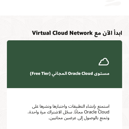
إمكانية
الوصول
إلى
الموارد
في
ابدأ الآن مع Virtual Cloud Network
الشبكات
السحابية
الافتراضية
التي
يتم
تعريفها
على
أنها
مستوى Oracle Cloud المجاني (Free Tier)
عامة.
استمتع بإنشاء التطبيقات واختبارها ونشرها على
Oracle Cloud مجانًا. سجّل الاشتراك مرة واحدة،
وتمتع بالوصول إلى عرضين مجانيين.