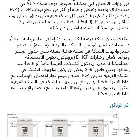
إلى
من بوابات الاتصال التي يمكنك اختيارها. توجد شبكة VCN في
الإنترنت.
منطقة OCI واحدة وتغطي واحدة أو أكثر من قطع بيانات CIDR (IPv4
باستخدام
وIPv6، إذا تم تمكينها). تتكون كل شبكة فرعية من نطاق متجاور وحد
عناوين
أو أكثر من عناوين IP (لـ IPv4 وIPv6، في حالة التمكين) التي لا
IP
تتداخل مع الشبكات الفرعية الأخرى في VCN.
العامة،
يمكن
يمكنك تعيين شبكة فرعية لتكون موجودة إما في نطاق إتاحة واحد أو
للمستخدمين
عبر منطقة بأكملها (يوصى بالشبكات الفرعية الإقليمية). تستخدم
الخارجيين
جميع واجهات الشبكة في شبكة فرعية معينة نفس جدول المسار
الوصول
وقواعد الأمان وخيارات DHCP (بروتوكول تكوين الاستضافة
إلى
الديناميكية). يمكن أن تكون الشبكات الفرعية عامة أو خاصة عند
الموارد
إنشائها. يعني خاص أنه لا يمكن أن يكون لواجهات الشبكة في
في
الشبكة الفرعية عناوين IPv4 عامة وسيتم حظر الاتصال بالإنترنت مع
الشبكة
نقاط الانتهاء IPv6. يعني عام أن واجهات الشبكة في الشبكة الفرعية
السحابية
يمكن أن تحتوي على عناوين IPv4 عامة ويسمح باتصال الإنترنت مع
الافتراضية
نقاط الانتهاء IPv6.
عبر
الإنترنت.
اقرأ الوثائق
الوصول
الخاص
حالة
الاستخدام