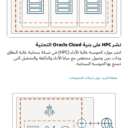
السماح
بحركة
مرور
الشبكة
أو
رفضها
بناءً
على
نشر HPC على بنية Oracle Cloud التحتية
خصائص
انشر موارد الحوسبة عالية الأداء (HPC) في شبكة سحابية عالية النطاق
محددة،
وذات زمن وصول منخفض مع مزايا الأداء والتكلفة والتشغيل التي
مثل
تتمتع بها الحوسبة السحابية.
المصدر
والوجهة
معرفة المزيد حول شبكات المجموعات
والبروتوكول
والمنفذ.
يتم
تكوين
شبكة
سحابية
ظاهرية
عادةً