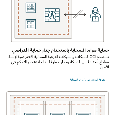
الفرعية
المتعددة
في
شبكة
سحابية
افتراضية
واحدة
متجاورة.
تفرض
حماية موارد السحابة باستخدام جدار حماية افتراضي
كل
تستخدم OCI الشبكات والشبكات الفرعية السحابية الافتراضية لإنشاء
شبكة
مقاطع مختلفة من الشبكة وجدار حماية لمعالجة عناصر التحكم في
فرعية
الأمان.
سياسات
الأمان
التي
معرفة المزيد حول أمان السحابة
تعمل
مثل
جدار
الحماية.
يمكن
لنهج
الأمان