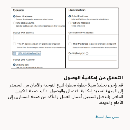
على
الاستخدام
تكوين
الرابعة
أقصى
هي
درجات
الوصول
الأمان،
العام
ما
والخاص.
يفرض
وهو
إرشادات
مزيج
أمان
من
معينة
حالات
للمساعدة
الاستخدام
على
الخاصة
حماية
والعامة
موارد
التحقق من إمكانية الوصول
والنظير.
العميل.
شبكة
قم بإجراء تحليلاً سهلاً خطوة بخطوة لنهج التوجيه والأمان من المصدر
سحابية
إلى الوجهة لتحديد إمكانية الاتصال والوصول. تأكيد صحة التكوين
يمكن
افتراضية
الخاص بك قبل تسجيل أحمال العمل والتأكد من صحة المسارين إلى
أن
واحدة
الأمام والعودة.
تشمل
خاصة
الأقسام
وغير
شبكة
محلل مسار الشبكة
متصلة
سحابية
بالإنترنت.
افتراضية