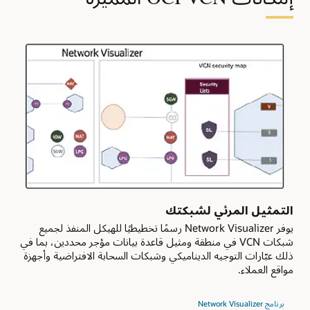
توفر
مختلفتين.
للعمل
يتيح
في
لك
حالة
استخدام
فشل
شبكات
أي
سحابية
نطاق
افتراضية
توفر
متعددة
آخر،
تنظيم
ربما
مواردك
بسبب
وأحمال
فقدان
عملك،
الطاقة
إلى
أو
جانب
اتصال
إمكانات
التمثيل المرئي لشبكتك
الشبكة.
أخرى
يوفر Network Visualizer رسمًا تخطيطيًا للهيكل المنفذ لجميع
مثل
القسم
شبكات VCN في منطقة ومثيل قاعدة بيانات مؤجر محددين، بما في
مثيلات
هو
ذلك عبّارات التوجيه الديناميكي وشبكات السحابة الافتراضية وأجهزة
قاعدة
تجميع
مواقع العملاء.
البيانات
منطقي
المؤجرة
للموارد
والأقسام.
برنامج Network Visualizer
الخاصة