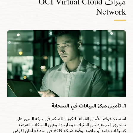
ميزات OCI Virtual Cloud
استخدام
شائعة
Network
للشبكات
السحابية
الافتراضية.
وفيما
يلي
حالات
الاستخدام
هذه:
الوصول
العام
الوصول
الخاص
التناظر
كل
من
1. تأمين مركز البيانات في السحابة
الوصول
العام
والخاص
استخدم قواعد الأمان القابلة للتكوين للتحكم في حركة المرور على
الوصول
مستوى الحزمة داخل المثيلات وخارجها. وعين الشبكات الفرعية
العام
كشبكات عامة أو خاصة. وضَع شبكة VCN في منطقة أمان لفرض