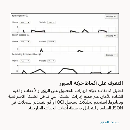
يمكنك
بالعميل.
تنظير
ويمكن
شبكات
أن
سحابية
يتضمن
افتراضية
موارد
متعددة
من
أو
جميع
توصيلها
نطاقات
حتى
التوفر
تتمكن
في
من
منطقة
الوصول
OCI،
إلى
على
البيانات
الرغم
والموارد
التعرف على أنماط حركة المرور
من
عبر
تحليل تدفقات حركة الزيارات للحصول على الرؤى والأحداث والقيم
أنه
هذه
الشاذة للأمان عبر جميع زيارات الشبكة التي تدخل الشبكة الافتراضية
غير
الشبكات.
وتغادرها. استخدم تحليلات تسجيل OCI أو قم بتصدير السجلات في
مطلوب.
JSON القياسي للتحليل بواسطة أدوات الجهات الخارجية.
الوصول
قد
العام
يحتوي
والخاص
سجلات التدفق
لبقسم
حالات