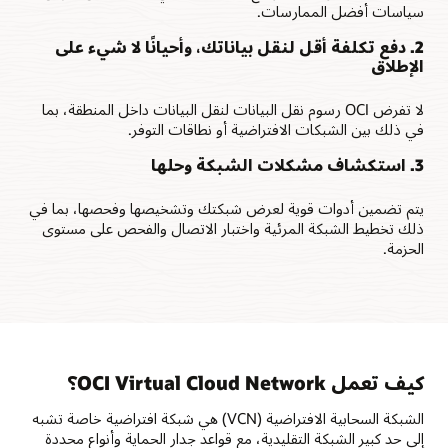
حالة
سياسات أفضل الممارسات.
الاستخدام
2. دفع تكلفة أقل لنقل بياناتك، وأحيانًا لا شيء على
الأولى،
الإطلاق
الوصول
العام،
لا تفرض OCI رسوم نقل البيانات لنقل البيانات داخل المنطقة، بما
هي
في ذلك بين الشبكات الافتراضية أو نطاقات التوفر.
الاتصال
ثنائي
3. استكشاف مشكلات الشبكة وحلها
الاتجاه
لشبكة
يتم تضمين أدوات قوية لعرض شبكتك وتشخيصها وفحصها، بما في
سحابية
ذلك تخطيط الشبكة المرئية واختبار الاتصال والفحص على مستوى
افتراضية
الحزمة.
بالإنترنت
عبر
بوابة
إنترنت.
ويمكن
للموارد،
مثل
كيف تعمل OCI Virtual Cloud Network؟
الأجهزة
الافتراضية،
الشبكة السحابية الافتراضية (VCN) هي شبكة افتراضية خاصة تشبه
الوصول
إلى حد كبير الشبكة التقليدية، مع قواعد جدار الحماية وأنواع محددة