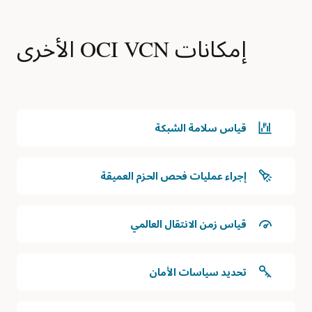
تتصل
واحدة
شبكة
أو
السحابة
أكثر،
إمكانات OCI VCN الأخرى
الافتراضية
وهي
الثانية
عبارة
بشكل
عن
ثنائي
مجموعات
الاتجاه
من
بأول
الموارد
شبكة
قياس سلامة الشبكة
ضمن
سحابة
مساحة
افتراضية
عنوان
من
إجراء عمليات فحص الحزم العميقة
IP.
خلال
يمكن
التناظر.
أن
كما
تحتوي
قياس زمن الانتقال العالمي
أن
الشبكة
هذه
السحابية
الشبكة
الافتراضية
السحابية
تحديد سياسات الأمان
على
الافتراضية
شبكة
الثانية
فرعية
متصلة