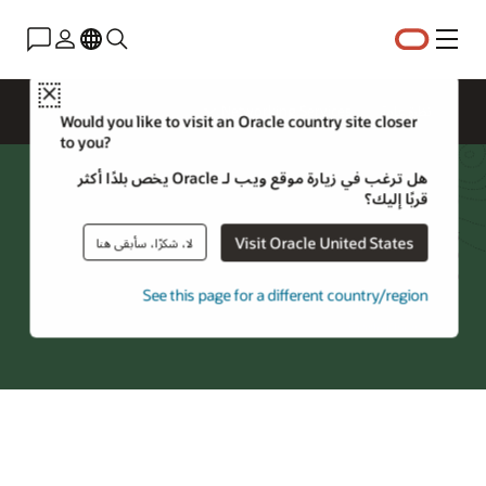
القائمة
Close
نظرة عامة
Networking Services
Would you like to visit an Oracle country site closer
to you?
هل ترغب في زيارة موقع ويب لـ Oracle يخص بلدًا أكثر
شبكة السحابة الافتراضية (VCN)
قربًا إليك؟
تعد شبكات VCN ببنية Oracle Cloud التحتية (OCI)مراكز بيانات خاصة ومرنة
Visit Oracle United States
لا، شكرًا، سأبقى هنا
في السحابة مع سياسات الأمان والإدارة المضمنة واستكشاف الأخطاء
وإصلاحها.
See this page for a different country/region
جرِّب Oracle Cloud