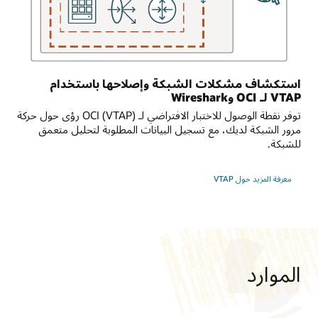
باستخدام
بوابة
إنترنت،
والتي
تسمح
بالوصول
استكشاف مشكلات الشبكة وإصلاحها باستخدام
من
VTAP لـ OCI وWireshark
الشبكات
الفرعية
توفر نقطة الوصول للاختبار الافتراضي لـ OCI (VTAP) رؤى حول حركة
داخل
مرور الشبكة لديك، مع تسجيل البيانات المطلوبة لتحليل متعمق
الشبكة
للشبكة.
السحابية
الظاهرية
معرفة المزيد حول VTAP‏
إلى
الوجهات
في
الإنترنت.
كما
تتيح
الموارد
بوابة
الإنترنت
للمستخدمين
الخارجيين