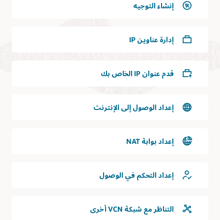
واحدة
إنشاء التوجيه
ثنائي
أو
الاتجاه
أكثر،
بالإنترنت.
والتي
يتيح
إدارة عناوين IP
يمكن
هذا
أن
للمستخدم
تتقاطع
الخارجي
مع
قدم عنوان IP الخاص بك
الوصول
جميع
إلى
نطاقات
الموارد
التوفر
في
إعداد الوصول إلى الإنترنت
أو
الشبكة
توجد
السحابية
داخل
الظاهرية
نطاق
إعداد بوابة NAT
الثانية،
توفر
والتي
واحد.
يمكنها
بعد
إعداد التحكم في الوصول
الشبكة
ذلك
الفرعية
إعادة
هي
طلبات
مجموعة
التناظر مع شبكة VCN أخرى
الوكيل
منطقية