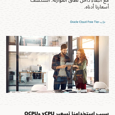
أسعارنا أدناه.
جرّب Oracle Cloud Free Tier
سبب استخدامنا تسعير vCPU وOCPU