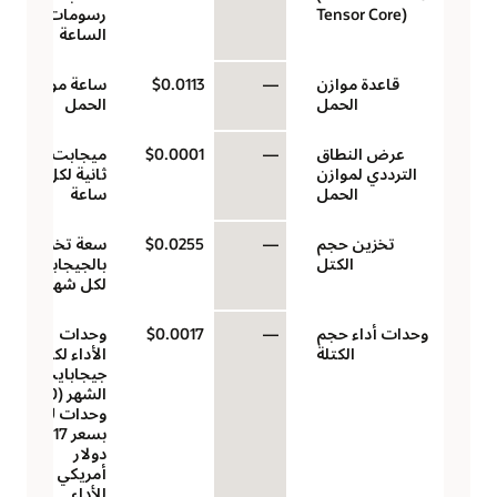
Tensor Core)
رسومات في
الساعة
قاعدة موازن
—
$0.0113
ساعة موازن
الحمل
الحمل
عرض النطاق
—
$0.0001
ميجابت/
الترددي لموازن
ثانية لكل
الحمل
ساعة
تخزين حجم
—
$0.0255
سعة تخزين
الكتل
بالجيجابايت
لكل شهر
وحدات أداء حجم
—
$0.0017
وحدات
الكتلة
الأداء لكل
جيجابايت/
الشهر (10
وحدات VPU
بسعر 0.017
دولار
أمريكي
للأداء