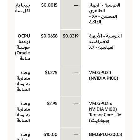
الحوسبة - الجهاز
—
$0.0015
جيجا بايت
الظاهري
لكل ساعة
المحسن - X9 -
الذاكرة
الحوسبة - الأجهزة
$0.0319
$0.0638
‏‫OCPU
الافتراضية
(وحدة
القياسية - X7
حوسبة
Oracle)‬ لكل
ساعة
VM.GPU2.1
—
$1.275
وحدة
(NVIDIA P100)
معالجة
رسومات في
الساعة
VM.GPU3.x
—
$2.95
وحدة
(NVIDIA V100
معالجة
Tensor Core – 16
رسومات في
جيجابايت)
الساعة
BM.GPU.H200.8
—
$10.00
وحدة
معالجة