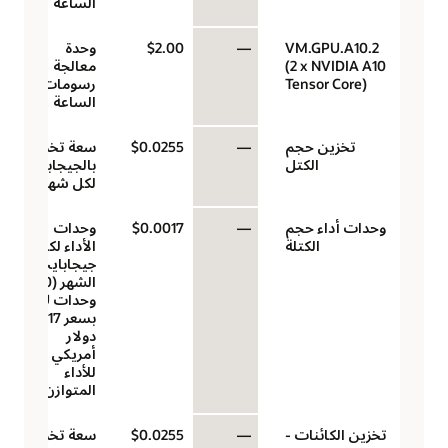
الساعة
VM.GPU.A10.2
—
$2.00
وحدة
(2 x NVIDIA A10
معالجة
Tensor Core)
رسومات في
الساعة
تخزين حجم
—
$0.0255
سعة تخزين
الكتل
بالجيجابايت
لكل شهر
وحدات أداء حجم
—
$0.0017
وحدات
الكتلة
الأداء لكل
جيجابايت/
الشهر (10
وحدات VPU
بسعر 0.017
دولار
أمريكي
للأداء
المتوازن)
تخزين الكائنات -
—
$0.0255
سعة تخزين