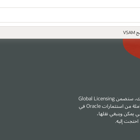
هل ترغ
ion