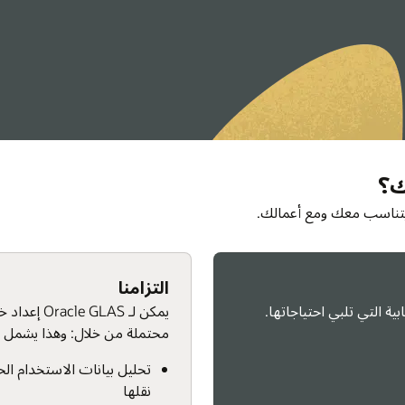
يمكن لـ Oracle GLAS إعداد خطة انتقال تستند إلى سيناريوهات مختلفة وتحديات
وهذا يشمل التالي
تحليل بيانات الاستخدام الحالية لديك لمعرفة استثمارات Oracle التي يمكن وينبغي