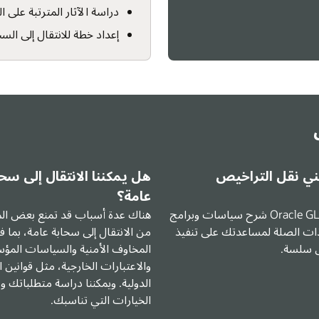
لمترتبة على التكاليف ومناقشة كيفية هيكلة التراخيص معك
تقال إلى السحابة وتقديم المشورة والإرشادات طوال مشروع الترحيل
ل إلى سحابة
كيف أحصل على أفضل عائد على
الاستثمار (ROI)؟
تمنع بعض المؤسسات
يرغب الجميع في إثبات أن استثماراتهم تحقق
 عامة، بما في ذلك
عائدًا فعليًا، والتأكد من توفر الأدوات اللازمة
سياسات المؤسسية
لضمان التمويل المستقبلي. وهنا يمكن أن
 مثل قوانين الخصوصية
تساعدك خدمة اقتصاديات الاستثمار لدينا.
ة متطلباتك وتحديد
يمكننا قياس القيمة المالية التي تحققها من
استثماراتك، ومع إضافة خدمة Cloud Sizing
الخاصة بنا، يمكننا مساعدتك في اختيار