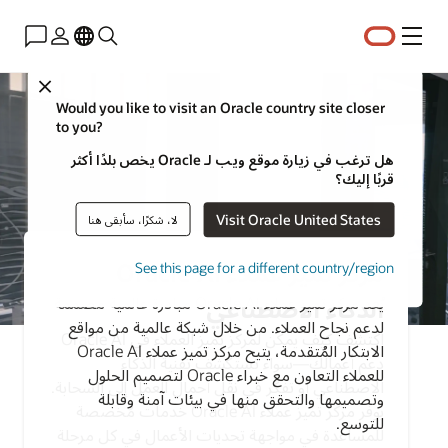
القائمة
Close
Would you like to visit an Oracle country site closer
to you?
هل ترغب في زيارة موقع ويب لـ Oracle يخص بلدًا أكثر
قربًا إليك؟
Visit Oracle United States
لا، شكرًا، سأبقى هنا
مركز تميز عملاء Oracle AI
عروض خدمة مركز تميز عملاء
See this page for a different country/region
يُعد مركز تميز عملاء Oracle AI مبادرة عالمية مصممة
الذكاء الاصطناعي
لدعم نجاح العملاء. من خلال شبكة عالمية من مواقع
اكتشف كيف يمكن لمركز تميز العملاء في Oracle AI
الابتكار المُتقدمة، يتيح مركز تميز عملاء Oracle AI
دعم أعمالك—سواء تستكشف تقنية الذكاء
للعملاء التعاون مع خبراء Oracle لتصميم الحلول
الاصطناعي أو تفكِّر في نقل أحمال العمل إلى السحابة.
وتصميمها والتحقق منها في بيئات آمنة وقابلة
يوفر مركز تميز عملاء Oracle AI خدمات مُخصصة
للتوسع.
للمساعدة في مواجهة تحديات الأعمال في كل مرحلة