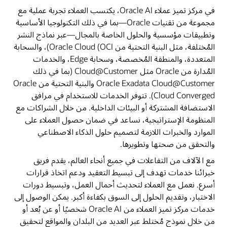
في مركز تميز عملاء Oracle AI، يكتسب العملاء تجربة عملية مع
مجموعة من تقنيات Oracle—بما في ذلك التكنولوجيا الأساسية
وتطبيقات مؤسسية والحلول الخاصة بالمجال—عبر نماذج النشر
المُختلفة، مثل البنية التحتية من Oracle Cloud (OCI)، والسحابة
المتعددة، والمنطقة المُخصصة، وسحابة Edge، والخدمات
المُدارة من Oracle مثل Cloud@Customer (بما في ذلك
Oracle Exadata Cloud@Customer والبنية التحتية من Oracle
Cloud Converged). تتوفر الخدمات للاستخدام في مرافق
الاستضافة المشتركة أو البيئات الداخلية. من خلال الشراكات مع
المنظومة الإستراتيجية، نساعد في ضمان حصول العملاء على
الموارد والخبرات اللازمة لتصميم حلول الذكاء الاصطناعي
والتحقق من صحتها وتطويرها.
مع الآلاف من التفاعلات في جميع أنحاء العالم، يقدم فريق
خبرائنا خدمات تهدف إلى تبسيط التعقيد ودعم اتخاذ قرارات
أسرع. نعمل مع العملاء لتحديث أحمال العمل، وتبسيط دورات
الاختبار، وتقديم الحلول إلى السوق بكفاءة أكبر. يمكن الوصول إلى
خدمات مركز تميز العملاء من Oracle AI شخصيًا أو عن بُعد أو
من خلال نموذج مُختلط عبر العديد من البلدان والمواقع لتحقيق