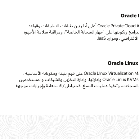
Oracle 
تعرَّف على طريقة توفير Oracle Private Cloud Appliance أعلى أداء بين طبقات التطبيقات وقواعد
برامج وتكوينها على "جهاز السحابة الخاصة"، ومراقبة سلامة الأجهزة،
فتراضي، وموارد IaaS.
Oracle Linux
تعرف على كيفية مساعدة Oracle Linux Virtualization Manager على فهم بنيته ومكوناته الأساسية،
وتثبيت OLVM وتكوينه، ومراقبة Oracle Linux KVMs وإدارتها، وإدارة التخزين والشبكات والمستخدمين،
والسجلات، وتنفيذ عمليات النسخ الاحتياطي/الاستعادة وإجراءات مواجهة