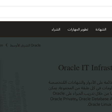
الشهادة
تطوير المهارات
الشراء
Oracle الشرق الأوسط
on
ت التعلم القائمة على الأدوار والشهادات المُتخصصة
لمعلومات في كل طبقة من المجموعة. يمكن
للمستخدمين معرفة طريقة تنفيذ أنظمة Oracle الهندسية وإدارتها من خلال تدريب الخبراء على Oracle
Exadata وZero Data Loss Recovery Appliance وOracle Database Appliance وOracle Private