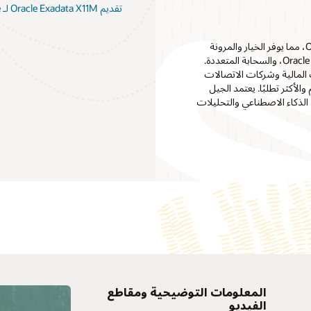
تقديم Oracle Exadata X11M لـ Exadata Database Service وAutonomous Database
يسعدنا أن نعلن عن التوافر الفوري للجيل التالي من Oracle Exadata X11M، مما يوفر الخيار والمرونة
للنشر في كل مكان يحتاجه العملاء محليًا، وCloud@Customer، وOracle Cloud، والسحابة المتعددة.
شركات المالية وشركات الاتصالات
في العالم، لتشغيل أحمال عمل Oracle AI Database الأهم والأكثر تطلبًا. يعتمد الجيل
مال عمل الذكاء الاصطناعي والتحليلات
المعلومات التوضيحية ومقاطع
SiliconANGLE: تشير Oracle إلى
الفيديو
البحث السريع عن المتجه في جهاز
الذكاء الاصطن