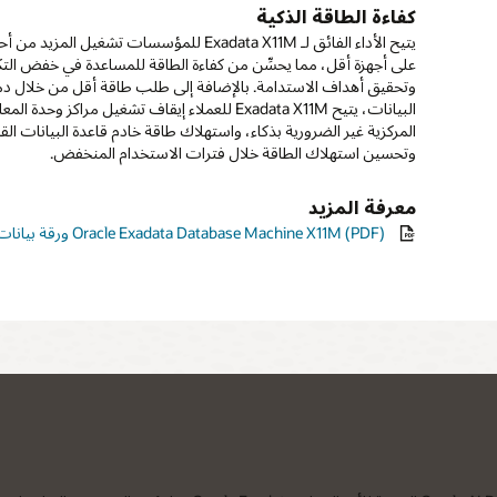
كفاءة الطاقة الذكية
يتيح الأداء الفائق لـ Exadata X11M للمؤسسات تشغيل المز
على أجهزة أقل، مما يحسِّن من كفاءة الطاقة للمساعدة في خفض الت
وتحقيق أهداف الاستدامة. بالإضافة إلى طلب طاقة أقل من خلال دم
البيانات، يتيح Exadata X11M للعملاء إيقاف تشغيل مراكز وحدة ال
المركزية غير الضرورية بذكاء، واستهلاك طاقة خادم قاعدة البيانات ال
وتحسين استهلاك الطاقة خلال فترات الاستخدام المنخفض.
معرفة المزيد
ورقة بيانات Oracle Exadata Database Machine X11M (PDF)