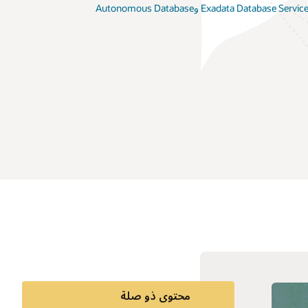
Forbes: تقدم Oracle
محتوى ذو صلة
اعي