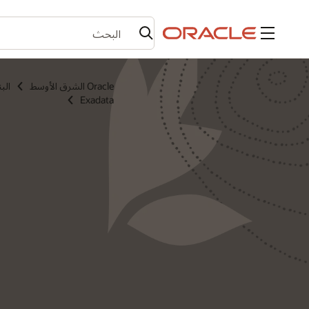
القائمة
Oracle الشرق الأوسط
الب
Exadata