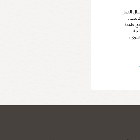
يد من أحمال العمل
كاليف،
ج قاعدة
معالجة
قصوى،