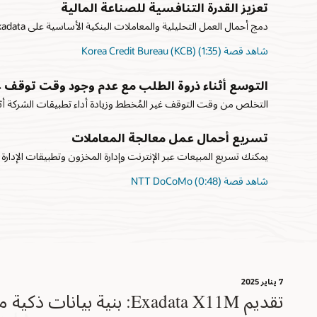
تعزيز القدرة التنافسية للصناعة المالية
دمج أحمال العمل التحليلية والمعاملات البنكية الأساسية على Exadata لتحقيق عائد أكبر على الاستثمار.
شاهد قصة Korea Credit Bureau (KCB) (1:35)
التوسع أثناء ذروة الطلب مع عدم وجود وقت توقف 
التخلص من وقت التوقف غير المُخطط وزيادة أداء تطبيقات الشركة أث
تسريع أحمال عمل معالجة المعاملات
يمكنك تسريع المبيعات عبر الإنترنت وإدارة المخزون وتطبيقات الإدارة المالية
شاهد قصة NTT DoCoMo (0:48)
7 يناير 2025
تقديم Exadata X11M: بنية بيانات ذكية من الجيل التالي