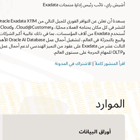
أشيش راي، نائب رئيس إدارة منتجات Exadata
تُستخدم Exadata من آلاف المؤسسات، بما في ذلك غالبية أكبر ال
والبيع بالتجزئة 
الثالث عشر من Exadata على عقود من التميز الهندسي لدعم أح
وOLTP للمهام الحرجة على مستوى العالم.
اقرأ المنشور كاملاً
|
الاشتراك في المدونة
الموارد
أوراق البيانات
Forbes: ما الذي تقدمه Oracle Exadata
X11M إلى المؤسسة؟