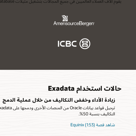
يقوم آلاف العملاء العالميين في جميع المجالات بتشغيل مثيلات Oracle AI Database المهمة للأعمال على Oracle Exadata، ما يؤدي إلى تسريع التطبيقات بالغة الأهمية، وإنشاء رؤى جديدة، وتقليل التكلفة الإجمالية للملكية.
حالات استخدام Exadata
زيادة الأداء وخفض التكاليف من خلال عملية الدمج
التكاليف بنسبة 50%.
شاهد قصة Equinix (1:53)