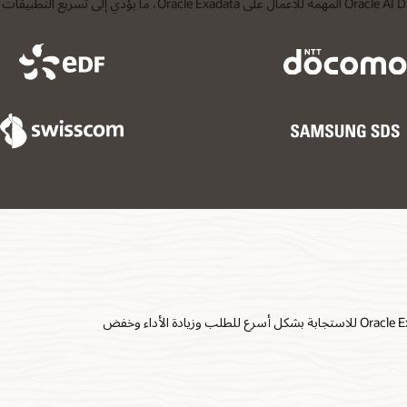
ترحيل قواعد بيانات Oracle من المنصات الأخرى ودمجها على Oracle Exadata للاستجابة بشكل أسرع للطلب وزيادة الأداء وخفض