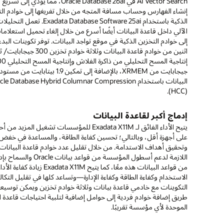
AI Vector Search في Oracle Database 26ai، مما يؤدي
التكاليف بشكل وثيق مع متطلبات أحمال العمل.
البيانات الحالية. يمكن للعملاء إنشاء نماذج التعلم الآلي واختبارها بس
الحساسة للكمون
معرفة المزيد
إنشاء الفهارس وحساب مسافة المتجه من خلال تفريغها إلى خوادم ال
خلال التخلص من صادرات البيانات والتحولات المطلوبة للأنظمة الم
توفر خوادم تخزين Exadata X11M Extreme Flash ب
الذكية باستخدام xadata Database Software 25ai
موجز فني لـ 0
إلى 630 تيرابايت من السعة التخزينية القابلة للاستخدام وثلاثي الا
تكامل السحابة يزيد من سرعة التحولات الرقمية
العام لحماية البيانات (PDF)
حامل واحد. باستخدام أحدث وأسرع خوادم تخزين فلاش، تقلل خوادم
يؤدي النسخ المماثل عن بُعد في الوقت الفعلي إلى 
إلى خوادم التخزين الذكية في موقع تواجد البيانات. توفر تكوينات البد
تتوفر نفس إمكانيات Oracle Exadata محليًا وفي Oracle Cloud
Extreme Flash من زمن
المرونة
اثنين من خوادم قاعدة البيانات وثلاثة خوادم تخ
Infrastructure وحلول Cloud@Customer. يمكن للعملاء ر
هذه الخوادم الخيار الواضح لأحمال العمل الأكثر حساسية لزمن الانتقال
إنتاجية المسح التحليلي من ذ
المهمة ونقلها إلى بيئات السحابة الفعالة من حيث التكلفة بأقل جهد.
يتيح Oracle Active Data Guard للعملاء إنشاء قواعد بيانات ج
إلى ذلك، تزيد خوادم تخزين Extreme Flash من 
جيجابايت من XRMEM، بالإضافة إلى تمكين 1.9 بيتابايت 
Cache إلى 27.2 تيرابايت، مما يزيد من سرعة ميزات برامج Exadata الذكية.
البيانات باستخدام le Database Hybrid Columnar Compression
Sync على توسيع هذه الإمكانية لتشمل مراكز البيانات البعيدة حتى ت
(HCC).
المؤسسات من مواصلة العمليات أثناء حالات انقطاع الخدمة أو الكو
الكاملة في مراكز البيانات الأساسية لديها.
تحسن قابلية التوسع تجميع قواعد البيانات
إدماج أكبر لقاعدة البيانات
يوفر Exadata Database Machine X11M كثافة تخزين وحوس
للمؤسسات دمج أحمال عمل Oracle AI Database الخاص
يتيح الأداء الفائق لـ Exadata X11M للمؤسسات تشغيل المز
أصغر تقل تكلفتها وتستخدم مساحة مركز بيانات أقل.
على أجهزة أقل، وبالتالي؛ تحسين كفاءة الطاقة، والمساعدة في خفض 
وتحقيق أهداف الاستدامة. من خلال تقليل عدد خوادم قاعدة البيانات 
اللازمة لدعم أسطول المؤسسة من قواعد بيانا
معرفة المزيد
من قواعد البيانات هذه معًا، كما يتيح Exadata X11M ز
الموجز الفني لـ ESG: مزايا تخزين Exadata (PDF)
الاستخدام وكفاءة الطاقة وكفاءة الإدارة—وتساعد كلها في تقليل التكال
التكوينات مع خادمي قاعدة بيانات وثلاثة خوادم تخزين ويمكن توسيع
طريق إضافة خوادم فردية إلى حوامل إضافية لتلبية احتياجات قاعدة ال
الموحدة لأي مؤسسة تقريبًا.