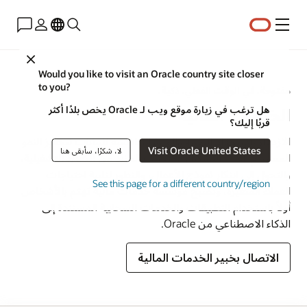
القائمة
Close
Would you like to visit an Oracle country site closer
to you?
مفتوحة. في الوقت الفعلي. ذكية.
هل ترغب في زيارة موقع ويب لـ Oracle يخص بلدًا أكثر
الخدمات المالية
قربًا إليك؟
الازدهار باستخدام التقنية والميزة التنافسية للبيانات لتحفيز النمو
Visit Oracle United States
لا، شكرًا، سأبقى هنا
المستدام. إعادة التشكيل لاكتساب المزيد من الكفاءة التشغيلية،
والتحول إلى ابتكار نموذج الأعمال، والتطور لتلبية احتياجات
See this page for a different country/region
العملاء المُتغيرة، وتصبح مؤسسة خدمات مالية تهتم بالأشخاص
أولاً باستخدام التطبيقات والخدمات السحابية المستندة إلى
الذكاء الاصطناعي من Oracle.
الاتصال بخبير الخدمات المالية