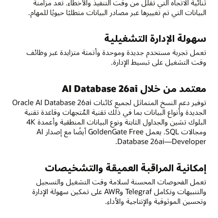
ثنائية الاتجاه التي تقلل من وقت التنفيذ والأخطاء. تعد مزامنة
البيانات التي تم تغييرها عبر مصادر البيانات متطلبًا حيويًا للمهام.
سهولة الإدارة التشغيلية
تعمل تجربة مستخدم جديدة وموحدة وأتمتة متزايدة عبر وظائف
وقت التشغيل على تبسيط الإدارة.
معتمد من خلال AI Database 26ai
توفير دعم النسخ المتماثل لجميع كائنات Oracle AI Database 26ai
الجديدة وأنواع البيانات بما في ذلك تقنية المُتجهات وقاعدة تقنية
البلوك تشين والجداول الثابتة ونوع البيانات المنطقية وأعمدة 4K
ومجالات SQL. يعمل GoldenGate Free أيضًا مع إصدار AI
Database 26ai—Developer.
إمكانية المراقبة العميقة والتشخيصات
تعمل الفحوصات المحسنة لسلامة وقت التشغيل والتسجيل
والتنبيهات وتكامل Telegraf وAWR على تمكين سهولة الإدارة
وتحسين الموثوقية والإنتاجية والأداء.