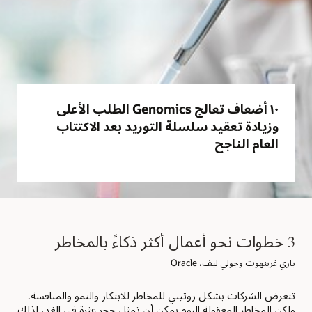
١٠ أضعاف تعالج Genomics الطلب الأعلى
وزيادة تعقيد سلسلة التوريد بعد الاكتتاب
العام الناجح
3 خطوات نحو أعمال أكثر ذكاءً بالمخاطر
باري غرينهوت وجولي ليف، Oracle
تتعرض الشركات بشكل روتيني للمخاطر للابتكار والنمو والمنافسة.
ولكن المخاطر المعقولة اليوم يمكن أن تمثل حجر عثرة في الغد، لذلك