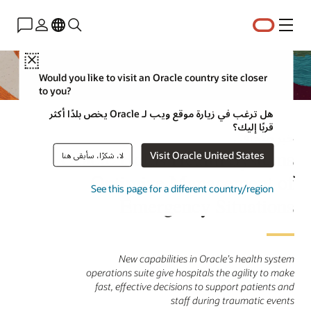
القائمة
Close
Would you like to visit an Oracle country site closer
to you?
هل ترغب في زيارة موقع ويب لـ Oracle يخص بلدًا أكثر
قربًا إليك؟
خبر صحافي
Oracle Helps Health Systems
Visit Oracle United States
لا، شكرًا، سأبقى هنا
Optimize Management of
See this page for a different country/region
Emergency Situations
New capabilities in Oracle’s health system
operations suite give hospitals the agility to make
fast, effective decisions to support patients and
staff during traumatic events