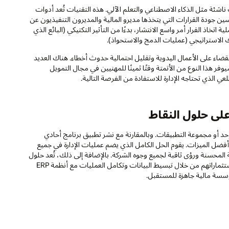
يدة تتضمن تقنيات ناشئة مثل الذكاء الاصطناعي والتعلم الآلي. هذه التقنيات تُعد أدوات
سين جودة القرارات التي يتخذها مديرو المالية والمديرون التنفيذيون عن
اتخاذ القرار أمر واسع الانتشار، بدءًا من التأثير التكتيكي (البائع الذي
يك الاستراتيجي (عمليات الدمج والاستحواذ).
 للقضاء على الأعمال اليدوية وتقليل احتمالية حدوث أخطاء. هناك العديد
ر هذا النوع من الأتمتة وقتًا ثمينًا للمهنيين في مجال التمويل
 الذي تحتاجه الإدارة للاستفادة من الفرصة التالية.
ابة الحديثة الحل الموحد أو مجموعة التطبيقات. وبالمقارنة مع نشر تطبيق برنامج أحادي
لنقاط، مثل الدمج أو التخطيط ووضع الميزانية، تعرض مجموعة سحابة EPM أفضل الميزات. يقوم الحل الكامل الذي يضم عمليات الإدارة في جميع
ة المحسنة ورؤى ثاقبة لجميع وجوه الشركة. بالإضافة إلى ذلك، تُعد حلول
EPM الأكثر فعالية هي مجموعات متكاملة تساعد العملاء على الاستفادة من استثماراتهم من خلال تبسيط البيانات وتكامل العمليات مع أنظمة ERP