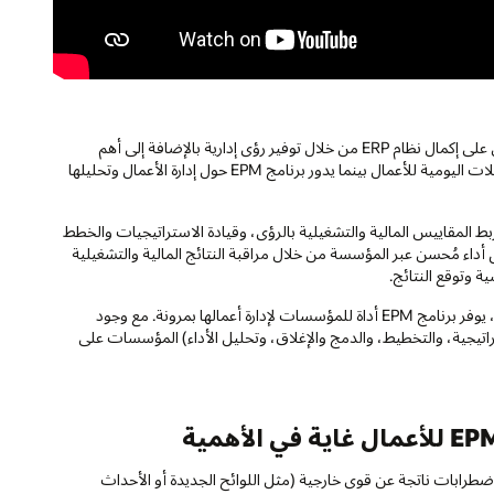
في حين يرتبط برنامج EPM غالبًا بأنظمة تخطيط موارد المؤسسة (ERP)، يعمل على إكمال نظام ERP من خلال توفير رؤى إدارية بالإضافة إلى أهم
البيانات التشغيلية. بعبارة أخرى، تدور أنظمة ERP حول تشغيل نشاطات المعاملات اليومية للأعمال بينما يدور برنامج EPM حول إدارة الأعمال وتحليلها
سات من خلال ربط المقاييس المالية والتشغيلية بالرؤى، وقيادة الاستراتيجيات والخطط
ستخدام برنامج EPM، يمكن للمديرين تحقيق أداء مُحسن عبر المؤسسة من خلال مراقبة النتائج المالية والتشغيلية
ة وتوقع النتائج.
في بيئة تتسم بالتغير المستمر، والمنافسين الجدد، وعدم الاستقرار الاقتصادي، يوفر برنامج EPM أداة للمؤسسات لإدارة أعمالها بمرونة. مع وجود
اتيجية، والتخطيط، والدمج والإغلاق، وتحليل الأداء) المؤسسات على
طرابات ناتجة عن قوى خارجية (مثل اللوائح الجديدة أو الأحداث