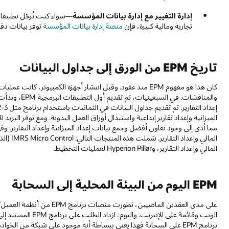
إدارة التغيير مع إدارة بيانات المؤسسة
—سواء كنت تُرحّل تطبيقات
تجارية ومالية كبيرة، فإن
منصة إدارة بيانات المؤسسة
توفر بيانات دقي
تاريخ EPM من الورق إلى جداول البيانات
والمناقشات. ف
الميزانية وإعداد تقارير إبداعية واستبدال أوراق العمل اليدوية. ومع توفر الب
المالي وإعداد التقارير، وHyperion Pillar لعمليات التخطيط.
EPM اليوم من البيئة المحلية إلى السحابة
برنامج EPM على السحابة فهذا يعني ببساطة أنه موجود على شبكة من الخوادم البعيدة، بدلاً من موقع الشركة.