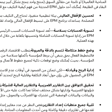
المناخية العالمية) أو ناتجة عن حقائق السوق (منتج واحد ينجح بشكل كبير بي
البقاء في الطليعة. يُمكّنك أحد حلول EPM الحديثة من فهم كيفية التكيف مع الاضطرابات وتوقيت ذلك ومكانه.
تحسين الإقفال المالي
في بيئة تنظيمية متغيرة، تحتاج إلى التكيف 
المصلحة. يساعدك برنامج EPM على تبسيط الإقفال المالي وإعداد تقارير بثقة وبصيرة.
تسوية الحسابات بسلاسة
—تُعد تسوية الحسابات السبب الرئيسي ورا
EPM من إدارة تسوية الحسابات الشاملة وتحسينها بكفاءة من خلال 
بهذه العملية.
وضع خطط متكاملة تتسم بالدقة والمرونة
يتطلب الاقتصاد الرقمي
المؤسسة، بحيث يُمكنك وضع توقعات ذكية لجميع خطوط الأعمال والا
إدارة الربح وقيادته
—لكي تتمكن من الصمود في أوقات عدم الاستقرار،
EPM في الحصول على رؤى حول أبعاد التكلفة وقابلية الربح لتحديد أفضل مكان لاستثمار الموارد المحدودة.
تحقيق التوافق بين التقارير الضريبية والتقارير المالية للشركة
يؤ
والبيانات والبيانات الوصفية التي تشترك بها الضرائب والتمويل، مثل ال
تلبية جميع متطبات إعداد التقارير
بغض النظر عن عدد معايير إعداد ا
تقدمها في تقاريرك دقيقة وكاملة ومن أحدث المعلومات المتاحة. يقلل برنامج EPM من الحاجة إلى أنظمة إعداد 