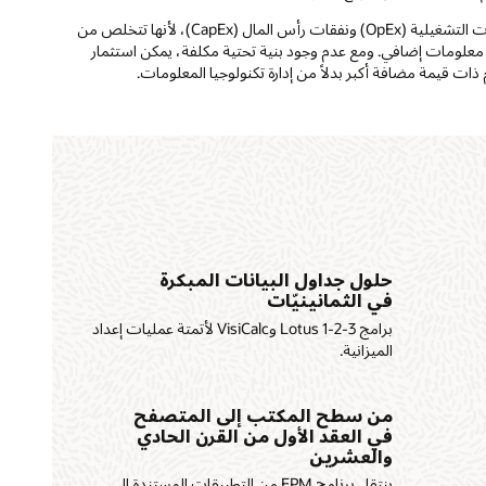
تقدم السحابة بديلاً لـ EPM بتكلفة معقولة مما يعمل على خفض كل من النفقات التشغيلية (OpEx) ونفقات رأس المال (CapEx)، لأنها تتخلص من
يا معلومات إضافي. ومع عدم وجود بنية تحتية مكلفة، يمكن استثمار
ات قيمة مضافة أكبر بدلاً من إدارة تكنولوجيا المعلومات.
حلول جداول البيانات المبكرة
في الثمانينيّات
برامج Lotus 1-2-3 وVisiCalc لأتمتة عمليات إعداد
الميزانية.
من سطح المكتب إلى المتصفح
في العقد الأول من القرن الحادي
والعشرين
ينتقل برنامج EPM من التطبيقات المستندة إلى