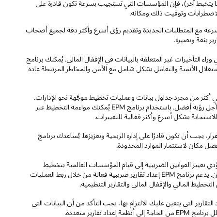
نما يتخبط آخر)، فإن المؤسسات التي تستجيب بسرعة تكون قادرة على
بسرعة مع المتطلبات الجديدة وتقديم رؤى أسرع وأكثر دقة لجميع أصحاب
ء التأخيرات غير المتعلقة بالبيانات في الإقفال المالي. يُمكنك برنامج
استغلال الأتمتة والتعامل بشكل شامل مع الأمن والمخاطر المرتبطة عادة
 أكثر من مجرد جداول بيانات وعمليات تخطيط موجَّهة نحو الإدارات.
فالتخطيط الفعال بحق ينبغي أن يربط المؤسسة بأكملها بسلاسة من أجل رؤية أفضل. باستخدام برنامج EPM يُمكنك مواءمة التخطيط عبر
ستجابة بشكل أسرع وأكثر فعالية للتغييرات.
 يجب أن تكون قادرًا على إدارة الربحية وتعزيزها. يُساعدك برنامج
دي تغيير القوانين الضريبية إلى قيام المؤسسات العالمية بتخطيط
شؤونها الضريبية وإدارتها بشكل مختلف تمامًا عما كانت عليه حتى الآن. يدعم برنامج EPM إعداد تقارير ضريبية فعالة من خلال ربط العمليات
تخطيط المالي والإقفال المالي والتقارير التنظيمية.
لتقارير التي يتعين عليك الالتزام بها، يجب التأكد من أن البيانات التي
تقارير متعددة.