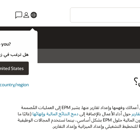
o you?
هل ترغب في زيارة موقع ويب لـ e
nited States
؟
t country/region
يساعدك برنامج Enterprise Performance Management (EPM) على تحليل أعمالك وفهمها وإعداد تقارير عنها. يشير EPM إلى العمليات المُصممة
قارير
حول أداء الأعمال بالإضافة إلى
دمج النتائج المالية وإنهائها
(غالبًا ما
يشار إليها باسم "إقفال الحسابات"). يستخدم المديرون الماليون ومكتب الشؤون المالية حلول EPM بشكل أساسي، بينما تستخدم المجالات الوظيفية