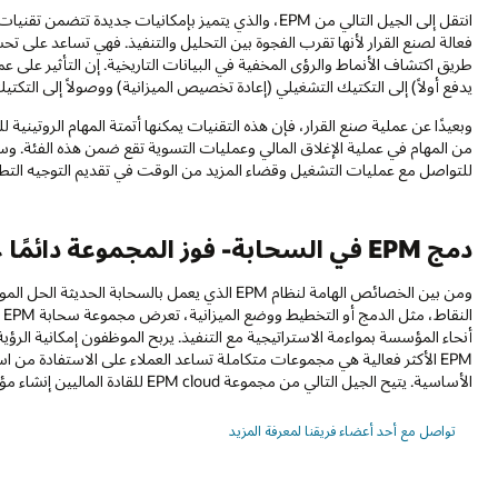
انتقل إلى الجيل التالي من EPM، والذي يتميز بإمكانيات جد
فعالة لصنع القرار لأنها تقرب الفجوة بين التحليل والتنفيذ. فهي تساعد على تح
طريق اكتشاف الأنماط والرؤى المخفية في البيانات التاريخية. إن التأثير على عملية 
يدفع أولاً) إلى التكتيك التشغيلي (إعادة تخصيص الميزانية) ووصولاً إلى التكت
وبعيدًا عن عملية صنع القرار، فإن هذه التقنيات يمكنها أتمتة المهام الروتينية
من المهام في عملية الإغلاق المالي وعمليات التسوية تقع ضمن هذه الفئة. وسيوف
للتواصل مع عمليات التشغيل وقضاء المزيد من الوقت في تقديم التوجيه التطلعي
دمج EPM في السحابة- فوز المجموعة دائمًا على حلول النقاط
ومن بين الخصائص الهامة لنظام EPM الذي يعمل بالسح
ا
أنحاء المؤسسة بمواءمة الاستراتيجية مع التنفيذ. يربح الموظفون إمكانية الرؤي
الأساسية. يتيح الجيل التالي من مجموعة EPM cloud للقادة الماليين إنشاء مؤسسة مالية جاهزة للمستقبل.
تواصل مع أحد أعضاء فريقنا لمعرفة المزيد