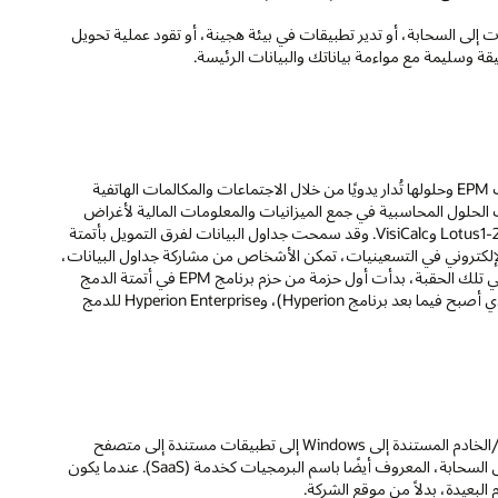
 إلى السحابة، أو تدير تطبيقات في بيئة هجينة، أو تقود عملية تحويل
قة وسليمة مع مواءمة بياناتك والبيانات الرئيسة.
كان هذا هو مفهوم EPM منذ عقود.‬ وقبل انتشار أجهزة الكمبيوتر، كانت عمليات EPM وحلولها تُدار يدويًا من خلال الاجتماعات والمكالمات الهاتفية
ي السبعينيات، تم تقديم أول التطبيقات البرمجية EPM، وبدأت الحلول المحاسبية في جمع الميزانيات والمعلومات المالية لأغراض
إعداد التقارير. تم تقديم جداول البيانات في الثمانيات باستخدام برنامج مثل Lotus1-2-3 وVisiCalc. وقد سمحت جداول البيانات لفرق التمويل بأتمتة
ريد الإلكتروني في التسعينيات، تمكن الأشخاص من مشاركة جداول البيانات،
مما أدى إلى وجود تعاون أفضل وجمع بيانات إعداد الميزانية وإعداد التقارير. وفي تلك الحقبة، بدأت أول حزمة من حزم برنامج EPM في أتمتة الدمج
المالي وإعداد التقارير. شملت هذه المنتجات التالي: IMRS Micro Control (الذي أصبح فيما بعد برنامج Hyperion)، وHyperion Enterprise للدمج
على مدى العقدين الماضيين، تطورت منصات برنامج EPM من أنظمة العميل/الخادم المستندة إلى Windows إلى تطبيقات مستندة إلى متصفح
الويب وقائمة على الإنترنت. واليوم، ازداد الطلب على برنامج EPM المستند إلى السحابة، المعروف أيضًا باسم البرمجيات كخدمة (SaaS). عندما يكون