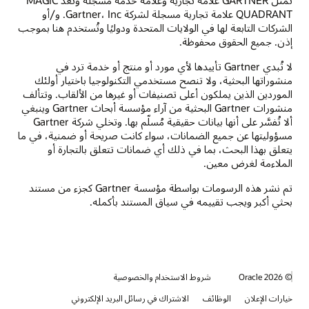
QUADRANT علامة تجارية مسجلة لشركة Gartner، Inc. و/أو
الشركات التابعة لها في الولايات المتحدة ودوليًا وتُستخدم هنا بموجب
إذن. جميع الحقوق محفوظة.
‏‫لا تُبدي Gartner تأييدها لأي مورد أو منتج أو خدمة ترد في
منشوراتها البحثية، ولا تنصح مستخدمي التكنولوجيا باختيار أولئك
الموردين الذين يملكون أعلى تصنيفات أو غيرها من الألقاب.‬ وتتألف
منشورات Gartner البحثية من آراء مؤسسة أبحاث Gartner وينبغي
ألا تُفسَّر على أنها بيانات حقيقية مُسلّم بها. وتخلي شركة Gartner
مسؤوليتها عن جميع الضمانات، سواء كانت صريحة أو ضمنية، في ما
يتعلق بهذا البحث، بما في ذلك أي ضمانات تتعلق بالتجارة أو
الملاءمة لغرض معين.
تم نشر هذه الرسومات بواسطة مؤسسة Gartner كجزء من مستند
بحثي أكبر ويجب تقييمه في سياق المستند بأكمله.‬
© 2026 Oracle
شروط الاستخدام والخصوصية
خيارات الإعلان
الوظائف
الاشتراك في رسائل البريد الإلكتروني