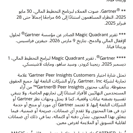
®
** Gartner
‎، صوت العملاء لبرنامج التخطيط المالي، 30 مايو
2025، النظراء المساهمون استنادًا إلى 66 مراجعًا إجمالاً حتى 28
فبراير 2025.
®
*** تقرير Magic Quadrant الصادر عن مؤسسة Gartner
؜ لحلول
الإقفال المالي والدمج، بتاريخ 9 مارس 2026. جيفرين فرانسيس،
وريناتا فيانا.
®
**** Gartner
، تقرير Magic Quadrant لبرامج التخطيط المالي، 1
ديسمبر 2025. ريجينا كرودر، وسيد ساهو، ومايك لاشينسكي.
تمثل شارة اختيار Gartner Peer Insights Customers’ علامة
تجارية لشركة Gartner، Inc. و/أو الشركات التابعة لها. جميع الحقوق
محفوظة. يتألف محتوى Gartner® Peer Insights™ من آراء
المستخدمين النهائيين الأفراد استنادًا إلى تجاربهم الخاصة، ولا ينبغي
تفسيره بصفته بيانات واقعية، كما لا يمثل وجهات نظر Gartner أو
الشركات التابعة إليها. لا تعتمد Gartner أي مورد أو منتج أو خدمة
ترد في هذا المحتوى ولا تقدم أي ضمانات، صريحة أو ضمنية، فيما
يتعلق بهذا المحتوى، بشأن دقته أو اكتماله، بما في ذلك أي ضمانات
لقابلية التسويق أو الملاءمة لغرض معين.
تُمثل GARTNER علامة تجارية وعلامة خدمة مسجّلة وتُعد MAGIC