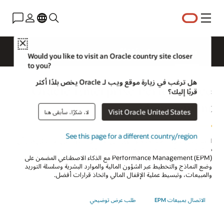
القائمة
Close
نظرة عامة
EPM Products
المقارنة
Would you like to visit an Oracle country site closer
to you?
هل ترغب في زيارة موقع ويب لـ Oracle يخص بلدًا أكثر
Oracle Enterprise Performance
قربًا إليك؟
Management
Visit Oracle United States
لا، شكرًا، سأبقى هنا
See this page for a different country/region
احصل على سهولة الاستخدام والرؤى التي تحتاجها للتفوق في الأداء في ظل أي
ظرف من ظروف السوق. يساعدك Oracle Fusion Cloud Enterprise
Performance Management (EPM) مع الذكاء الاصطناعي المضمن على
وضع النماذج والتخطيط عبر الشؤون المالية والموارد البشرية وسلسلة التوريد
والمبيعات، وتبسيط عملية الإقفال المالي واتخاذ قرارات أفضل.
الاتصال بمبيعات EPM
طلب عرض توضيحي