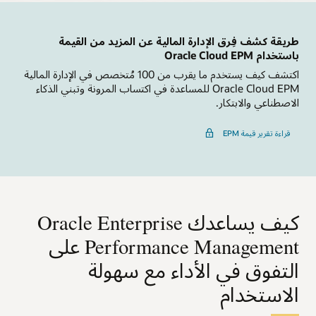
يمكنك إدارة التغيير على صعيد الأعمال باستخدام إدارة بيانات
والحوكمة في SaaS. لطالما كنت قادرًا على تخيل الأمر، تمكنت من
المؤسسات، ويشمل ذلك حوكمة بيانات المؤسسات وتصور بيانات
تحقيقه.
التغييرات وإدارة التسلسل الهرمي.
طريقة كشف فِرق الإدارة المالية عن المزيد من القيمة
باستخدام Oracle Cloud EPM
عرض تفاصيل منتج Freeform
راجع تفاصيل منتج Enterprise Data Management
اكتشف كيف يستخدم ما يقرب من 100 مُتخصص في الإدارة المالية
Oracle Cloud EPM للمساعدة في اكتساب المرونة وتبني الذكاء
الاصطناعي والابتكار.
قراءة تقرير قيمة EPM
كيف يساعدك Oracle Enterprise
Performance Management على
التفوق في الأداء مع سهولة
الاستخدام