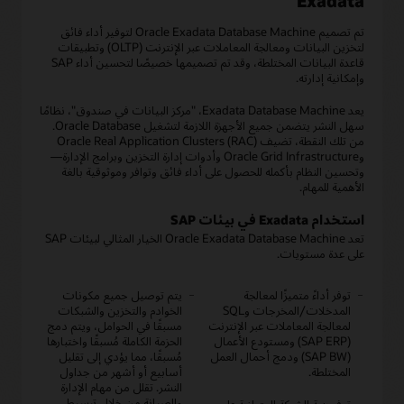
Exadata
تم تصميم Oracle Exadata Database Machine لتوفير أداء فائق
لتخزين البيانات ومعالجة المعاملات عبر الإنترنت (OLTP) وتطبيقات
قاعدة البيانات المختلطة، وقد تم تصميمها خصيصًا لتحسين أداء SAP
وإمكانية إدارته.
يعد Exadata Database Machine، "مركز البيانات في صندوق"، نظامًا
سهل النشر يتضمن جميع الأجهزة اللازمة لتشغيل Oracle Database.
من تلك النقطة، تضيف Oracle Real Application Clusters (RAC)
وOracle Grid Infrastructure وأدوات إدارة التخزين وبرامج الإدارة—
وتحسين النظام بأكمله للحصول على أداء فائق وتوافر وموثوقية بالغة
الأهمية للمهام.
استخدام Exadata في بيئات SAP
تعد Oracle Exadata Database Machine الخيار المثالي لبيئات SAP
على عدة مستويات.
توفر أداءً متميزًا لمعالجة
يتم توصيل جميع مكونات
المدخلات/المخرجات وSQL
الخوادم والتخزين والشبكات
لمعالجة المعاملات عبر الإنترنت
مسبقًا في الحوامل، ويتم دمج
(SAP ERP) ومستودع الأعمال
الحزمة الكاملة مُسبقًا واختبارها
(SAP BW) ودمج أحمال العمل
مُسبقًا، مما يؤدي إلى تقليل
المختلطة.
أسابيع أو أشهر من جداول
النشر. تقلل من مهام الإدارة
والصيانة من خلال تبسيط