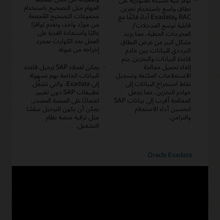
توفر بنية الشبكة المتوازية على
المهام مثل التصحيح باستخدام
نطاق واسع باستخدام تخزين
مجموعات التصحيح المُجمعة
RAC وExadata أداءً فائقًا مع
من مورّد واحد، وتقدم توافرًا
قابلية توسع المدخلات/
عاليًا واستعادة القدرة على
المخرجات الخطية، مما يزيد
العمل بعد الكوارث بمجرد
بشكل كبير من عرض النطاق
إخراجه من عبوته.
الترددي للبيانات بين خادم
قاعدة البيانات والتخزين. يتم
إلغاء تحميل معالجة
يمكن لعملاء SAP ترحيل قاعدة
الاستعلامات المكثفة وتسجيل
البيانات الخاصة بهم بسهولة
نقاط استخراج البيانات إلى
إلى Exadata، والتي تشغّل
خوادم التخزين، مما يجعل
تطبيقات SAP دون تغيير.
المعالجة أقرب إلى بيانات SAP
اعتمادًا على المنصة المصدر،
لتحسين أداء الاستعلام
يمكن أن يكون الترحيل سلسًا
والتزامن.
مثل ترقية منصة نظام
التشغيل.
Oracle Exadata
Database Appliance