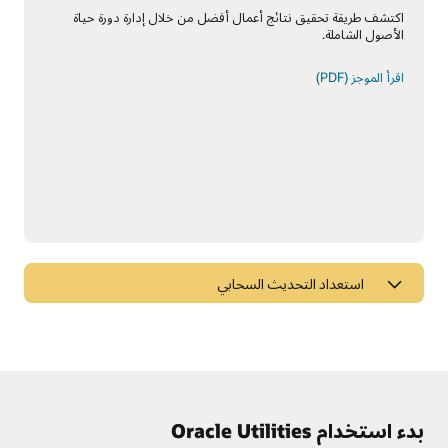
اكتشف طريقة تحقيق نتائج أعمال أفضل من خلال إدارة دورة حياة
الأصول الشاملة.
اقرأ الموجز (PDF)
استعداد التحديث السحابي
تعرّف على الجديد في الإصدار الأخير
قم بمراجعة مواد الاستعداد لتحديث السحابة للتعرف على الجديد في
إدارة العمل والأصول وخطط التحديثات.
بدء استخدام Oracle Utilities
تعرف على الجديد في إدارة العمل والأصولt