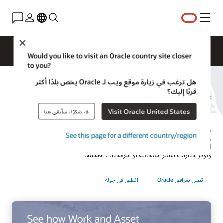
القائمة
Close
نظرة عامة
Solutions
Innovation Lab
Would you like to visit an Oracle country site closer
to you?
هل ترغب في زيارة موقع ويب لـ Oracle يخص بلدًا أكثر
إدارة الأعمال والأصول للمرافق
قربًا إليك؟
Visit Oracle United States
لا، شكرًا، سأبقى هنا
زيادة كفاءات الصيانة والتنبؤ بالمشكلات ومنع حدوثها وتمديد عمر الأصول
See this page for a different country/region
وخفض التكاليف عبر جميع الأصول. تدعم إدارة الأعمال والأصول دورة حياة
الأصول الكاملة، وتسريع العمل باستخدام التمثيلات المرئية سهلة الاستخدام،
وتوفر خيارات النشر السحابية أو البرمجيات المحلية.
اتصل بمرافق Oracle
انطلق في جولة