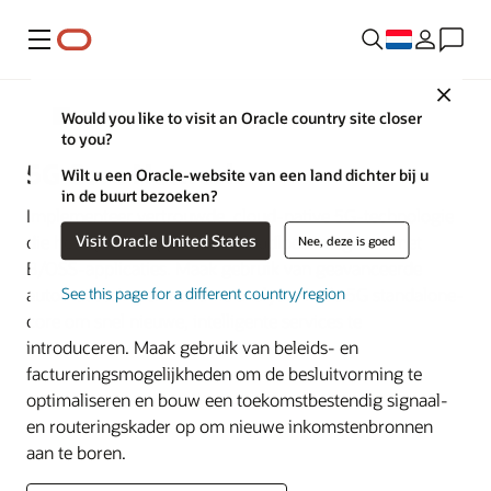
Menu
Close
Communications
Would you like to visit an Oracle country site closer
to you?
5G Core Network
Wilt u een Oracle-website van een land dichter bij u
in de buurt bezoeken?
Implementeer vertrouwde, cloud-native 5G-technologie
Visit Oracle United States
die het signaleringsnetwerk naadloos integreert met
Nee, deze is goed
B/OSS-applicaties. Maak gebruik van geavanceerde
automatisering en realtime analyses in de 5G standalone-
See this page for a different country/region
core om snel nieuwe, intelligente services te
introduceren. Maak gebruik van beleids- en
factureringsmogelijkheden om de besluitvorming te
optimaliseren en bouw een toekomstbestendig signaal-
en routeringskader op om nieuwe inkomstenbronnen
aan te boren.