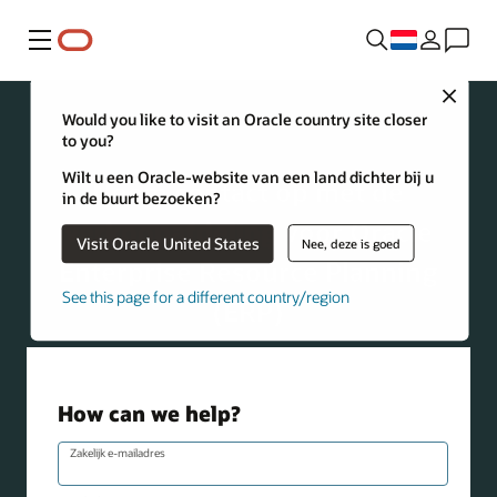
Menu
Close
Would you like to visit an Oracle country site closer
ERP
to you?
Wilt u een Oracle-website van een land dichter bij u
Neem contact op met de
in de buurt bezoeken?
verkoopafdeling voor Oracle
Visit Oracle United States
Nee, deze is goed
Enterprise Resource Planning
See this page for a different country/region
(ERP)