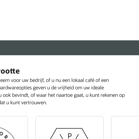
Transactieverwerking en keukenactiviteiten beheren
via één oplossing
ken onze keukendisplaysystemen
rootte
eem voor uw bedrijf, of u nu een lokaal café of een
hardwareopties geven u de vrijheid om uw ideale
 ook bevindt, of waar het naartoe gaat, u kunt rekenen op
dat u kunt vertrouwen.