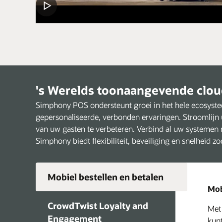
's Werelds toonaangevende clo
Simphony POS ondersteunt groei in het hele ecosyste
gepersonaliseerde, verbonden ervaringen. Stroomlijn u
van uw gasten te verbeteren. Verbind al uw systemen 
Simphony biedt flexibiliteit, beveiliging en snelheid z
Mobiel bestellen en betalen
Mob
CrowdTwist Loyalty and
Met
Laa
De 
Het
Acc
Opti
Sim
Sim
Bie
Engagement
kun
klan
bedr
Sale
ze w
Dis
geb
van
kant