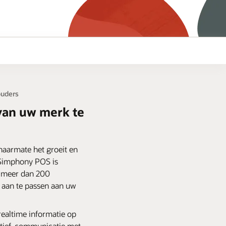
ouders
van uw merk te
aarmate het groeit en
t. Simphony POS is
 meer dan 200
m aan te passen aan uw
realtime informatie op
ïtief, communicatie met