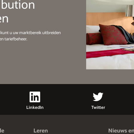
ibution
en
 kunt u uw marktbereik uitbreiden
n tariefbeheer.
LinkedIn
Twitter
le
Leren
Nieuws e