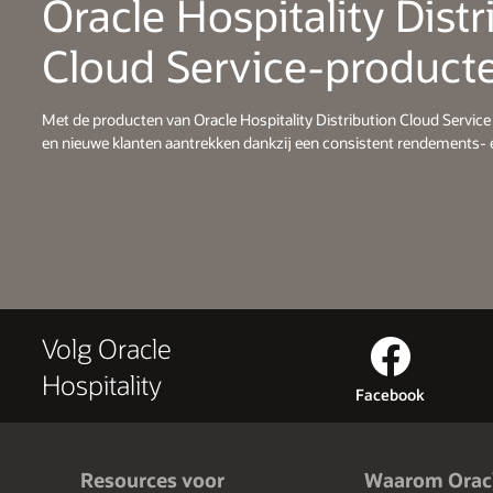
Oracle Hospitality Distr
Cloud Service-product
Met de producten van Oracle Hospitality Distribution Cloud Service
en nieuwe klanten aantrekken dankzij een consistent rendements- e
Volg Oracle
Hospitality
Facebook
Resources voor
Waarom Orac