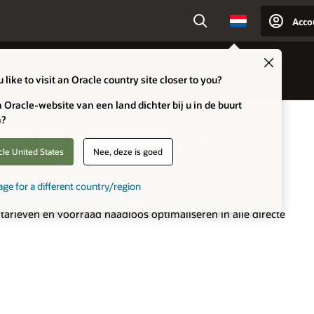
Acco
Country
Close
like to visit an Oracle country site closer to you?
n Oracle-website van een land dichter bij u in de buurt
?
aalbeheer met Oracle
cle United States
Nee, deze is goed
ribution
age for a different country/region
rieven en voorraad naadloos optimaliseren in alle directe