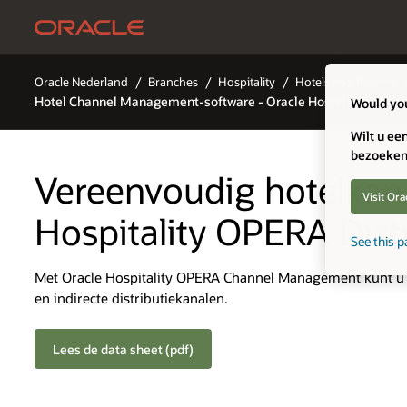
Oracle Nederland
Branches
Hospitality
Hotels and Resorts
Hotel Channel Management-software - Oracle Hospitality
Would you 
Wilt u ee
bezoeken
Vereenvoudig hotelkan
Visit Ora
Hospitality OPERA Dist
See this p
Met Oracle Hospitality OPERA Channel Management kunt u ta
en indirecte distributiekanalen.
Lees de data sheet (pdf)