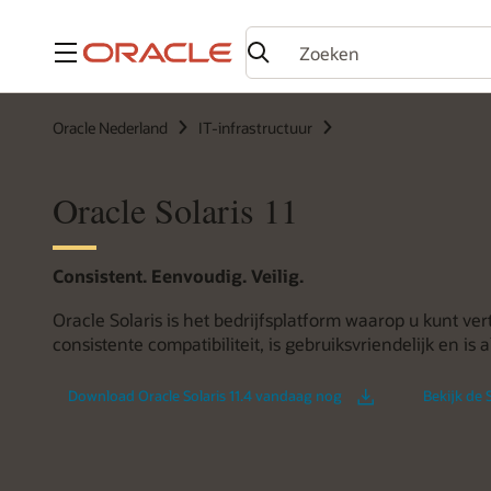
Menu
Oracle Nederland
IT-infrastructuur
Oracle Solaris 11
Consistent. Eenvoudig. Veilig.
Oracle Solaris is het bedrijfsplatform waarop u kunt ver
consistente compatibiliteit, is gebruiksvriendelijk en is alt
Download Oracle Solaris 11.4 vandaag nog
Bekijk de 