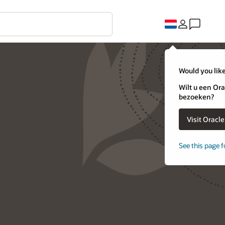
Would you like
Wilt u een Ora
bezoeken?
Visit Oracl
See this page f