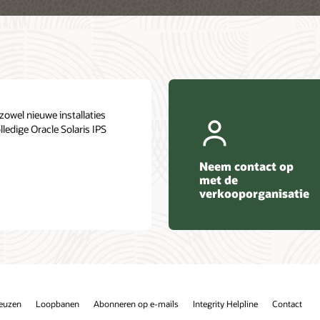
owel nieuwe installaties
lledige Oracle Solaris IPS
Neem contact op
met de
verkooporganisatie
keuzen
Loopbanen
Abonneren op e-mails
Integrity Helpline
Contact