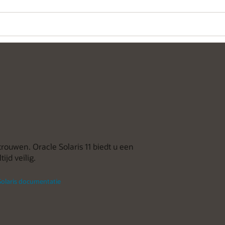
trouwen. Oracle Solaris 11 biedt u een
ijd veilig.
Solaris documentatie