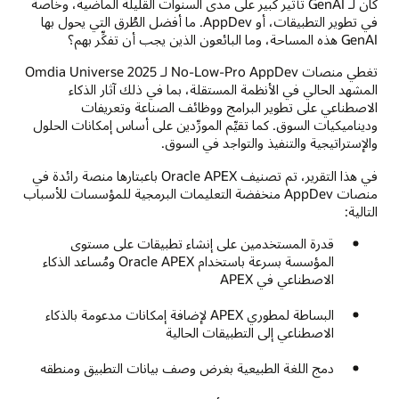
كان لـ GenAI تأثير كبير على مدى السنوات القليلة الماضية، وخاصةً
في تطوير التطبيقات، أو AppDev. ما أفضل الطُرق التي يحول بها
GenAI هذه المساحة، وما البائعون الذين يجب أن تفكِّر بهم؟
تغطي منصات No-Low-Pro AppDev لـ 2025 Omdia Universe
المشهد الحالي في الأنظمة المستقلة، بما في ذلك آثار الذكاء
الاصطناعي على تطوير البرامج ووظائف الصناعة وتعريفات
وديناميكيات السوق. كما تقيِّم المورِّدين على أساس إمكانات الحلول
والإستراتيجية والتنفيذ والتواجد في السوق.
في هذا التقرير، تم تصنيف Oracle APEX باعبتارها منصة رائدة في
منصات AppDev منخفضة التعليمات البرمجية للمؤسسات للأسباب
التالية:
قدرة المستخدمين على إنشاء تطبيقات على مستوى
المؤسسة بسرعة باستخدام Oracle APEX ومُساعد الذكاء
الاصطناعي في APEX
البساطة لمطوري APEX لإضافة إمكانات مدعومة بالذكاء
الاصطناعي إلى التطبيقات الحالية
دمج اللغة الطبيعية بغرض وصف بيانات التطبيق ومنطقه