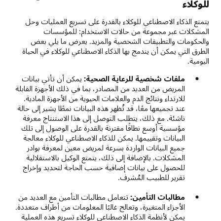
للوكلاء
يتمتع الذكاء الاصطناعي للوكلاء بالقدرة على تسريع العمليات وحل
المشكلات عبر مجموعة من حالات الاستخدام: للمؤسسات
والحكومات والتطبيقات الشخصية والمزيد. يعرض ما يلي بعض
الطرق التي يمكن أن يندمج بها الذكاء الاصطناعي للوكلاء في الحياة
اليومية.
ملفات شخصية للرعاية الصحية:
يمكن أن تأتي بيانات
المريض من العديد من المصادر، بما في ذلك الأجهزة القابلة
للارتداء ونتائج الدم والعلامات الحيوية من الأجهزة المادية.
عند تجميعها معًا، قد تُظهر هذه البيانات نمطًا يشير إلى حالة
ناشئة. مع ذلك، يتطلب التوصل إلى هذا الاستنتاج معرفة
مؤسسية أوسع نطاقًا مقترنة بالقدرة على الوصول إلى تلك
البيانات وتقييمها. يمكن للذكاء الاصطناعي للوكلاء معالجة
جميع البيانات الواردة بسرعة لمريض معين لمعرفة بوادر
المشكلات. بالإضافة إلى ذلك، يتمتع الوكيل بالاستقلالية
للحصول على بيانات إضافية حسب الحاجة لتحديد وإخراج
تقرير للطبيب المُشرف.
مطالبات التأمين:
تتعامل مطالبات التأمين مع العديد من
الأجزاء المتغيرة، وتعالج غالبًا المعلومات من أطراف متعددة.
يمكن لأنظمة الذكاء الاصطناعي للوكلاء تسريع هذه العملية