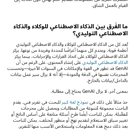
القيام بالعمل الشاق.
ما الفَرق بين الذكاء الاصطناعي للوكلاء والذكاء
الاصطناعي التوليدي؟
يُعد كل من الذكاء الاصطناعي للوكلاء والذكاء الاصطناعي التوليدي
أنظمة قوية، ويخدم كل منهما أغراضًا مُحددة وفريدة من نوعها. يركز
الذكاء الاصطناعي للوكلاء على اتخاذ القرارات والإجراءات، بينما يركز
الذكاء الاصطناعي التوليدي
على إنشاء المحتوى. على الرغم من أن
GenAI قد تطور في القوة والإمكانات في السنوات الأخيرة—وتحسنت
المخرجات نفسها في الدقة والجودة—إلا أنه لا يزال سير عمل بيانات
بالداخل/بيانات بالخارج.
بمعنى آخر، لا يزال GenAI يحتاج إلى مطالبة.
خذ مثالاً على ذلك في
نموذج لغة كبير
للبحث في تقرير فني. يقدم
الباحث مجموعة مُتنوعة من المطالبات ويحصل على مخرجات
مُفصَّلة. يمكن للباحث أيضًا طرح أسئلة متابعة على أساس الناتج أو
تغيير سياق الاستعلام لتقديم نهج أو منظور مُختلف. يمكن للباحث
بعد ذلك دمج هذه المعلومات واستخلاص الأنسب منها للتقرير.