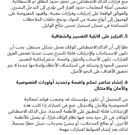
منع قرارات الذكاء الاصطناعي من تجاوز حدود النطاق أو الاستقلالية.
تتضمن أمثلة المعلمات حدود القرار التي تؤدي إلى التدخل البشري،
والعوائق الواقعة على إجراءات وقرارات معينة، والقيود المفروضة على
الوصول إلى أنواع معينة من المواد، ودمج حلقات الملاحظات
للمساعدة في ضمان استمرار تحسن نتائج الوكيل.
5. التركيز على قابلية التفسير والشفافية
نظرًا إلى أن الذكاء الاصطناعي للوكلاء يعمل بشكل مستقل، يجب أن
تكون الاستنتاجات والإجراءات قابلة للشرح بحيث عندما تفحص الفرق
القرارات، تكون الأسباب والحلول واضحة. تدعم إمكانية التفسير
تحسين النموذج وتساعد في استكشاف الأخطاء وإصلاحها عندما لا يتم
تحقيق الأهداف على النحو الأمثل.
6. إنشاء عناصر تحكم واضحة وتحديد أولويات الخصوصية
والأمان والامتثال
من المحتمل أن تكون مؤسستك قد وضعت قواعد لمعالجة
الخصوصية والأمان والامتثال. ضع في اعتبارك إذا كانت هذه
الإرشادات قابلة للتطبيق على الأنظمة الجديدة، مثل الذكاء الاصطناعي
للوكلاء. في كل مرة يتخذ فيها نظام الوكلاء قرارًا، أو يتصل بالأنظمة
الأخرى، أو يعالج المدخلات، أو ينشئ مخرجات، تمثل خطرًا محتملاً،
لذلك يعد إنشاء الضوابط اعتبارات مهمة.