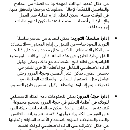
من خلال تحديد البيانات المهمة وذات الصلة من النماذج
والتفاصيل المُقدَّمة لإحالة المعلومات مرجعيًا والتحقق منها.
في الوقت نفسه، يمكن للنظام إدارة عملية سير العمل
والإشارة إلى أصحاب المصلحة عندما يكون لديهم طلبات
إجراء معلقة.
إدارة سلسلة التوريد:
يمكن للعديد من عناصر سلسلة
التوريد النموذجية—من التنبؤ إلى إدارة المخزون—الاستفادة
من الذكاء الاصطناعي للوكلاء. مثال محدد واحد على ذلك؛
النقل وإدارة الطرق. في هذه الحالة، تأتي البيانات اللوجستية
القياسية من نظام تتبع الشحنات. مع ذلك، يمكن لوكيل
الذكاء الاصطناعي التفاعل مع الأنظمة الأخرى للنظر في
تحسين الطرق. يمكن اعتبار الطقس وحركة المرور وحتى
عوامل مثل الاستقرار السياسي والعطلات الوطنية، مع
تعديلات يتم إنشاؤها بواسطة الوكيل لتحسين طرق التسليم.
إدارة حركة المرور:
يمكن للحكومات دمج الذكاء الاصطناعي
للوكلاء في أنظمة التحكم في حركة المرور لتجميع مجموعة
مُتنوعة من البيانات الواردة. يمكن معالجة بيانات حركة المرور
على الفور من الكاميرات وأجهزة الاستشعار وبيانات الطقس
والبناء والتحليلات التنبؤية باستخدام الأنماط السابقة وتحليلها
من خلال الإشراف على الذكاء الاصطناعي للوكلاء لضبط