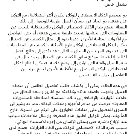
بشكل خاص.
تم تصميم الذكاء الاصطناعي للوكلاء ليكون أكثر استقلالية، مع التركيز
على هدف، ثم اتخاذ قرار بشأن أفضل طريقة للوصول إلى تلك
النقطة. يتمتع نظام الذكاء الاصطناعي الوكيل بالاستقلالية للبحث عن
المعلومات التي يحتاجها لتحديد طريقة تحقيق هدفه، أو حتى التواصل
مع الأدوات المتاحة الأخرى. دعونا نعود إلى مثال الكشف عن الاحتيال.
يمكن للذكاء الاصطناعي للوكلاء طرح الأسئلة والكشف عن المعلومات
التي قد توفر المزيد من السياق وبالتالي؛ قد تؤدي إلى نتائج أفضل.
لذلك؛ إذا لاحظ نموذج سابق للكشف عن الاحتيال وجود خلل في
سعر الشراء والفئة التي تؤدي إلى وضع علامة، فيمكن لنظام الذكاء
الاصطناعي للوكلاء التواصل مع الأنظمة الأخرى لجمع مزيد من
التفاصيل حول حالة العميل.
في هذه الحالة، يمكن أن يكشف طلب تفاصيل الطقس أن منطقة
العميل واجهت عاصفة هائلة ومُفاجئة مع تقارير واسعة النطاق عن
حالات الكوارث. بالإضافة إلى ذلك، السلسلة المتلاحقة للمشتريات
المفاجئة خرجت من متاجر الأجهزة ومحلات البقالة، مما قد يشير إلى
التسوق للحصول على إمدادات الطوارئ. على الرغم من السلوك خارج
المألوف، يمكن للوكيل تطبيق هذه المعرفة وإرسال ملاحظات سياقية
عند الإبلاغ بإشارة حتى يتمكن الإنسان من إجراء الاستدعاء النهائي.
بسبب قدرة الذكاء الاصطناعي للوكلاء على اتخاذ القرارات، يصبح لدى
المشرف المزيد من المعلومات لتقديم حكم نهائي دون الحاجة إلى