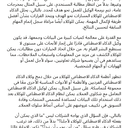
وغيرها. بدلاً من انتظار مطالبة المستخدم، على سبيل المثال بمخرجات
عامة، تتم برمجة الوكيل للعمل نحو هدف مُحدد. بالتالي، يحلل الذكاء
الاصطناعي للوكلاء المسارات نحو الهدف ويتخذ القرارات بشأن أفضل
طريقة لإكمال المهمة. يمكن للوكلاء أيضًا مراعاة سجل إتمام المهام
السابقة لتحسين النتائج.
مع القدرة على معالجة كميات كبيرة من البيانات وجمعها، قد يكون
وكيل الذكاء الاصطناعي قادرًا على إنجاز الأبحاث على مستوى لا
يستطيع البشر القيام به. من خلال اتخاذ الخيارات دون مطالبات، يمكن
للوكلاء الكشف عن مزيد من المعلومات واستيعاب الملاحظات، مما
يساعدهم في أن يصبحوا شركاء تعاونيين، سواء لأجل لعمل أو
الهوايات أو المهام الشخصية.
تتطور أنظمة الذكاء الاصطناعي للوكلاء من خلال دمج وكلاء الذكاء
الاصطناعي الفرديين والأنظمة أو الأدوات المناسبة الأخرى معًا في
مجموعة مُتماسكة. على سبيل المثال، يمكن لوكيل الذكاء الاصطناعي
التعامل مع شكاوى العملاء. يمكن لنظام الذكاء الاصطناعي للوكلاء بعد
ذلك استخدام تلك البيانات لمساعدة مُصممي المنتجات وقادة
التسويق في تكييف عروضهم على أساس أنماط سلوك العملاء.
بالتالي، فإن السؤال الذي يواجه الشركات ليس "ما الذي يمكن أن
يفعله الذكاء الاصطناعي للوكلاء لأجلنا؟" بدلاً من ذلك، قد ترغب
الشركات في طرح سؤال "من أين يجب أن نبدأ؟" تكون الإجابة غالبًا