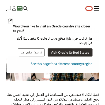
القائمة
Close
Would you like to visit an Oracle country site closer
ما المقصود بالذكاء الاصطناعي
to you?
للوكلاء؟
هل ترغب في زيارة موقع ويب لـ Oracle يخص بلدًا أكثر
قربًا إليك؟
مايكل تشن | كاتب أول | 17 يونيو 2025
Visit Oracle United States
لا، شكرًا، سأبقى هنا
See this page for a different country/region
قفزة الذكاء الاصطناعي من المساعدة في العمل إلى تنفيذ العمل هنا.
يخرج الذكاء الاصطناعي للوكلاء من الدور السلبي إلى مركز التحكم،
المصمم للتخطيط والتنفيذ والتكيف بشكل مستقل لاتخاذ قرارات