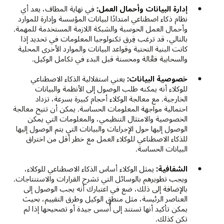
إدارة البيانات وأحمال العمل:
في نهاية المطاف، يعد أي
نظام ذكاء اصطناعي امتدادًا لبيانات المؤسسة وإدارة للموارد
وأحمال العمل الحوسبة والشبكة اللازمة المستخدمة للمهمة.
بالتالي، قد ترغب فِرق تكنولوجيا المعلومات في تحديد إذا
كانت البنية التحتية وقواعد البيانات والموارد الأخرى المحلية
والسحابية فعَّالة ومحسنة قبل البدء في تكامل الوكيل.
خصوصية البيانات:
يعني استقلالية الذكاء الاصطناعي
للوكلاء أنه يمكنه طلب الوصول إلى الأنظمة والبيانات
الخارجية. مع معالجة الوكلاء أحجام كبيرة بسرعة، تزداد
احتمالية مواجهة المعلومات الحساسة. يمكن أن تتيح معالجة
الخصوصية والامتثال التنظيمي، والمعلومات التي يمكن
الوصول إليها حول الإجراءات والبيانات التي يتم الوصول إليها
للذكاء الاصطناعي للوكلاء العمل مع خطر أقل من اختراق
البيانات الحساسة.
الشفافية:
يمثل الوكلاء أساس الذكاء الاصطناعي للوكلاء،
ويجب تطويرهم بالوسائل التي تشرح القرارات والاستنتاجات.
بالإضافة إلى ذلك، ضع في اعتبارك أنه يجب الوصول إلى
العناصر الرئيسة، مثل منطق الوكيل وطرق التقييم، بحيث
يمكن تأكيد أنها تستند إلى أُسس جيدة أو تصحيحها إذا لم
تكن كذلك.