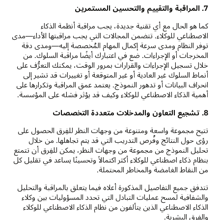
7. المراقبة والتقييم والتحسين المستمرين
كما هو الحال مع أي تقنية جديدة، يجب مراقبة أنظمة الذكاء
الاصطناعي للوكلاء. تتضمن المجالات التي يجب مراقبتها الأداء—مدى
توفر النظام ومدى سرعة إكمال المهام المُخصصة إليه—ومدى دقة
المخرجات أو الإجراءات. ضع في اعتبارك أيضًا مراقبة السلوك. من
خلال تسجيل الإجراءات والقرارات بمرور الوقت، يمكنك التعرُّف على
أنماط السلوك غير العادية أو غير المتوقعة أو تغييرات قد تشير إلى
انحراف البيانات أو تدهور النموذج. يعتمد عمق المراقبة وتكرارها على
أهمية الذكاء الاصطناعي للوكلاء وكيف قد يؤثر فشله على المؤسسة.
8. تشجيع التعاون والمدخلات متعددة التخصصات
تتيح مجموعة واسعة ومتنوعة من وجهات النظر للفِرق الحصول على
رؤى حول النتائج وفُرص التدريب التي قد يتم تجاهلها. من خلال
تحليل النموذج من مجموعة من وجهات النظر، يمكن للفِرق أن تتمتع
بنظام ذكاء اصطناعي للوكلاء أكثر اكتمالاً وتحسينًا يساعد في تقليل كل
من النقاط الغامضة والمخاطر المحتملة.
تتدفق جميع التفاصيل المذكورة أعلاه فيما يتعلق بالمراقبة والتحليل
والشفافية لمسح عمليات التبادل التي تحدد المسؤوليات بين وكلاء
الذكاء الاصطناعي الذين يتألفون من نظام الذكاء الاصطناعي للوكلاء
والفِرق البشرية.