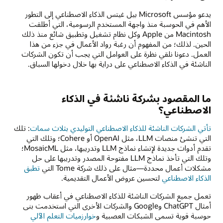
يدعو مؤسس Microsoft بيل غيتس الذكاء الاصطناعي إلى التطور
الأهم في الحوسبة منذ واجهة المستخدم الرسومية، التي أطلقت
Macintosh من Apple وكل نظام تشغيل وتطبيق شائع منذ ذلك
الحين. لذلك؛ من المفهوم أن رغبة رواد الأعمال في جزء من هذا
العمل. دعونا نلقي نظرة على العوامل التي يجب أن تكون الشركات
الناشئة في الذكاء الاصطناعي على دراية بها خلال دخولها السباق.
ما المقصود بشركة ناشئة في الذكاء
الاصطناعي؟
تأتي الشركات الناشئة للذكاء الاصطناعي التوليدي بثلاث سمات
: تلك
التي تنشئ منصات LLM، مثل OpenAI أو Cohere؛ وتلك التي
تقدم أدوات جديدة لإنشاء نماذج LLM وتدريبها، مثل MosaicML؛
وتلك التي تأخذ نماذج LLM مفتوحة المصدر وتدريبها على حل
مشكلات أعمال محددة—مثال على ذلك شركة Tome التي
تطبق
الذكاء الاصطناعي
لتحسين عروض الأعمال التقديمية.
تعمل جميع الشركات الناشئة للذكاء الاصطناعي في أعقاب ظهور
أمثال ChatGPT وGoogle والشركات الأخرى التي استخدمت بنى
حوسبة قوية تسمى الشبكات العصبية و
خوارزميات التعلم الآلي