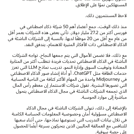
المستهلكين نموًا على الإطلاق.
لاحظ المستثمرون ذلك.
منذ ذلك الوقت، جمع أعضاء أهم 50 شركة ذكاء اصطناعي في
فوربس أكثر من 27.2 مليار دولار. تأتي بعض هذه الشركات بعمر أقل
من عام مع أقل من 20 موظفًا لديها. بالنسبة إلى الشركات الناشئة في
الذكاء الاصطناعي ذات الأفكار المثيرة للاهتمام، يتدفق النقد.
مع ذلك، فلا تضمن الأموال التي يتم جمعها النجاح. تواجه الشركات
الناشئة في الذكاء الاصطناعي تحديات فريدة تتطلب أكثر من المثابرة
المعتادة وتوقيت السوق وإدارة النمو. تدريب نماذج LLM التي تعزز
خدمات الطاقة مثل ChatGPT، أو أداة إنشاء صور الذكاء الاصطناعي
في Midjourney واحدة من المهام الأكثر كثافة من الناحية الحسابية
التي تصورها البشرية. تقول شركات الاستثمار إن معظم رأس المال
الذي تجمعه الشركات الناشئة في مجال الذكاء الاصطناعي يتحول
مباشرةً إلى موارد الحوسبة.
بالإضافة إلى ذلك، تتولى الشركات الناشئة في مجال الذكاء
الاصطناعي مسؤولية أمان وخصوصية المعلومات الحساسة الكامنة
في تلال بيانات التدريب التي تستوعبها نماذجها، حتى أثناء سعيها
للتنافس مع العمالقة الحاليين الذين يتحركون بسرعة أيضًا للحصول
على حصة سوقية.