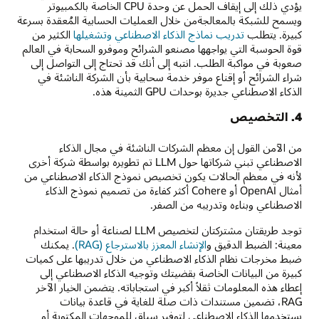
يؤدي ذلك إلى إيقاف الحمل عن وحدة CPU الخاصة بالكمبيوتر
ويسمح للشبكة بالمعالجةمن خلال العمليات الحسابية المُعقدة بسرعة
كبيرة. يتطلب
تدريب نماذج الذكاء الاصطناعي وتشغيلها
الكثير من
قوة الحوسبة التي يواجهها مصنعو الشرائح وموفرو السحابة في العالم
صعوبة في مواكبة الطلب. انتبه إلى أنك قد تحتاج إلى التواصل إلى
شراء الشرائح أو إقناع موفر خدمة سحابية بأن الشركة الناشئة في
الذكاء الاصطناعي جديرة بوحدات GPU الثمينة هذه.
4. التخصيص
من الآمن القول إن معظم الشركات الناشئة في مجال الذكاء
الاصطناعي تبني شركاتها حول LLM تم تطويره بواسطة شركة أخرى
لأنه في معظم الحالات يكون تخصيص نموذج الذكاء الاصطناعي من
أمثال OpenAI أو Cohere أكثر كفاءة من تصميم نموذج الذكاء
الاصطناعي وبناءه وتدريبه من الصفر.
توجد طريقتان مشتركتان لتخصيص LLM لصناعة أو حالة استخدام
معينة: الضبط الدقيق و
الإنشاء المعزز بالاسترجاع (RAG)
. يمكنك
ضبط مخرجات نظام الذكاء الاصطناعي من خلال تدريبها على كميات
كبيرة من البيانات الخاصة بقضيتك وتوجيه الذكاء الاصطناعي إلى
إعطاء هذه المعلومات ثقلاً أكبر في استجاباته. يتضمن الخيار الآخر
RAG، تضمين مستندات ذات صلة للغاية في قاعدة بيانات
يستخدمها الذكاء الاصطناعي لتوفير سياق للموجهات المكتوبة أو