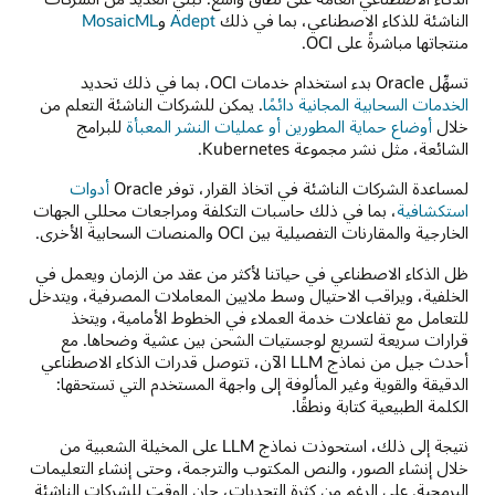
الناشئة للذكاء الاصطناعي، بما في ذلك
Adept
و
MosaicML
منتجاتها مباشرةً على OCI.
تسهِّل Oracle بدء استخدام خدمات OCI، بما في ذلك تحديد
الخدمات السحابية المجانية دائمًا
. يمكن للشركات الناشئة التعلم من
خلال
أوضاع حماية المطورين أو عمليات النشر المعبأة
للبرامج
الشائعة، مثل نشر مجموعة Kubernetes.
لمساعدة الشركات الناشئة في اتخاذ القرار، توفر Oracle
أدوات
استكشافية
، بما في ذلك حاسبات التكلفة ومراجعات محللي الجهات
الخارجية والمقارنات التفصيلية بين OCI والمنصات السحابية الأخرى.
ظل الذكاء الاصطناعي في حياتنا لأكثر من عقد من الزمان ويعمل في
الخلفية، ويراقب الاحتيال وسط ملايين المعاملات المصرفية، ويتدخل
للتعامل مع تفاعلات خدمة العملاء في الخطوط الأمامية، ويتخذ
قرارات سريعة لتسريع لوجستيات الشحن بين عشية وضحاها. مع
أحدث جيل من نماذج LLM الآن، تتوصل قدرات الذكاء الاصطناعي
الدقيقة والقوية وغير المألوفة إلى واجهة المستخدم التي تستحقها:
الكلمة الطبيعية كتابة ونطقًا.
نتيجة إلى ذلك، استحوذت نماذج LLM على المخيلة الشعبية من
خلال إنشاء الصور، والنص المكتوب والترجمة، وحتى إنشاء التعليمات
البرمجية. على الرغم من كثرة التحديات، حان الوقت للشركات الناشئة