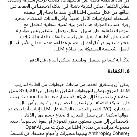
مقابل التكلفة. يمكن لشركة ناشئة في الذكاء الاصطناعي الحفاظ على
إنفاقها من خلال تشغيل LLM الذي ينفذ ما يحتاج إلى تنفيذه
باستخدام الخوارزميات الأقل تعقيدًا وأقل البيانات الممكنة. بمجرد
إجراء حساب الموازنة هذا، اختر بنية تحتية سحابية تتعامل مع
نموذجك بكفاءة. على سبيل المثال، يعمل التشغيل على خوادم لا
تعتمد على أنظمة تشغيل على تجنب النفقات العامة للمثيلات
الافتراضية ويوفر أداءً أفضل. يصبح هذا أهم عندما يتعلق الأمر بأحمال
العمل المُجمعة المشتركة بين نماذج LLM.
تذكِّر أنه كلما تم تشغيل وظيفتك بشكل أسرع، قل الدفع.
6. الكفاءة
يمكن أن يستغرق العديد من ساعات جيجاوات من الطاقة لتدريب
LLM. كمرجع، يمكن للجيجاوات تشغيل ما يصل إلى 874,000 منزل
لمدة عام واحد، وفقًا إلى شركة الاستثمار Carbon Collective. يجب
على الشركة الناشئة التي تسعى للحصول على تمويل رأس مال
استثماري (VC) لتقديم الخدمات القائمة على LLM إثبات أنها تستخدم
أموالها بحكمة. على سبيل المثال، لا تحتاج جميع مهام الذكاء
الاصطناعي إلى نفس مستوى تطور النموذج أو القوة الحاسوبية. تقدم
مجموعة متزايدة من نماذج LLM من شركات مثل OpenAI
وCohere وAnthropic وغيرها متغيرات وأحجام مختلفة. كن مُستعدًا