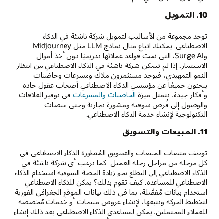
10. التمويل
توجد مجموعة من الأساليب لتمويل شركة ناشئة في الذكاء
الاصطناعي. يمكنك اتباع مثال نماذج LLM مثل Midjourney
وSurge AI، التي نمت قواعد عملائها تدريجيًا دون أخذ أموال
الاستثمار. إذا لم تتمكن شركة ناشئة في الذكاء الاصطناعي من انتظار
النمو التمهيدي، فيوجد مستثمرون ملاك ومسرعات وحاضنات
يبحثون جميعًا عن مؤسسي الذكاء الاصطناعي أصحاب عقول حادة
وأفكار جيدة. تتمثل ميزة
الحاضنات والمسرعات
في توفير العلاقات
والوصول إلى فُرص سوقية ومشورة تجارية وحتى منصات
التكنولوجية لإنشاء خدمة الذكاء الاصطناعي.
11. المبيعات والتسويق
توظف منصات المبيعات والتسويق المُتطورة الذكاء الاصطناعي في
كل مرحلة من مراحل رحلة العميل، كما ترغب أي شركة ناشئة في
الذكاء الاصطناعي إلى التطلع نحو زيادة الحصة السوقية استخدام الذكاء
الاصطناعي للمساعدة. كيف تقوم بذلك؟ يمكن للذكاء الاصطناعي
استخدام بيانات مُفصَّلة، بما في ذلك بيانات الموقع الجغرافي الفورية
لتخطيط الحركة وتتبعها، لإنشاء عروض منتجات أو خدمات مُخصصة
للعملاء المحتملين. يمكن لمساعدي الذكاء الاصطناعي بعد ذلك إنشاء