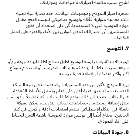
لشرح سبب ملاءمة اختيارك لاحتياجاتك وموازنتك.
بمجرد اختيار النموذج ومجموعات البيانات، حدد بعناية بنية تحتية
ذات معالجة متوازية فعَّالة وتوسيع ديناميكي لتجنب الدفع مقابل
موارد الحوسبة التي لا تستخدمها. كُن على استعداد أن تظهر
للمستثمرين أن اختياراتك تحقق التوازن بين الأداء والقدرة على تحمل
التكاليف.
7. التوسع
توجد ثلاث تقنيات رئيسة لتوسيع نطاق نماذج LLM لزيادة جودة و/أو
سرعة مخرجات LLM: زيادة كمية بيانات التدريب، أو استخدام نموذج
أكبر وأكثر تعقيدًا، أو إضافة قدرة حوسبة.
يزيد النموذج الأكبر من عدد المستويات والمعلمات في بنية الشبكة
العصبية، مما يمنحها قدرة أعلى على تعلم وتمثيل الأنماط المُعقدة
في البيانات. نتيجة إلى ذلك، يقدم LLM إجابات أكثر تفصيلاً وأدق. من
خلال إضافة المزيد من جيجابايتات بيانات التدريب، يمكن لشركة
ناشئة في الذكاء الاصطناعي تقديم استجابات أدقة وأكمل. في كلتا
الحالتين، تحتاج أيضًا إلى توسيع موارد الحوسبة باهظة الثمن للحفاظ
على أداء النموذج.
8. جودة البيانات