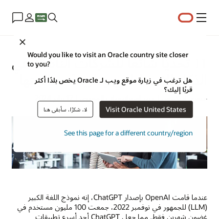
القائمة
Close
Would you like to visit an Oracle country site closer
11 تحديًا شائعًا للشركات الناشئة في
to you?
الذكاء الاصطناعي وطريقة معالجتها
هل ترغب في زيارة موقع ويب لـ Oracle يخص بلدًا أكثر
قربًا إليك؟
جيفري إريكسون | خبير استراتيجيات المحتوى | 12 يناير 2024
Visit Oracle United States
لا، شكرًا، سأبقى هنا
See this page for a different country/region
عندما قامت OpenAI بإصدار ChatGPT، إنه نموذج اللغة الكبير
(LLM) للجمهور في نوفمبر 2022، جمعت 100 مليون مستخدم في
غضون شهرين فقط. مما جعل ChatGPT أحد أسرع تطبيقات