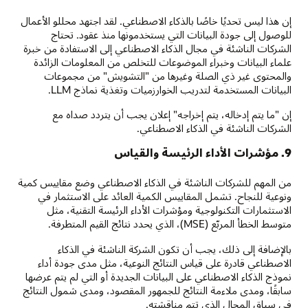
إن هذا ليس تحديًا خاصًا بالذكاء الاصطناعي. لقد اجتهد محللو الأعمال
للوصول إلى جودة البيانات التي يستخدمونها منذ عقود. تحتاج
الشركات الناشئة في مجال الذكاء الاصطناعي إلى الاستفادة من خبرة
علماء البيانات وخبراء الموضوعات للتخلص من المعلومات الزائدة
والمحتوى غير ذي الصلة وغيرها من "التشويش" من مجموعات
البيانات المستخدمة لتدريب الخوارزميات وتغذية نماذج LLM.
إن "ما يتم إدخاله، يتم إخراجه" إعلان يجب أن يتردد صداه مع
الشركات الناشئة في الذكاء الاصطناعي.
9. مؤشرات الأداء الرئيسة والقياس
من المهم للشركات الناشئة في الذكاء الاصطناعي وضع مقاييس كمية
ونوعية للنجاح. تشمل المقاييس الكمية العائد على الاستثمار في
الاستثمارات التكنولوجية ومؤشرات الأداء الرئيسة التقنية، مثل
متوسط الخطأ المربّع (MSE)، الذي يحدد نتائج القيم المتطرفة.
بالإضافة إلى ذلك، يجب أن تكون الشركة الناشئة في الذكاء
الاصطناعي قادرة على قياس النتائج النوعية، مثل مدى جودة أداء
نموذج الذكاء الاصطناعي على البيانات الجديدة أو التي لم يتم عرضها
سابقًا، ومدى ملاءمة النتائج للجمهور المقصود، ومدى شمول النتائج
في سياق المجال الذي تتم مناقشته.