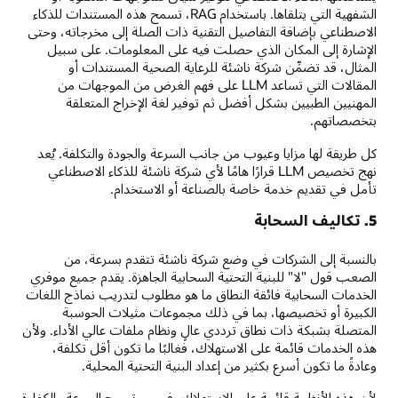
الشفهية التي يتلقاها. باستخدام RAG، تسمح هذه المستندات للذكاء
الاصطناعي بإضافة التفاصيل التقنية ذات الصلة إلى مخرجاته، وحتى
الإشارة إلى المكان الذي حصلت فيه على المعلومات. على سبيل
المثال، قد تضمِّن شركة ناشئة للرعاية الصحية المستندات أو
المقالات التي تساعد LLM على فهم الغرض من الموجهات من
المهنيين الطبيين بشكل أفضل ثم توفير لغة الإخراج المتعلقة
بتخصصاتهم.
كل طريقة لها مزايا وعيوب من جانب السرعة والجودة والتكلفة. يُعد
نهج تخصيص LLM قرارًا هامًا لأي شركة ناشئة للذكاء الاصطناعي
تأمل في تقديم خدمة خاصة بالصناعة أو الاستخدام.
5. تكاليف السحابة
بالنسبة إلى الشركات في وضع شركة ناشئة تتقدم بسرعة، من
الصعب قول "لا" للبنية التحتية السحابية الجاهزة. يقدم جميع موفري
الخدمات السحابية فائقة النطاق ما هو مطلوب لتدريب نماذج اللغات
الكبيرة أو تخصيصها، بما في ذلك مجموعات مثيلات الحوسبة
المتصلة بشبكة ذات نطاق ترددي عالٍ ونظام ملفات عالي الأداء. ولأن
هذه الخدمات قائمة على الاستهلاك، فغالبًا ما تكون أقل تكلفة،
وعادةً ما تكون أسرع بكثير من إعداد البنية التحتية المحلية.
لأن هذه الأنظمة قائمة على الاستهلاك، فيجب ترجيح السرعة والكفاءة