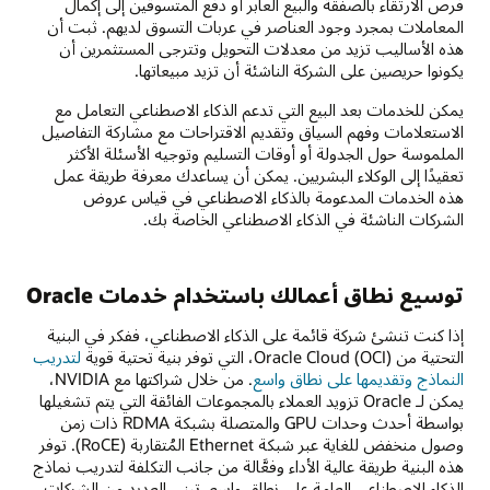
فرص الارتقاء بالصفقة والبيع العابر أو دفع المتسوقين إلى إكمال
المعاملات بمجرد وجود العناصر في عربات التسوق لديهم. ثبت أن
هذه الأساليب تزيد من معدلات التحويل وتترجى المستثمرين أن
يكونوا حريصين على الشركة الناشئة أن تزيد مبيعاتها.
يمكن للخدمات بعد البيع التي تدعم الذكاء الاصطناعي التعامل مع
الاستعلامات وفهم السياق وتقديم الاقتراحات مع مشاركة التفاصيل
الملموسة حول الجدولة أو أوقات التسليم وتوجيه الأسئلة الأكثر
تعقيدًا إلى الوكلاء البشريين. يمكن أن يساعدك معرفة طريقة عمل
هذه الخدمات المدعومة بالذكاء الاصطناعي في قياس عروض
الشركات الناشئة في الذكاء الاصطناعي الخاصة بك.
توسيع نطاق أعمالك باستخدام خدمات Oracle
إذا كنت تنشئ شركة قائمة على الذكاء الاصطناعي، ففكر في البنية
التحتية من Oracle Cloud (OCI)، التي توفر بنية تحتية قوية
لتدريب
النماذج وتقديمها على نطاق واسع
. من خلال شراكتها مع NVIDIA،
يمكن لـ Oracle تزويد العملاء بالمجموعات الفائقة التي يتم تشغيلها
بواسطة أحدث وحدات GPU والمتصلة بشبكة RDMA ذات زمن
وصول منخفض للغاية عبر شبكة Ethernet المُتقاربة (RoCE). توفر
هذه البنية طريقة عالية الأداء وفعَّالة من جانب التكلفة لتدريب نماذج
الذكاء الاصطناعي العامة على نطاق واسع. تبني العديد من الشركات