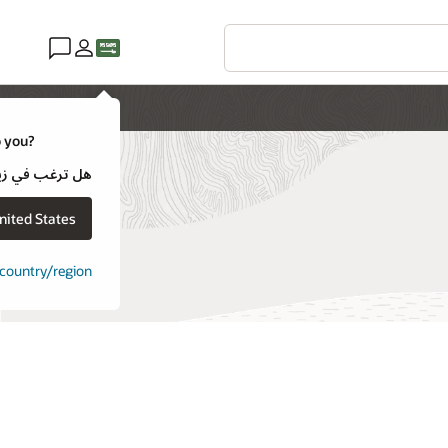
o you?
هل ترغب في زيارة موقع ويب لـ e
nited States
t country/region