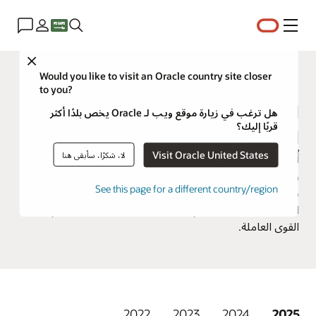
القائمة
Close
جوائز العملاء
Would you like to visit an Oracle country site closer
to you?
الفائزون السابقون بجوائز الموارد
هل ترغب في زيارة موقع ويب لـ Oracle يخص بلدًا أكثر
قربًا إليك؟
البشرية
Visit Oracle United States
لا، شكرًا، سأبقى هنا
أُطلق على البرنامج سابقًا جوائز Oracle HR Heroes، وقد أبرز
رواد الصناعة الذين قدموا قيمة ملموسة لمؤسساتهم بطرق
See this page for a different country/region
مبتكرة لاستخدام حلول Oracle HCM Cloud. تشمل فئات
الجوائز الموارد البشرية وإدارة المواهب وكشوف الرواتب وإدارة
القوى العاملة.
2022
2023
2024
2025