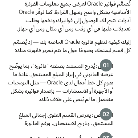
تُصمَّم فواتير Oracle لعرض جميع معلومات الفوترة
الأساسية بشكل واضح وسهل القراءة. كما توفّر Oracle
أدوات تتيح لك الوصول إلى فواتيرك ودفعها وطلب
تعديلات عليها في أي وقت ومن أي مكان ومن أي جهاز.
إليك كيفية تنظيم فاتورة Oracle الخاصة بك — إذ يُصمّم
كل قسم ليمنحك وضوحًا حول ما يتم تحرير فاتورته منك:
العنوان:
يُدرج المستند بصفته "فاتورة"، بما يوضّح
غرضه القانوني في إبراز المبلغ المستحق. عادة ما
يقوم كل خط أعمال لدى Oracle — مثل البرمجيات
أو الأجهزة أو الاستشارات — بإصدار فواتيره بشكل
منفصل ما لم يُنص على خلاف ذلك.
الملخّص:
يعرض القسم العلوي إجمالي المبلغ
المستحق، وتاريخ الاستحقاق، ورقم الفاتورة.