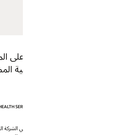
ية المضادات الحيوية، ما يساعد على 
ة Emirates Health Services (EHS) هي الشركة الرائدة في مجال الرعاية الصحية التي تق