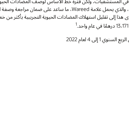
المضادات الحيوية توجه ممارسات العلاج الآمن للمرضى في المستشفيات، ولكن فترة خط الأساس لوصف المضادات الحيوية التجريبية كانت، في المتوسط، 4.4 أيام. نفذت EHS
، والذي يحمل علامة Wareed، ما ساعد على ضمان مراجعة وصفة المضادات الحيوية التجريبية في 72 ساعة من خلال
القواعد والتنبيهات التي تم إنشاؤها بواسطة EHR. وقد أدى هذا إلى تقليل استهلاك المضادات الحيوية التجريبية بأكثر من خمس مرات، مع متوسط طول الوصفات الطبية 2.8 يومًا