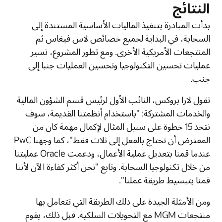
النتائج
بدأت المبادرة بتنفيذ الماليات الأساسية المستندة إلى
السحابة، في البداية لجميع خصائص لاس فيغاس ثم
المنتجعات الأمريكية الأخرى. ومع تطور المشروع، تسير
عمليات تحسين التكنولوجيا وتحسين العمليات جنبا إلى
جنب.
تقول لارا بروكس، النائب الأول لرئيس قسم الشؤون المالية
والخدمات المشتركة: "باستخدام أنظمتنا القديمة، سوف
نتخذ 15 خطوة على سبيل المثال لإكمال مهمة كان من
المفترض أن تحتاج بالفعل إلى ثلاث فقط"، كما وجهنا PwC
عندما قمنا بتعديل عملية الأعمال، ودعمت Oracle عمليتنا
من خلال تكنولوجيا السحابة. وتابع "نحن أكثر كفاءة الآن لأننا
قمنا بتبسيط طريقة عملنا".
ومن الأمثلة الجيدة على ذلك الطريقة التي تتعامل بها
منتجعات MGM مع التحويلات السلكية. قبل ذلك، يقوم