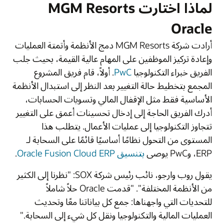
لماذا اختارت MGM Resorts
Oracle
أرادت شركة MGM Resorts دمج الأنظمة وأتمتة العمليات
وإعادة تركيز الموظفين على المهام عالية القيمة، بحيث جلب
الفريق خبراء التكنولوجيا
PwC
. أولاً، قام فريق المشروع
المجمع بتخطيط حالة التغيير بعد النظر إلى استبدال الأنظمة
الأساسية فقط مثل الإقفال المالي وتسويات الحسابات،
أدرك الفريق الحاجة إلى إدخال تحسينات أعمق على التغيير
تتجاوز التكنولوجيا إلى عمليات الأعمال. يتطلب هذا
المستوى من التحول نظامًا أساسيًا قائمًا على السحابة لـ
ERP، وPwC يوصى
بتنسيق Oracle Fusion Cloud ERP
.
يقول روب وارجو، نائب رئيس شركة SOX: "نظرنا إلى الكثير
من الأنظمة المختلفة". "قدمت Oracle حلاً شاملاً
للتحديات التي واجهناها: جمع كل بياناتنا معًا وتحديث
العمليات المالية والتكنولوجيا ونقل كل شيء إلى السحابة."