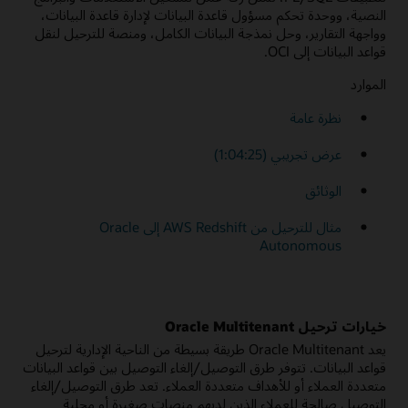
النصية، ووحدة تحكم مسؤول قاعدة البيانات لإدارة قاعدة البيانات،
وواجهة التقارير، وحل نمذجة البيانات الكامل، ومنصة للترحيل لنقل
قواعد البيانات إلى OCI.
الموارد
نظرة عامة
عرض تجريبي (1:04:25)
الوثائق
مثال للترحيل من AWS Redshift إلى Oracle
Autonomous
خيارات ترحيل Oracle Multitenant
يعد Oracle Multitenant طريقة بسيطة من الناحية الإدارية لترحيل
قواعد البيانات. تتوفر طرق التوصيل/إلغاء التوصيل بين قواعد البيانات
متعددة العملاء أو للأهداف متعددة العملاء. تعد طرق التوصيل/إلغاء
التوصيل صالحة للعملاء الذين لديهم منصات صغيرة أو محلية