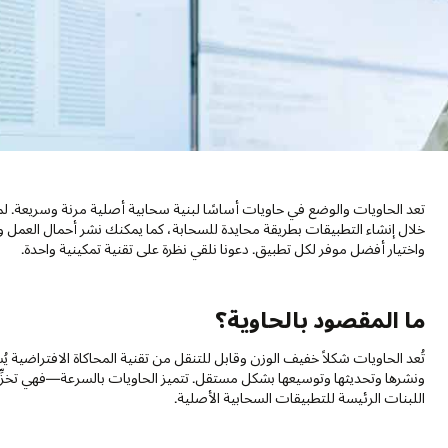
 وسريعة. لماذا التركيز على السحابة الأصلية الآن؟ يأتي أحد الأسباب في أنه من
أحمال العمل وإدارتها في بيئة متعددة السحابات لتحسين المرونة وتحسين التكالي
ية واحدة.
اة الافتراضية يُستخدَم لتقسيم التطبيقات إلى خدمات أصغر ومستقلة يمكن تطويرها
ة—فهي تخزِّن ما يكفي من بيئة الخدمة لتتمكن من البدء والتوقف بسرعة. إنها