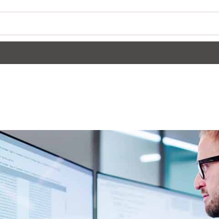
هل ترغ
ion