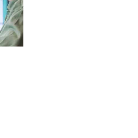
تعد الحاويات والوضع في حاويات أساسًا لبنية سحابية أصلية مرنة
خلال إنشاء التطبيقات بطريقة محايدة للسحابة، كما يمكنك نشر 
واختيار أفضل موفر لكل تطبيق. دعونا نلقي نظرة على تقنية تمكين
ما المقصود بالحاوية؟
تُعد الحاويات شكلاً خفيف الوزن وقابل للتنقل من تقنية المحاك
ونشرها وتحديثها وتوسيعها بشكل مستقل. تتميز الحاويات بالسرع
اللبنات الرئيسة للتطبيقات السحابية الأصلية.