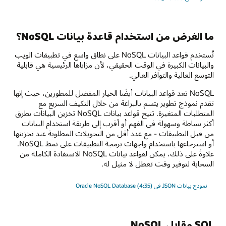
ما الغرض من استخدام قاعدة بيانات NoSQL؟
تُستخدم قواعد البيانات NoSQL على نطاق واسع في تطبيقات الويب
والبيانات الكبيرة في الوقت الحقيقي، لأن مزاياها الرئيسية هي قابلية
التوسع العالية والتوافر العالي.
NoSQL تعد قواعد البيانات أيضًا الخيار المفضل للمطورين، حيث إنها
تقدم نموذج تطوير يتسم بالبراعة من خلال التكيف السريع مع
المتطلبات المتغيرة. تتيح قواعد بيانات NoSQL تخزين البيانات بطرق
أكثر بساطة وسهولة في الفهم أو أقرب إلى طريقة استخدام البيانات
من قبل التطبيقات - مع عدد أقل من التحويلات المطلوبة عند تخزينها
أو استرجاعها باستخدام واجهات برمجة التطبيقات على نمط NoSQL.
علاوةً على ذلك، يمكن لقواعد بيانات NoSQL الاستفادة الكاملة من
السحابة لتوفير وقت تعطل لا مثيل له.
نموذج بيانات JSON في Oracle NoSQL Database (4:35)
SQL مقابل NoSQL