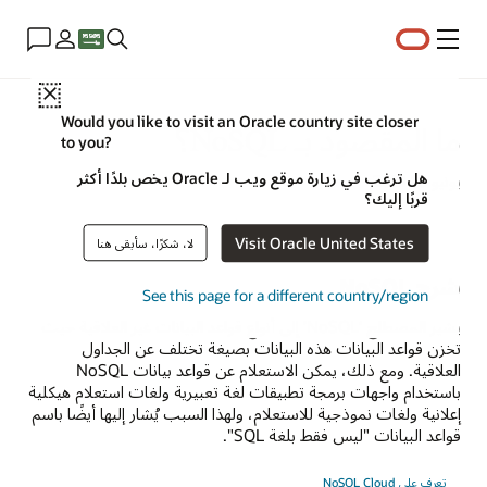
القائمة
Close
Would you like to visit an Oracle country site closer
ما المقصود بـ NoSQL؟
to you?
هل ترغب في زيارة موقع ويب لـ Oracle يخص بلدًا أكثر
يونيو 18؜ 2021
قربًا إليك؟
Visit Oracle United States
لا، شكرًا، سأبقى هنا
شرح NoSQL
See this page for a different country/region
يشير المصطلح ‘NoSQL’ إلى أنواع قواعد البيانات غير العلاقية حيث
تخزن قواعد البيانات هذه البيانات بصيغة تختلف عن الجداول
العلاقية. ومع ذلك، يمكن الاستعلام عن قواعد بيانات NoSQL
باستخدام واجهات برمجة تطبيقات لغة تعبيرية ولغات استعلام هيكلية
إعلانية ولغات نموذجية للاستعلام، ولهذا السبب يُشار إليها أيضًا باسم
قواعد البيانات "ليس فقط بلغة SQL".
تعرف على NoSQL Cloud