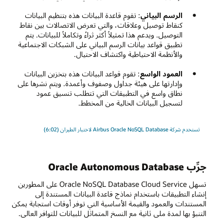
الرسم البياني
: تقوم قاعدة البيانات هذه بتنظيم البيانات
كنقاط توصيل وعلاقات، والتي تعرض الاتصالات بين نقاط
التوصيل. ويدعم هذا تمثيلاً أكثر ثراءً وتكاملاً للبيانات. يتم
تطبيق قواعد بيانات الرسم البياني على الشبكات الاجتماعية
والأنظمة الاحتياطية واكتشاف الاحتيال.
العمود الواسع
: تقوم قواعد البيانات هذه بتخزين البيانات
وإدارتها على هيئة جداول وصفوف وأعمدة. ويتم نشرها على
نطاق واسع في التطبيقات التي تتطلب تنسيق عمود
لتسجيل البيانات الخالية من المخطط.
تستخدم شركة Airbus Oracle NoSQL Database لاختبار الطيران (6:02)
جرِّب Oracle Autonomous Database
تسهل Oracle NoSQL Database Cloud Service على المطورين
إنشاء التطبيقات باستخدام نماذج قاعدة البيانات المستندة إلى
المستندات والعمود والقيمة الأساسية التي توفر أوقات استجابة يمكن
التنبؤ بها لمدة ملي ثانية مع النسخ المتماثل للبيانات للتوافر العالي.