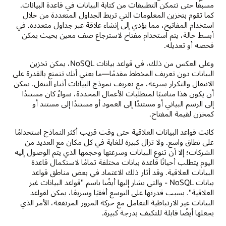
مسبقًا حتى تتمكن التطبيقات من كتابة البيانات في قاعدة البيانات.
كما تقوم بتخزين المعلومات التي تربط الجداول المتعددة من خلال
استخدام المفاتيح، مما يؤدي إلى إنشاء علاقة عبر جداول متعددة. في
أبسط حالة، يتم استخدام مفتاح لاسترجاع صف معين بحيث يمكن
فحصه أو تعديله.
وعلى العكس من ذلك، في قواعد بيانات NoSQL، يمكن تخزين
البيانات دون تعريف المخطط مقدمًا—ما يعني أنك تتمتع بالقدرة على
الانتقال والتكرار بسرعة، مع تعريف نموذج البيانات أثناء التنقل. يمكن
أن يكون هذا مناسبًا لمتطلبات الأعمال المحددة، سواءً كان مستندًا
إلى الرسم البياني أو مستندًا إلى العمود أو مستندًا إلى مستند أو
كمخزن لقيمة المفتاح.
كانت قواعد البيانات العلاقية حتى وقت قريب أكثر النماذج استخدامًا
على نطاق واسع. ولا تزال كبيرة للغاية في كل مكان مع العديد من
الشركات؛ إلا أن تنوع البيانات وسرعتها وحجمها الذي يتم الوصول إليه
اليوم يتطلب أحيانًا قاعدة بيانات مختلفة تمامًا لاستكمال قاعدة
البيانات العلاقية. وقد أثار ذلك الاعتماد في بعض مناطق قواعد
بيانات NoSQL - والتي يشار إليها أيضًا باسم "قواعد البيانات غير
العلاقية". بسبب قدرتها على التوسع أفقيًا وسريعًا، يمكن لقواعد
البيانات غير الارتباطية التعامل مع حركة المرور المرتفعة، الأمر الذي
يجعلها أيضًا قابلة للتكيف بدرجة كبيرة.