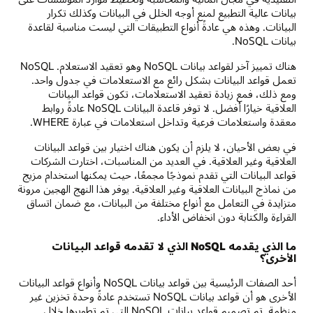
بيانات عالية التطبيع لمنع أوجه الخلل في البيانات وكذلك تكرار
البيانات. وهذه هي عادةً أنواع التطبيقات التي ليست مناسبة لقاعدة
بيانات NoSQL.
هناك تمييز آخر لقواعد بيانات NoSQL وهو تعقيد الاستعلام. NoSQL
تعمل قواعد البيانات بشكل رائع مع الاستعلامات في جدول واحد.
ومع ذلك، فمع زيادة تعقيد الاستعلامات، تكون قواعد البيانات
العلاقية خيارًا أفضل. لا توفر قاعدة البيانات NoSQL عادةً روابط
معقدة واستعلامات فرعية وتداخل استعلامات في عبارة WHERE.
في بعض الأحيان، لا يلزم أن يكون هناك اختيار بين قواعد البيانات
العلاقية وغير العلاقية. في العديد من المناسبات، اختارت الشركات
قواعد البيانات التي تقدم نموذجًا مجمعًا، حيث يمكنها استخدام مزيج
من نماذج البيانات العلاقية وغير العلاقية. يوفر هذا النهج الهجين مرونة
متزايدة في التعامل مع أنواع مختلفة من البيانات، مع ضمان اتساق
القراءة والكتابة دون انخفاض الأداء.
ما الذي يقدمه NoSQL الذي لا تقدمه قواعد البيانات
الأخرى؟
أحد الصفات الرئيسية بين قواعد بيانات NoSQL وأنواع قواعد البيانات
الأخرى هو أن قواعد بيانات NoSQL تستخدم عادةً وحدة تخزين غير
منظمة. تم تصميم قواعد بيانات NoSQL التي تم تطويرها خلال