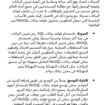
الشركات اعتماد نهج أكثر حداثة وسلاسة في كيفية تخزين البيانات
وكيفية الوصول إليها. مع مطالبة المستخدمين في جميع أنحاء العالم
بتدفق مستمر من المحتوى والوظائف، لا عجب أن تتكيف قواعد
البيانات بسرعة. مع وضع ذلك في الاعتبار، إليك بعض الأسباب
الرئيسية التي تجعل المطورين يختارون قواعد بيانات NoSQL/غير
العلاقية:
المرونة
: باستخدام قواعد بيانات SQL، يتم تخزين البيانات
في بنية أكثر صرامة وتحديدًا مسبقًا. ولكن باستخدام
NoSQL، يمكن تخزين البيانات بطريقة أكثر حرية من دون
هذه المخططات الصارمة. يتيح هذا التصميم للابتكار والتطوير
السريع للتطبيقات. يمكن للمطورين التركيز على إنشاء أنظمة
لخدمة عملائهم بشكل أفضل دون القلق بشأن المخططات.
يمكن لقواعد بيانات NoSQL التعامل بسهولة مع أي تنسيق
للبيانات، مثل البيانات المهيكلة وشبه المهيكلة وغير
المهيكلة في مخزن بيانات واحد.
قابلية التوسع
: وبدلاً من التوسع عن طريق إضافة المزيد من
الخوادم، يمكن توسيع قواعد بيانات NoSQL باستخدام أجهزة
السلع الأساسية. يتمتع ذلك بإمكانية دعم حركة المرور
المتزايدة من أجل تلبية الطلب دون توقف عن العمل. ومن
خلال التوسع، يمكن أن تصبح قواعد بيانات NoSQL أكبر
وأقوى، وهذا هو السبب في أنها أصبحت الخيار المفضل