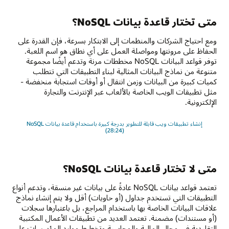
متى تختار قاعدة بيانات NoSQL؟
ومع احتياج الشركات والمنظمات إلى الابتكار بسرعة، فإن القدرة على
الحفاظ على مرونتها ومواصلة العمل على أي نطاق هو اسم اللعبة.
توفر قواعد البيانات NoSQL مخططات مرنة وتدعم أيضًا مجموعة
متنوعة من نماذج البيانات المثالية لبناء التطبيقات التي تتطلب
كميات كبيرة من البيانات وزمن انتقال أو أوقات استجابة منخفضة -
مثل تطبيقات الويب الخاصة بالألعاب عبر الإنترنت والتجارة
الإلكترونية.
إنشاء تطبيقات ويب قابلة للتطوير بدرجة كبيرة باستخدام قاعدة بيانات NoSQL
(28:24)
متى لا تختار قاعدة بيانات NoSQL؟
تعتمد قواعد بيانات NoSQL عادةً على بيانات غير منسقة، وتدعم أنواع
التطبيقات التي تستخدم جداول (أو حاويات) أقل ولا يتم إنشاء نماذج
علاقات البيانات الخاصة بها باستخدام المراجع، بل باعتبارها سجلات
(أو مستندات) مضمنة. تعتمد العديد من تطبيقات الأعمال المكتبية
التقليدية في مجال المالية والمحاسبة وتخطيط موارد المؤسسات على