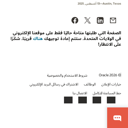
Austin, Texas—‫13 أغسطس, 2025‬
الصفحة التي طلبتها متاحة حاليًا فقط على موقعنا الإلكتروني
في الولايات المتحدة. ستتم إعادة توجيهك
هناك
قريبًا. شكرًا
على الانتظار!
© 2026 Oracle
شروط الاستخدام والخصوصية
خيارات الإعلان
الوظائف
الاشتراك في رسائل البريد الإلكتروني
خط المساعدة للتكامل
الاتصال بنا
YouTube
LinkedIn
Facebook
X