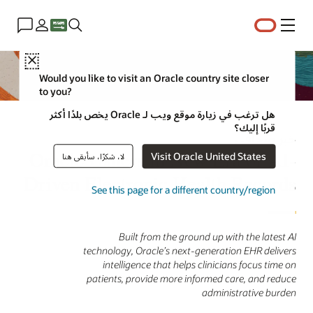
القائمة
Close
Would you like to visit an Oracle country site closer
to you?
هل ترغب في زيارة موقع ويب لـ Oracle يخص بلدًا أكثر
قربًا إليك؟
خبر صحافي
Oracle Ushers in New Era of AI-
Visit Oracle United States
لا، شكرًا، سأبقى هنا
Driven Electronic Health Records
See this page for a different country/region
Built from the ground up with the latest AI
technology, Oracle’s next-generation EHR delivers
intelligence that helps clinicians focus time on
patients, provide more informed care, and reduce
administrative burden