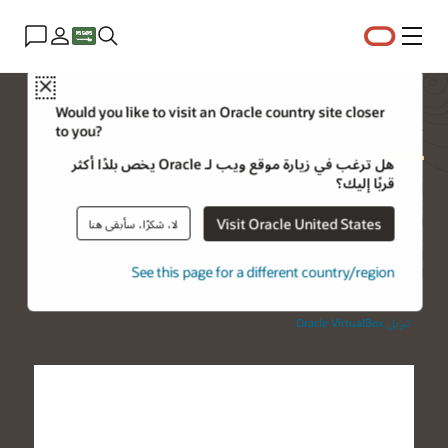
القائمة
Close
Oracle VirtualBox
Would you like to visit an Oracle country site closer
to you?
هل ترغب في زيارة موقع ويب لـ Oracle يخص بلدًا أكثر
قربًا إليك؟
يُمكّن Oracle VirtualBox، أشهر البرامج مفتوحة المصدر على مستوى العالم
والأنظمة الأساسية المتعددة والمحاكاة الافتراضية، المطورين من تقديم
التعليمات البرمجية بشكل أسرع عن طريق تشغيل أنظمة تشغيل متعددة على
Visit Oracle United States
لا، شكرًا، سأبقى هنا
جهاز واحد. تستخدم فرق تكنولوجيا المعلومات ومزودي الحلول VirtualBox
لتقليل تكاليف التشغيل وتقليل الوقت اللازم لنشر التطبيقات محليًا وعلى
See this page for a different country/region
السحابة بشكل آمن.
تنزيل Oracle VirtualBox‏