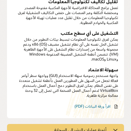
تقليل تكاليف تكنولوجيا المعلومات
تعمل برامج المحاكاة الافتراضية للأجهزة المكتبية مفتوحة المصدر
ومنخفضة التكلفة وعبر المنصات على خفض التكاليف التشغيلية لفرق
تكنولوجيا المعلومات من خلال تقليل عدد عمليات تهيئة الأجهزة
المكتبية والخوادم المطلوبة.
التشغيل على أي سطح مكتب
يمكن لفرق تكنولوجيا المعلومات تبسيط بيئات التطوير من خلال
تشغيل الحل نفسه على أي نظام تشغيل مضيف x86 (OS) ودعم
مجموعة واسعة من إصدارات نظام التشغيل على الأجهزة الظاهرية
(VM). تتضمن أنظمة التشغيل المضيفة المدعومة Windows
وLinux وmacOS.
سهولة الاعتماد
واجهة مستخدم رسومية سهلة الاستخدام (GUI) وواجهة سطر أوامر
فعالة تجعل من السهل على المطورين العمل بأنظمة تشغيل متعددة
على نفس النظام. يمكن لفرق التطوير دمج أحمال العمل باستخدام
VirtualBox لدعم أحمال العمل الضخمة التي تصل إلى 32 وحدة
معالجة مركزية ظاهرية.
اقرأ ورقة البيانات (PDF)
أتمتة عمليات النشر إلى السحابة