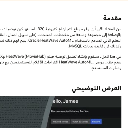
 أن توفر مواقع التجارة الإلكترونية B2C للمستهلكين توصيات مخصصة للمشتريات. باستخدام المعاملات السابقة وبيانات التصفح،
المثال، التقييمات والمراجعات)، يمكن للمطورين إنشاء تطبيقات تستفيد من قو
الآلي المدمج باستخدام Oracle HeatWave AutoML. يتيح لهم ذلك تدريب نموذج وإنشاء استدلالات على البيانات المخزنة في مخزن كائن
He اقتراحات الأفلام للمستخدمين مع تزويد المسؤولين بلوحات معلومات تحليلات قوية حول استهلاك الأفلا