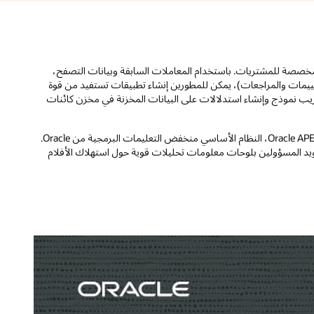
ة
ات
في هذا الحل، سنقوم بإنشاء تطبيق توصية فيلم (MovieHub) HeatWave وOracle APEX، النظام الأساسي منخفض التعليمات البرمجية من Oracle.
م