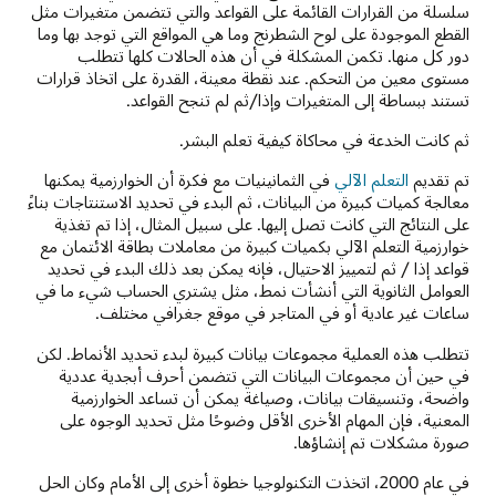
سلسلة من القرارات القائمة على القواعد والتي تتضمن متغيرات مثل
القطع الموجودة على لوح الشطرنج وما هي المواقع التي توجد بها وما
دور كل منها. تكمن المشكلة في أن هذه الحالات كلها تتطلب
مستوى معين من التحكم. عند نقطة معينة، القدرة على اتخاذ قرارات
تستند ببساطة إلى المتغيرات وإذا/ثم لم تنجح القواعد.
ثم كانت الخدعة في محاكاة كيفية تعلم البشر.
تم تقديم
التعلم الآلي
في الثمانينيات مع فكرة أن الخوارزمية يمكنها
معالجة كميات كبيرة من البيانات، ثم البدء في تحديد الاستنتاجات بناءً
على النتائج التي كانت تصل إليها. على سبيل المثال، إذا تم تغذية
خوارزمية التعلم الآلي بكميات كبيرة من معاملات بطاقة الائتمان مع
قواعد إذا / ثم لتمييز الاحتيال، فإنه يمكن بعد ذلك البدء في تحديد
العوامل الثانوية التي أنشأت نمط، مثل يشتري الحساب شيء ما في
ساعات غير عادية أو في المتاجر في موقع جغرافي مختلف.
تتطلب هذه العملية مجموعات بيانات كبيرة لبدء تحديد الأنماط. لكن
في حين أن مجموعات البيانات التي تتضمن أحرف أبجدية عددية
واضحة، وتنسيقات بيانات، وصياغة يمكن أن تساعد الخوارزمية
المعنية، فإن المهام الأخرى الأقل وضوحًا مثل تحديد الوجوه على
صورة مشكلات تم إنشاؤها.
في عام 2000، اتخذت التكنولوجيا خطوة أخرى إلى الأمام وكان الحل