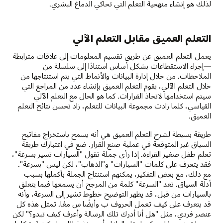
لذلك هو إنشاء منهجية التعلم التي تحاكي الدماغ البشري.
التعلم العميق مقابل التعلم الآلي
يعمل التعلم العميق عن طريق تقسيم المعلومات إلى علاقات مترابطة
—إجراء الاستقطاعات بشكل أساس استنادًا إلى سلسلة من
الملاحظات. من خلال إدارة البيانات والأنماط التي يتم استنتاجها من
خلال التعلم الآلي، يقوم التعلم العميق بإنشاء عدد من المراجع التي
سيتم استخدامها لاتخاذ القرارات. كما هو الحال مع التعلم الآلي
القياسي، كلما زادت مجموعة البيانات للتعلم، زاد تحسن نتائج التعلم
العميق.
طريقة بسيطة لشرح التعلم العميق هي أنه يسمح باستخراج مفاتيح
السياق غير المتوقعة في عملية صنع القرار. ضع في اعتبارك طريقة
تعلم طفل صغير القراءة. إذا رأى جملة تقول "السيارات تسير بسرعة"،
فقد يتعرف على كلمات "السيارات" و"الذهاب"، لكن ليس "بسرعة".
مع ذلك، مع بعض التفكير، يمكنهم استنتاج الجملة بأكملها بسبب
أدلة السياق. تعد "السرعة" كلمة من المرجح أن يسمعها فيما يتعلق
بالسيارات من قبل، قد يظهر التوضيح خطوط تشير إلى السرعة، وأنه
قد يتعرف على كيف تعمل الحروف ب وأيضًا س معًا. تمثل هذه كل
عنصر فردي، مثل "هل أنا أدرك تلك الرسالة وأعرف كيف تبدو؟" لكن