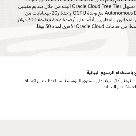
برمجة تطبيقات المطورين. تسهل Oracle Cloud Free Tier البدء من خلال تقديم مثيلين
مجانيين دائمًا لـ Autonomous Database مع وحدة OCPU واحدة و20 جيجابايت من
التخزين لكل منهما. يحصل المحللون والمطورون أيضًا على أرصدة مجانية بقيمة 300 دولار
Oracl الأخرى لمدة 30 يومًا.
استخدام الرسوم البيانية
ات قوية وأداءً سريعًا على مستوى المؤسسة لمساعدتك على اكتشاف
ادًا على البيانات.