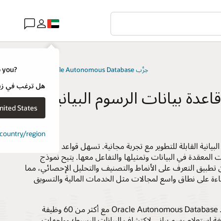
o you?
جرِّب Oracle Autonomous Database مجانًا
هل ترغب في زيارة موقع ويب لـ e
اعدة بيانات الرسوم البيانية
nited States
t country/region
لبيانية القابلة للتطوير مع تجربة مجانية. تسهل قواعد بيانات
اقات المعقدة في البيانات وتمثيلها والتفاعل معها. يتيح نموذج
 تطبيق التعرف على الأنماط والتصنيف والتحليل الإحصائي، مما
فاءة على نطاق واسع لمجالات مثل الخدمات المالية والتسويق
يأتي عرض الرسم البياني لـ Oracle Autonomous Database مع أكثر من 60 وظيفة
لغة استعلام رسم بياني لاكتشاف البيانات البسيط؛ وواجهات