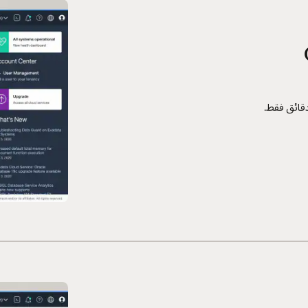
O
قائق فقط.