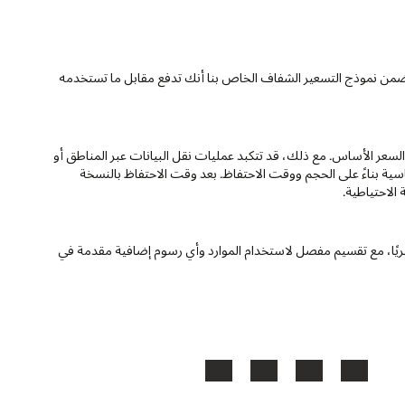
. يضمن نموذج التسعير الشفاف الخاص بنا أنك تدفع مقابل ما تستخدمه
سعر الأساس. مع ذلك، قد تتكبد عمليات نقل البيانات عبر المناطق أو
ة رسومًا إضافية. تتحمل النسخ الاحتياطية تكلفة تخزين كائنات OCI قياسية بناءً على الحجم ووقت الاحتفاظ. بعد وقت الاحتفاظ بالنسخة
الاحتياطية.
هريًا، مع تقسيم مفصل لاستخدام الموارد وأي رسوم إضافية مقدمة في
YouTube
LinkedIn
Facebook
X