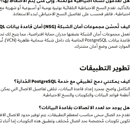
هل تقدمون نُسخًا احتياطية مؤتمتة، وإلى متى يتم الاحتفاظ بها؟
بالتأكيد. نقدم النسخ الاحتياطية التلقائية بوتيرة يومية أو أسبوعية أو شهرية 
احتياطية، فانقر فحسب على تفاصيل النسخ الاحتياطي لبدء الاستعادة.
كيف تُحسِّن مجموعات أمان الشبكة (NSG) أمان قاعدة بيانات PostgreSQL الخاصة بي؟
تعمل مجموعات أمان الشبكة بصفتها جدران حماية افتراضية، مما يتيح لك تحديد
قاعدة ب
الموارد ضمن وضع أمان مشترك.
تطوير التطبيقات
كيف يمكنني دمج تطبيقي مع خدمة PostgreSQL المُدارة؟
أنظمة قواعد البيانات والتكوينات والنسخ الاحتياطية.
هل يوجد حد لعدد الاتصالات بقاعدة البيانات؟
تكوين تكوينات مُخصصة بحد اتصال مُختلف وتطبيق هذه التكوينات إما أثناء تكو