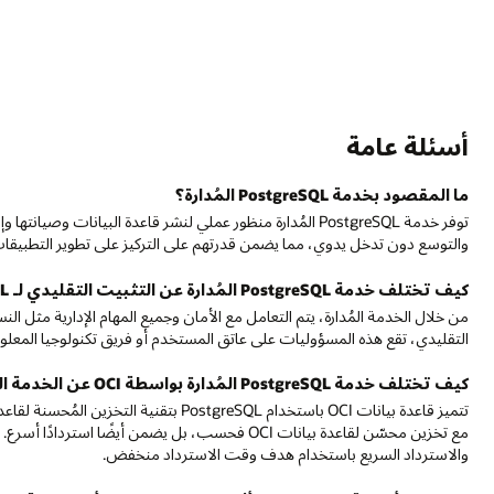
أسئلة عامة
ما المقصود بخدمة PostgreSQL المُدارة؟
توفر خدمة PostgreSQL المُدارة منظور عملي لنشر قاعدة البيانا
والتوسع دون تدخل يدوي، مما يضمن قدرتهم على التركيز على تطوير التطبيقات بد
كيف تختلف خدمة PostgreSQL المُدارة عن التثبيت التقليدي لـ PostgreSQL؟
من خلال الخدمة المُدارة، يتم التعامل مع الأمان وجميع المهام الإدارية مثل 
التقليدي، تقع هذه المسؤوليات على عاتق المستخدم أو فريق تكنولوجيا المعلو
كيف تختلف خدمة PostgreSQL المُدارة بواسطة OCI عن الخدمة المُدارة الأخرى؟
تتميز قاعدة بيانات OCI باستخدام PostgreSQL
مع تخزين محسّن لقاعدة بيانات OCI فحسب، بل يضمن أيضً
والاسترداد السريع باستخدام هدف وقت الاسترداد منخفض.