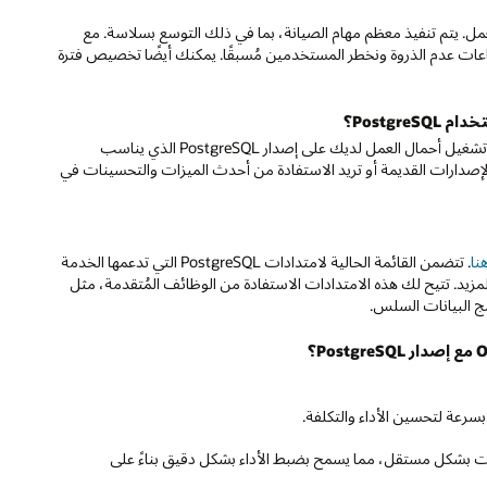
Oracl لتقليل وقت التوقف عن العمل. يتم تنفيذ معظم مهام الصيانة، بما في ذلك التوسع بسلاسة. مع
ت عدم الذروة ونخطر المستخدمين مُسبقًا. يمكنك أيضًا تخصيص فترة
ندعم حاليًا PostgreSQL، الإصدارين 14 و15. يتيح لك دعم الإصدار الموسع هذا تشغيل أحمال العمل لديك على إصدار PostgreSQL الذي يناسب
إصدارات القديمة أو تريد الاستفادة من أحدث الميزات والتحسينات في
نا
. تتضمن القائمة الحالية لامتدادات PostgreSQL التي تدعمها الخدمة
pgv وpg_stat_statements وPostGIS وpostgres_fdw وpglogical والمزيد. تتيح لك هذه الامتدادات الاستفادة من الوظائف المُتقدمة، مثل
مج البيانات السلس.
سرعة لتحسين الأداء والتكلفة.
لذاكرة لأنظمة قاعدة البيانات بشكل مستقل، مما يسمح بضبط الأداء بشكل دقيق بناءً على