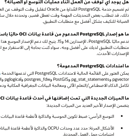
هل يوجد أي توقف عن العمل أثناء عمليات التوسع أو الصيانة؟
تم تصميم خدمة PostgreSQL المُدارة من e
ذلك، قد تتطلب بعض التحديثات المهمة وقت تعطل قصير، ونحدده خلال ساعا
الصيانة للتكيف بشكل أفضل مع متطلبات التطبيق.
ما هو إصدار PostgreSQL المدعوم من قاعدة بيانات OCI حاليًا باستخدام PostgreSQL؟
متطلبات التطبيق لديك على أفضل وجه، سواء كنت بحاجة إلى الاستقرار مع ال
الإصدارات الأحدث.
ما امتدادات PostgreSQL المدعومة؟
يمكن العثور على القائمة الحالية لامتدادات PostgreSQL التي تدعمها الخدمة
ه
ector
تكامل الذكاء الاصطناعي/التعلم الآلي ومعالجة البيانات الجغرافية المكانية ود
ما الميزات الجديدة التي تمت إضافتها في أحدث قاعدة بيانات OCI مع إصدار PostgreSQL؟
يتضمن الإصدار الأخير العديد من الميزات الجديدة:
التوسع الرأسي: ضبط تكوين الحوسبة والذاكرة لأنظمة قاعدة البيانات ب
الأشكال المرنة: حدد عدد وحدات OCPU وا
احتياجات حمل العمل المحددة.