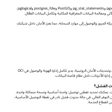
دعم الامتدادات المحسّن: ندعم الآن الامتدادات الشائعة، مثل pgvector وpg_stat_statements وPostGIS وpostgres_fdw وpglogical،
 ومعالجة البيانات الجغرافية المكانية وتكامل البيانات الفعَّال.
لك بالتحكم في حركة المرور والوصول إلى موارد السحابة، مما يعزز الأمان داخل شبكتك
تؤمن Oracle البيانات من خلال عزل شبكة VPC والتشفير أثناء النقل و التخزين وتحديثات الأمان الروتينية. يدير تكامل إدارة الهوية والوصول في OCI
 إدارة الأذونات داخل نظام قاعدة البيانات.
ات الفشل؟
بيانات، يمكنك تحديد نقطتي توصيل: واحدة أساسية ونسخة متماثلة واحدة.
التوفر العالي. في حالة حدوث فشل نادر في نقطة التوصيل الأساسية،
من انقطاع الخدمة.