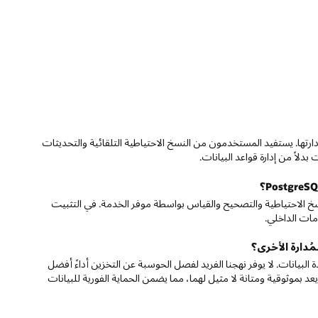
ت وصيانتها وإدارتها. يستفيد المستخدمون من النسخ الاحتياطية التلقائية والتحديثات
لاً من إدارة قواعد البيانات.
النسخ الاحتياطية والتصحيح والقياس بواسطة موفر الخدمة. في التثبيت
مات الداخلي.
 بتقنية التخزين المُحسنة لقاعدة البيانات. لا يوفر نهجنا الفريد لفصل الحوسبة عن التخزين أداءً أفضل
ا استردادًا أسرع. يعد بموثوقية ومتانة لا مثيل لهما، مما يضمن الحماية الفورية للبيانات