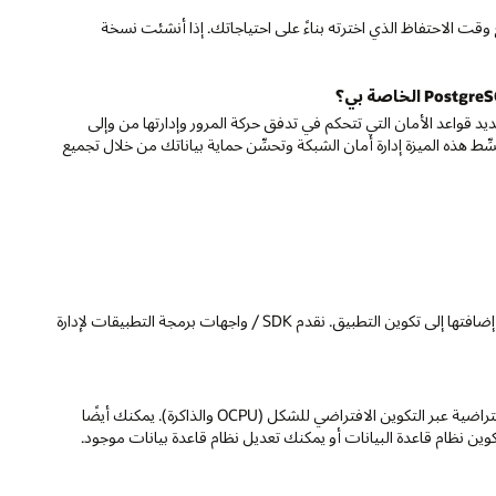
مع وقت الاحتفاظ الذي اخترته بناءً على احتياجاتك. إذا أنشئت نسخة
 قواعد الأمان التي تتحكم في تدفق حركة المرور وإدارتها من وإلى
يانات PostgreSQL الخاصة بك داخل شبكة سحابية ظاهرية (VCN). تُبسِّط هذه الميزة إدارة أمان الشبكة وتحسِّن حماية بياناتك من خلال تجميع
التكامل واضح. بمجرد إعداد قاعدة البيانات، تتلقى تفاصيل الاتصال التي يمكن إضافتها إلى تكوين التطبيق. نقدم SDK / واجهات برمجة التطبيقات لإدارة
نقدم حد اتصال سخي مناسب لمعظم التطبيقات. يتم توفير حدود الاتصال الافتراضية عبر التكوين الافتراضي للشكل (OCPU والذاكرة). يمكنك أيضًا
ين نظام قاعدة البيانات أو يمكنك تعديل نظام قاعدة بيانات موجود.