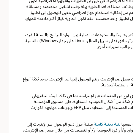
كاة الافتراضية. في حين أن الحاويات والأجهزة الافتراضية تكون
ظائف مختلفة. تعد الحاوية بيئة وقت تشغيل مخصصة ومستقلة
الرغم من إمكانية استخدام جهاز افتراضي معين للوصول إلى تطبيق
غيل تطبيق واحد فحسب، فقد تكون الحاوية خيارًا أكثر ملاءمة للموارد
ر وضوحًا والمستودعات الصلبة بين موارد البرامج. بالنسبة للفرد،
قد تكون حالة استخدام نموذجية بتثبيت نظام تشغيل منفصل على جهاز كمبيوتر مادي (على سبيل المثال، Linux على جهاز Windows). بالنسبة
لى جانب مميزات أخرى.
مل عبر الإنترنت ويتم الوصول إليها عبر الإنترنت. توجد ثلاثة أنواع
مة، والمنصة كخدمة.
 نوع من الخدمات عبر الإنترنت، بما في ذلك البث التلفزيوني
دم شكلًا من أشكال الحوسبة السحابية. على مستوى المؤسسة،
يمكن أن تتضمن خدمات الحوسبة السحابية البنية التحتية للسحابة والتطبيقات المستندة إلى السحابة، مثل ERP وإجراءات مواجهة الكوارث
ة نفسها
بنية تحتية كاملة
مبنية حول دعم الوصول عبر الإنترنت إلى
ارد و/أو قوة الحوسبة و/أو التطبيقات من خلال مسار عبر الإنترنت،