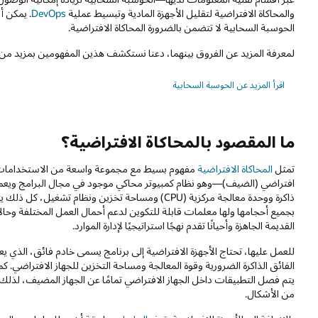
والمحاكاة الافتراضية لتقليل الأجهزة المادية وتبسيط عملية
DevOps
. يمكن أ
الحوسبة السحابية لا تتضمن بالضرورة المحاكاة الافتراضية.
لمعرفة المزيد عن الفروق بينهما، دعنا نستكشف هذين المفهومين بمزيد من 
اقرأ المزيد عن الحوسبة السحابية
ما المقصود بالمحاكاة الافتراضية؟
تمثل
المحاكاة الافتراضية
مفهوم بسيط مع مجموعة واسعة من الاستخدامات. في
افتراضي (الضيف)—وهو نظام كمبيوتر محاكي موجود في مجال البرامج وي
ذاكرة ووحدة معالجة مركزية (CPU) ومساحة تخزين ونظام ت
بجميع أحجامها ولها معلمات قابلة للتكوين لدعم أحمال العمل المختلفة وحا
القديمة الجاهزة وأحيانًا تقدم نهجًا استراتيجيًا لإدارة الموارد.
للعمل عليها، تحتاج الأجهزة الافتراضية إلى برنامج يسمى خادم فائق، الذ
الفائق الذاكرة الضرورية وقوة المعالجة ومساحة التخزين للجهاز الافتراضي. كما
يتم فصل التطبيقات داخل الجهاز الافتراضي تمامًا عن الجهاز المضيف، لذ
من الأشكال.