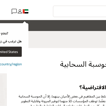
o you?
هل ترغب في زيارة موقع ويب لـ e
nited States
حوسبة السحابية
t country/region
لافتراضية؟
ط بين المفاهيم في بعض الأحيان بينهما، إلا أن الحوسبة السحابية
ضًا. توظف المؤسسات كلًا منهما لتوفير المرونة وقابلية التطوير
إلى كل من التطبيقات وقواعد البيانات الداخلية والخارجية