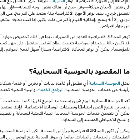
بالإضافة إلى الأجهزة الافتراضية، توفر
الحاويات
طريقة أخرى للتعامل مع المحا
في بعض الأحيان مربكة—وفي حين أن هناك بعض أوجه التشابه—فإن لها و
لتطبيق فردي، بينما توفر الأجهزة الافتراضية بيئة تعتمد على البرامج. على 
فردي، إلا أنه يتمتع بإمكانية القيام بأكثر من ذلك بكثير. إذا كنت بحاجة لتش
من جهاز افتراضي.
توفر المحاكاة الافتراضية العديد من المميزات، بما في ذلك تخصيص موارد أكث
للمؤسسة، يمكن أن توفر المحاكاة الافتراضية مسارًا أسهل لدمج الخوادم، إ
ما المقصود بالحوسبة السحابية؟
تمثل
الحوسبة السحابية
أي تطبيق أو قاعدة بيانات أو تخزين أو خدمة شبكات تع
رئيسة من خدمات الحوسبة السحابية:
البرامج كخدمة
، والبنية التحتية كخد
تعد الحوسبة السحابية اليوم شيء يستخدمه الجميع تقريبًا. كلما استخدمت أي
والتخزين بنسخ الصور احتياطيًا وتطبيقات الوسائط الاجتماعية، فإنك تستخ
والنسخ الاحتياطي المستند إلى السحابة.
يمكن أن تكون المحاكاة الافتراضية جزءًا من السحابة، لكن الحوسبة السحابي
التطبيقات والخدمات والبيانات. طالما أن موفر الخدمة يتيح الوصول إلى المو