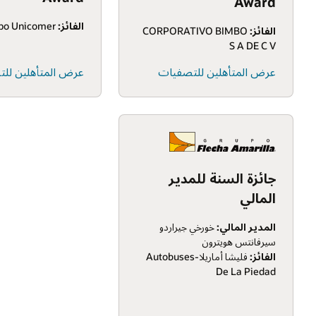
Award
الفائز:
Grupo Unicomer
الفائز:
CORPORATIVO BIMBO
S A DE C V
عرض المتأهلين للتصفيات
عرض المتأهلين لل
جائزة السنة للمدير
المالي
المدير المالي:
خورخي جيراردو
سيرفانتس هويترون
الفائز:
فليشا أماريلا-Autobuses
De La Piedad