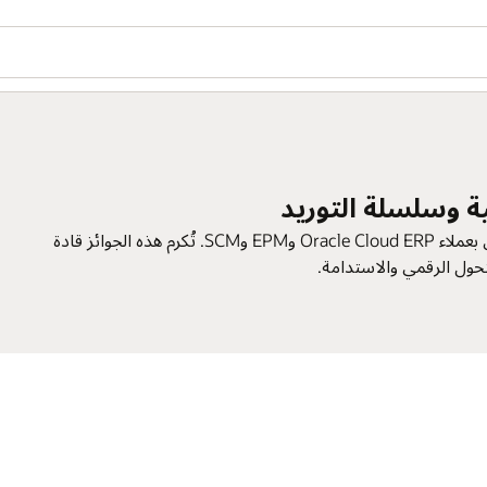
لية وسلسلة التوريد
يُعرف هذا البرنامج سابقًا باسم جوائز عامل التغيير، وقد احتفل بعملاء Oracle Cloud ERP وEPM وSCM. تُكرم هذه الجوائز قادة
تحول الرقمي والاستدامة.