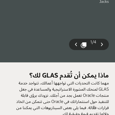
Jacks
"
مدير فريق السحابة في GS Retail
سابقة
التالية
1/4
عرض / إيقاف مؤقت لعرض الشرائح
شريحة
الشريحة
ماذا يمكن أن تُقدم GLAS لك؟
مهما كانت التحديات التي تواجهها أعمالك، تتواجد خدمة
GLAS لمنحك المشورة الاستراتيجية والمساعدة في جعل
منتجات Oracle تعمل بجد من أجلك. نزودك برؤى قابلة
للتنفيذ حول استثماراتك في Oracle حتى تتمكن من اتخاذ
قرارات فعَّالة. فيما يلي بعض السيناريوهات التي يمكننا من
خلالها تقديم قيمة حقيقية لك.