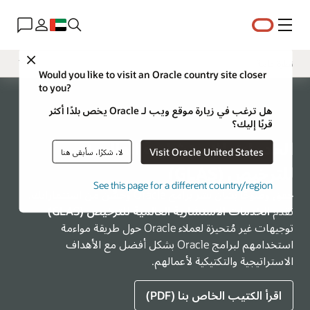
القائمة
Close
نظرة عامة
Would you like to visit an Oracle country site closer
to you?
Business Challenges
هل ترغب في زيارة موقع ويب لـ Oracle يخص بلدًا أكثر
الأدوات
قربًا إليك؟
برنامج VSAM
الخدمات الاستشارية العالمية
Visit Oracle United States
لا، شكرًا، سأبقى هنا
للترخيص (GLAS)
See this page for a different country/region
حقق وضوحًا بشأن نشر برامج Oracle وحسِّن من استثماراتك.
تقدم
الخدمات الاستشارية العالمية للترخيص (GLAS)
توجيهات غير مُتحيزة لعملاء Oracle حول طريقة مواءمة
استخدامهم لبرامج Oracle بشكل أفضل مع الأهداف
الاستراتيجية والتكتيكية لأعمالهم.
اقرأ الكتيب الخاص بنا (PDF)