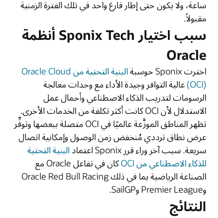
ساعة، ولا يكون حتى إطار فارغ واحد في تلك الفترة الزمنية
مقبولاً.
سبب اختيار Sponix Tech أنظمة
Oracle
اخترت Sponix حوسبة
البنية التحتية من Oracle Cloud
(OCI)
عالية التوافر وجيدة الأداء مع وحدات معالجة
الرسومات لتدريب الذكاء الاصطناعي وأحمال عمل
الاستدلال لأن OCI كانت أكثر تكلفة من الخدمات الأخرى.
تظهر المناطق الموزَّعة عالميًا في OCI متصلة ببعضها وتوفِّر
عرض نطاق ترددي مُنخفض زمن الوصول وإمكانية اتصال
سريعة. سبب آخر وراء قرر Sponix اعتماد
البنية التحتية
للذكاء الاصطناعي من OCI
كان في تفاعل Oracle مع
الصناعة الرياضية
بما في ذلك Oracle Red Bull Racing
وPremier League وSailGP
.
النتائج