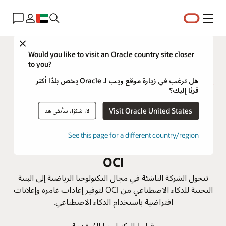
القائمة
Close
Would you like to visit an Oracle country site closer
to you?
هل ترغب في زيارة موقع ويب لـ Oracle يخص بلدًا أكثر
قربًا إليك؟
تقدِّم Sponix تكنولوجيا الذكاء
Visit Oracle United States
لا، شكرًا، سأبقى هنا
الاصطناعي للبث الرياضي باستخدام
See this page for a different country/region
البنية التحتية للذكاء الاصطناعي في
OCI
تتحول الشركة الناشئة في مجال التكنولوجيا الرياضية إلى البنية
التحتية للذكاء الاصطناعي من OCI لتوفير إعادات غامرة وإعلانات
افتراضية باستخدام الذكاء الاصطناعي.
قطر | التكنولوجيا المُتقدمة