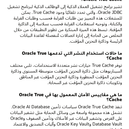
تشير برامج تشغيل العملاء الذكية إلى الوظائف الذكية لبرنامج تشغيل
Oracle JDBC، والتي تحدد تلقائيًا وجود True Cache. يمكن
للمشغلات هذه التمييز بين طلبات القراءة فحسب وطلبات القراءة
والكتابة، وتوجيه استعلامات القراءة فحسب بسلاسة إلى الذاكرة
المؤقتة. تبسط هذه الميزة المبتكرة من تطوير التطبيقات من خلال
التخلص من الحاجة إلى إدارة اتصالات مُنفصلة لقاعدة البيانات
الرئيسة وذاكرة التخزين المؤقت.
ما حالات استخدام النشر التي تدعمها Oracle True
Cache؟
توفر True Cache خيارات نشر متعددة الاستخدامات، تلبي مختلف
السيناريوهات مثل ذاكرة التخزين المؤقت متوسطة المستوى وذاكرة
التخزين المؤقت المتطورة وذاكرة التخزين المؤقت عبر المناطق
وتكوينات ذاكرة التخزين المؤقت عبر السحابة.
ما هي مقاييس الأمان المعمول بها في Oracle True
Cache؟
تنفذ Oracle True Cache سياسات تأمين Oracle AI Database.
تشمل هذه مجموعة واسعة من وسائل الحماية مثل تشفير البيانات
على القرص وتشفير البيانات عبر الأسلاك وتأمين الصفوف وOracle
Database Vault وOracle Key Vault وآليات التصديق والاعتماد