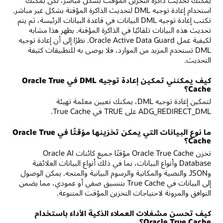
استخدام إعادة توجيه DML لتحديث الذاكرة المؤقتة بشكل غير مباشر.
تكتب إعادة توجيه DML البيانات في قاعدة البيانات الرئيسة، ثم يتم
تحديث هذه البيانات تلقائيًا في الذاكرة المؤقتة. يظهر هذا مشابه
لكيفية عمل Oracle Active Data Guard. نظرًا إلى أن إعادة توجيه
DML تستخدم المزيد من الموارد، فلا يوصى به للتطبيقات كثيفة
التحديث.
كيف يمكنني تمكين إعادة توجيه DML في Oracle True
Cache؟
لتمكين إعادة توجيه DML، يمكنك تعيين معلمة تهيئة
ADG_REDIRECT_DML على TRUE في True Cache.
ما نوع البيانات التي يمكن تخزينها مؤقتًا في Oracle True
Cache؟
تخزن Oracle True Cache مؤقتًا جميع كائنات Oracle AI
Database وأنواع البيانات، بما في ذلك أنواع البيانات العلائقية
وJSON والنصية والمكانية والرسوم البيانية والمتجه. يمكن الوصول
إلى البيانات في True Cache بتنسيق صفي أو عمودي، مما يضمن
التوافق والمرونة لاحتياجات التخزين المؤقت المتنوعة.
كيف تحسن مشغلات العملاء الذكية الأداء باستخدام
Oracle True Cache؟