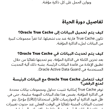
ويوازن الحمل على كل ذاكرة مؤقتة.
تفاصيل دورة الحياة
كيف يتم تحميل البيانات إلى Oracle True Cache؟
تكون True Cache فارغة عند بدء تشغيلها، لذا تقرأ مجموعات كبيرة
من البيانات لملء الذاكرة المؤقتة.
كيف يتم تحديث البيانات في Oracle True Cache؟
بعد تخزين الكتلة في الذاكرة المؤقة، يتم تحديثها تلقائيًا من خلال
تطبيق الإعادة من قاعدة البيانات الرئيسة. يشبه ذلك آلية التحديث
المستخدمة في Oracle Active Data Guard.
كيف تتعامل Oracle True Cache مع البيانات الرئيسة
لمنع الرفض؟
توفر True Cache إمكانية تثبيت جداول ومجموعات بيانات محددة
في الذاكرة المؤقتة. يضمن هذا بقاء البيانات المهمة سليمة، حتى في
ظل قيود الذاكرة أو الخوارزميات الأقل استخدامًا (LRU) مؤخرًا. يتم
تحديث البيانات المثبتة تلقائيًا في الوقت الفعلي عند حدوث تغييرات
في قاعدة البيانات الرئيسة، مع الحفاظ على الاتساق والموثوقية.