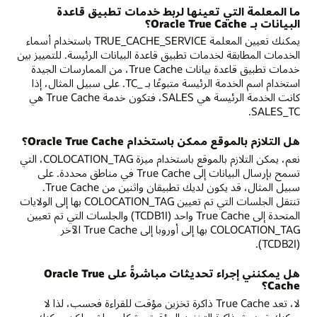
ما المعلمة التي تعينها لربط خدمات تطبيق قاعدة
البيانات بـ Oracle True Cache؟
يمكنك تعيين المعلمة TRUE_CACHE_SERVICE باستخدام أسماء
الخدمات المطابقة لخدمات تطبيق قاعدة البيانات الرئيسة. للتمييز بين
خدمات تطبيق قاعدة بيانات True Cache، من الممارسات الجيدة
استخدام اسم الخدمة الرئيسة متبوعًا بـ _TC. على سبيل المثال، إذا
كانت الخدمة الرئيسة هي SALES، فتكون خدمة True Cache هي
SALES_TC.
هل التلازم بالموقع ممكن باستخدام Oracle True Cache؟
نعم، يمكن التلازم بالموقع باستخدام ميزة COLOCATION_TAG، التي
تسمح بإرسال البيانات إلى True Cache في مناطق محددة. على
سبيل المثال، قد يكون لديك تطبيقان واثنين من True Cache.
تنتقل الجلسات التي تم تعيين COLOCATION_TAG بها إلى الولايات
المتحدة إلى True Cache واحد (TCDB1I) والجلسات التي تم تعيين
COLOCATION_TAG بها إلى أوروبا إلى True Cache الآخر
(TCDB2I).
هل يمكنني إجراء تحديثات مباشرةً على Oracle True
Cache؟
لا، تعد True Cache ذاكرة تخزين مؤقت للقراءة فحسب، لذا لا
يمكنك تحديث ذاكرة التخزين المؤقت بشكل مباشر، لكن يمكنك