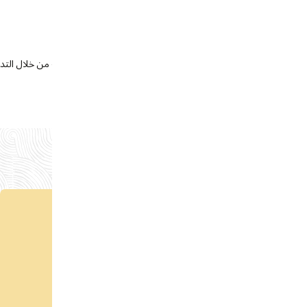
Clini للتجارب السريرية من خلال التدريب على جمع البيانات وإدارة التجارب
قراءة مدونة Oracle University