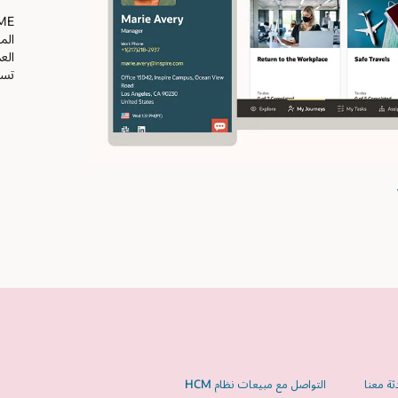
Oracle ME، جزء من Oracle Fusion Cloud HCM، إنها منصة كا
الموظف يمكنك استخدامها لتقديم اتصالات مُخصصة وتوجيهات سير
العمل واستطلاعات رأي لتعزيز عمليات الموارد البشرية وبرامجها، مثل
تسجيل المزايا.